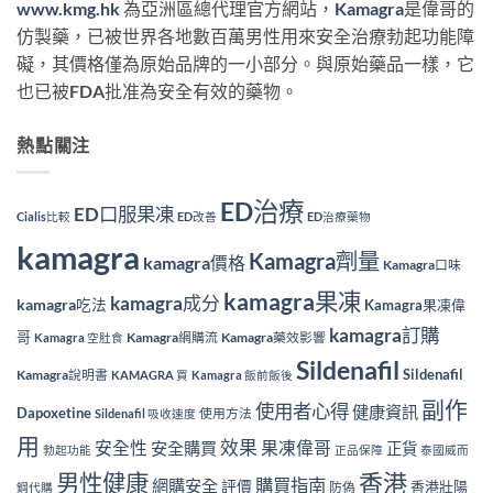
www.kmg.hk
為亞洲區總代理官方網站，
Kamagra
是偉哥的
仿製藥，已被世界各地數百萬男性用來安全治療勃起功能障
礙，其價格僅為原始品牌的一小部分。與原始藥品一樣，它
也已被FDA批准為安全有效的藥物。
熱點關注
ED治療
ED口服果凍
Cialis比較
ED改善
ED治療藥物
kamagra
Kamagra劑量
kamagra價格
Kamagra口味
kamagra果凍
kamagra成分
kamagra吃法
Kamagra果凍偉
kamagra訂購
哥
Kamagra網購流
Kamagra藥效影響
Kamagra 空肚食
Sildenafil
Sildenafil
Kamagra說明書
KAMAGRA 買
Kamagra 飯前飯後
副作
使用者心得
健康資訊
Dapoxetine
使用方法
Sildenafil 吸收速度
用
效果
安全性
果凍偉哥
安全購買
正貨
勃起功能
正品保障
泰國威而
香港
男性健康
購買指南
網購安全
評價
香港壯陽
防偽
鋼代購