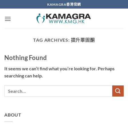
Skip
KAMAGRA香港官網
to
content
TAG ARCHIVES:
提升睪固酮
Nothing Found
It seems we can’t find what you’re looking for. Perhaps
searching can help.
ABOUT