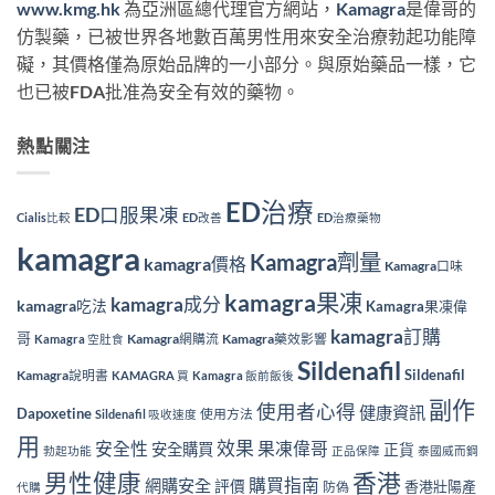
www.kmg.hk
為亞洲區總代理官方網站，
Kamagra
是偉哥的
仿製藥，已被世界各地數百萬男性用來安全治療勃起功能障
礙，其價格僅為原始品牌的一小部分。與原始藥品一樣，它
也已被FDA批准為安全有效的藥物。
熱點關注
ED治療
ED口服果凍
Cialis比較
ED改善
ED治療藥物
kamagra
Kamagra劑量
kamagra價格
Kamagra口味
kamagra果凍
kamagra成分
kamagra吃法
Kamagra果凍偉
kamagra訂購
哥
Kamagra網購流
Kamagra藥效影響
Kamagra 空肚食
Sildenafil
Sildenafil
Kamagra說明書
KAMAGRA 買
Kamagra 飯前飯後
副作
使用者心得
健康資訊
Dapoxetine
使用方法
Sildenafil 吸收速度
用
效果
安全性
果凍偉哥
安全購買
正貨
勃起功能
正品保障
泰國威而鋼
香港
男性健康
購買指南
網購安全
評價
香港壯陽產
防偽
代購