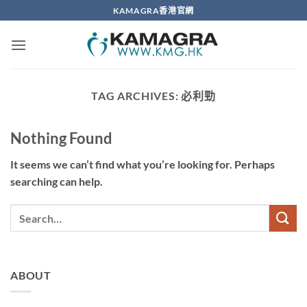
Skip
KAMAGRA香港官網
to
content
TAG ARCHIVES:
必利勁
Nothing Found
It seems we can’t find what you’re looking for. Perhaps
searching can help.
ABOUT