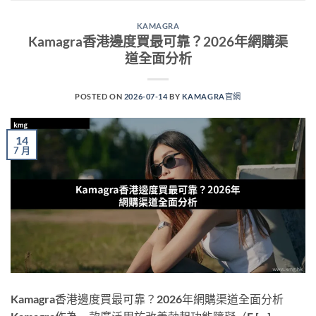
KAMAGRA
Kamagra香港邊度買最可靠？2026年網購渠
道全面分析
POSTED ON
2026-07-14
BY
KAMAGRA官網
14
7 月
Kamagra香港邊度買最可靠？2026年網購渠道全面分析