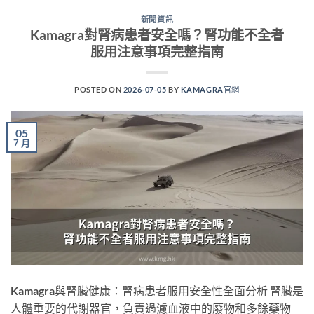
新聞資訊
Kamagra對腎病患者安全嗎？腎功能不全者
服用注意事項完整指南
POSTED ON
2026-07-05
BY
KAMAGRA官網
05
7 月
Kamagra與腎臟健康：腎病患者服用安全性全面分析 腎臟是
人體重要的代謝器官，負責過濾血液中的廢物和多餘藥物