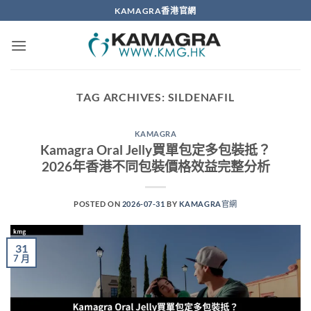
Skip
KAMAGRA香港官網
to
content
TAG ARCHIVES:
SILDENAFIL
KAMAGRA
Kamagra Oral Jelly買單包定多包裝抵？
2026年香港不同包裝價格效益完整分析
POSTED ON
2026-07-31
BY
KAMAGRA官網
31
7 月