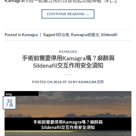
Kamagra作為一款廣泛用於改善勃起功能障礙（E […]
CONTINUE READING
→
Posted in
Kamagra
|
Tagged
ED治療
,
Kamagra網購流
,
Sildenafil
KAMAGRA
手術前需要停用Kamagra嗎？麻醉與
Sildenafil交互作用安全須知
POSTED ON
2026-07-10
BY
KAMAGRA官網
10
7 月