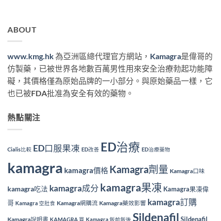
ABOUT
www.kmg.hk
為亞洲區總代理官方網站，
Kamagra
是偉哥的
仿製藥，已被世界各地數百萬男性用來安全治療勃起功能障
礙，其價格僅為原始品牌的一小部分。與原始藥品一樣，它
也已被FDA批准為安全有效的藥物。
熱點關注
ED治療
ED口服果凍
Cialis比較
ED改善
ED治療藥物
kamagra
Kamagra劑量
kamagra價格
Kamagra口味
kamagra果凍
kamagra成分
kamagra吃法
Kamagra果凍偉
kamagra訂購
哥
Kamagra網購流
Kamagra藥效影響
Kamagra 空肚食
Sildenafil
Sildenafil
Kamagra說明書
KAMAGRA 買
Kamagra 飯前飯後