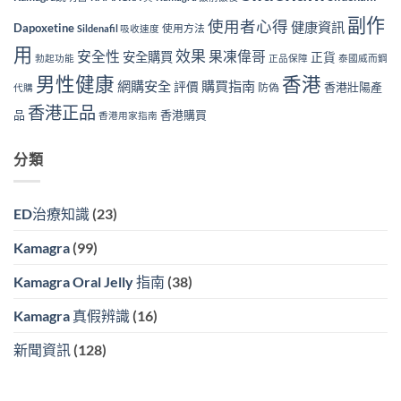
副作
使用者心得
健康資訊
Dapoxetine
使用方法
Sildenafil 吸收速度
用
效果
安全性
果凍偉哥
安全購買
正貨
勃起功能
正品保障
泰國威而鋼
男性健康
香港
網購安全
購買指南
評價
香港壯陽產
防偽
代購
香港正品
品
香港購買
香港用家指南
分類
ED治療知識
(23)
Kamagra
(99)
Kamagra Oral Jelly 指南
(38)
Kamagra 真假辨識
(16)
新聞資訊
(128)