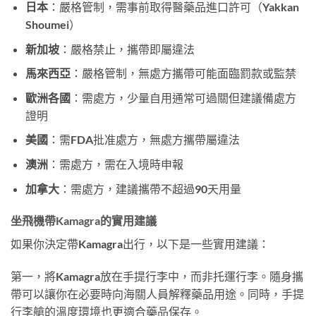
日本
：嚴格管制，需事前取得醫藥品進口許可（Yakkan
Shoumei）
新加坡
：嚴格禁止，攜帶即屬違法
馬來西亞
：嚴格管制，無處方攜帶可能面臨罰款或監禁
歐洲各國
：需處方，少量自用通常可過關但建議備處方
證明
美國
：需FDA批准處方，無處方攜帶屬違法
澳洲
：需處方，需在入境時申報
加拿大
：需處方，建議攜帶不超過90天用量
坐飛機帶Kamagra的實用建議
如果你決定帶Kamagra出行，以下是一些實用建議：
第一，將Kamagra放在手提行李中，而非托運行李。隨身攜
帶可以讓你在必要時向海關人員解釋藥品用途。同時，手提
行李艙的溫度環境也更適合藥品保存。