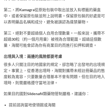
第二，將Kamagra從原始包裝中取出並放入有標籤的藥盒
中，或者保留原包裝並附上說明書。保留原包裝的好處是可
以表明藥品名稱和成分，避免被誤認為違禁藥物。
第三，絕對不要超過個人自用合理數量。一般來說，攜帶不
超過30粒（約一個月用量）被視為合理範圍。超過這個數
量，海關可能會認為你有商業目的而進行扣押和調查。
出境與入境：兩邊的風險都要考慮
很多人只關注目的地國家的規定，卻忽略了出發地的出境規
定。事實上，從香港出境時，海關對攜帶未經註冊藥品的態
度較為寬容，只要數量合理基本不會有問題。但在目的地入
境時，則需嚴格遵守當地法律。
如果目的國對Sildenafil類藥物管制嚴格，建議你：
提前諮詢當地使領館或海關