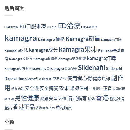
熱點關注
ED治療
ED口服果凍
Cialis比較
ED改善
ED治療藥物
kamagra
Kamagra劑量
kamagra價格
Kamagra口味
kamagra果凍
kamagra成分
kamagra吃法
Kamagra果凍偉
kamagra訂購
哥
Kamagra網購流
Kamagra藥效影響
Kamagra 空肚食
Sildenafil
Sildenafil
Kamagra說明書
KAMAGRA 買
Kamagra 飯前飯後
副作
使用者心得
健康資訊
Dapoxetine
使用方法
Sildenafil 吸收速度
用
效果
安全性
安全購買
果凍偉哥
正貨
勃起功能
正品保障
泰國威而
香港
男性健康
購買指南
網購安全
評價
香港壯陽
防偽
鋼代購
香港正品
香港購買
產品
香港用家指南
分類