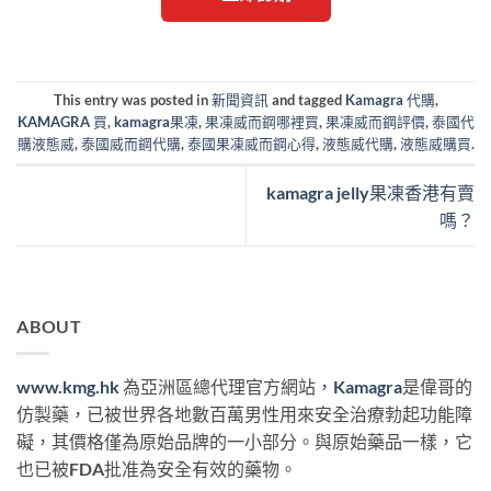
This entry was posted in
新聞資訊
and tagged
Kamagra 代購
,
KAMAGRA 買
,
kamagra果凍
,
果凍威而鋼哪裡買
,
果凍威而鋼評價
,
泰國代
購液態威
,
泰國威而鋼代購
,
泰國果凍威而鋼心得
,
液態威代購
,
液態威購買
.
kamagra jelly果凍香港有賣
嗎？
ABOUT
www.kmg.hk
為亞洲區總代理官方網站，
Kamagra
是偉哥的
仿製藥，已被世界各地數百萬男性用來安全治療勃起功能障
礙，其價格僅為原始品牌的一小部分。與原始藥品一樣，它
也已被FDA批准為安全有效的藥物。