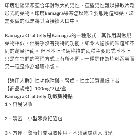
印度壯陽果凍適合年齡較大的男性，這些男性難以攝取片劑
形式的藥物。印度kamagra果凍怎麼吃？要服用這種藥，您
需要做的就是將其直接擠入口中。
Kamagra Oral Jelly是Kamagra的一種形式，其作用與常規
藥物相似，但幾乎沒有獨特的功能，如令人愉快的味道和不
同的劑量指南。 但基本上卡馬格拉的兩種主要形式基本上
只是在它們的管理方式上有所不同 – 一種是作為片劑吞嚥而
另一種是作為凝膠小袋。
【適用人群】性功能障礙、腎虛、性生活質量低下者
【商品規格】100mg*7包/盒
Kamagra Oral Jelly 功效與特點
1、容易吸收
2、隱密：小型隨身鋁箔包
3、方便：隨時打開吸取使用，不須顧慮別人眼光