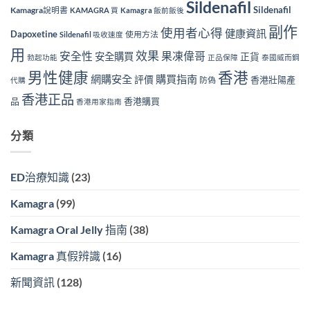
Sildenafil
Sildenafil
Kamagra說明書
KAMAGRA 買
Kamagra 飯前飯後
副作
使用者心得
健康資訊
Dapoxetine
使用方法
Sildenafil 吸收速度
用
效果
安全性
果凍偉哥
安全購買
正貨
勃起功能
正品保障
泰國威而鋼
男性健康
香港
網購安全
購買指南
評價
香港壯陽產
防偽
代購
香港正品
品
香港購買
香港用家指南
分類
ED治療知識
(23)
Kamagra
(99)
Kamagra Oral Jelly 指南
(38)
Kamagra 真假辨識
(16)
新聞資訊
(128)