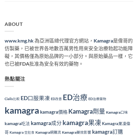
ABOUT
www.kmg.hk
為亞洲區總代理官方網站，
Kamagra
是偉哥的
仿製藥，已被世界各地數百萬男性用來安全治療勃起功能障
礙，其價格僅為原始品牌的一小部分。與原始藥品一樣，它
也已被FDA批准為安全有效的藥物。
熱點關注
ED治療
ED口服果凍
Cialis比較
ED改善
ED治療藥物
kamagra
Kamagra劑量
kamagra價格
Kamagra口味
kamagra果凍
kamagra成分
kamagra吃法
Kamagra果凍偉
kamagra訂購
哥
Kamagra網購流
Kamagra藥效影響
Kamagra 空肚食