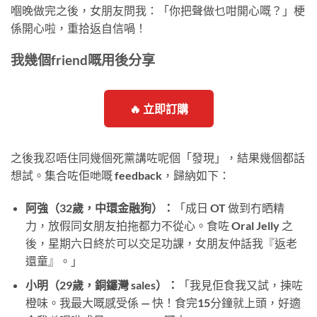
嗰晚做完之後，女朋友問我：「你把聲做乜咁開心嘅？」梗
係開心啦，重拾返自信喎！
我幾個friend嘅用後分享
🔥 立即訂購
之後我忍唔住同幾個死黨講咗呢個「發現」，結果幾個都話
想試。集合咗佢哋嘅 feedback，歸納如下：
阿強（32歲，中環金融狗）：
「成日 OT 做到冇晒精
力，放假同女朋友拍拖都力不從心。食咗 Oral Jelly 之
後，星期六日終於可以交足功課，女朋友仲話我『返老
還童』。」
小明（29歲，銅鑼灣 sales）：
「我見佢食我又試，揀咗
橙味。我最大嘅感受係 — 快！食完15分鐘就上頭，好適