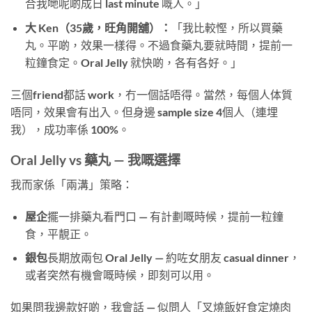
合我哋呢啲成日 last minute 嘅人。」
大 Ken（35歲，旺角開舖）：
「我比較慳，所以買藥
丸。平啲，效果一樣得。不過食藥丸要就時間，提前一
粒鐘食定。Oral Jelly 就快啲，各有各好。」
三個friend都話
work
，冇一個話唔得。當然，每個人体質
唔同，效果會有出入。但身邊 sample size 4個人（連埋
我），成功率係 100%。
Oral Jelly vs 藥丸 — 我嘅選擇
我而家係「兩溝」策略：
屋企
擺一排藥丸看門口 — 有計劃嘅時候，提前一粒鐘
食，平靚正。
銀包
長期放兩包 Oral Jelly — 約咗女朋友 casual dinner，
或者突然有機會嘅時候，即刻可以用。
如果問我邊款好啲，我會話 — 似問人「叉燒飯好食定燒肉