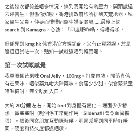
之後幾次都係差唔多情況，搞到我開始有啲壓力。開頭諗過
去睇醫生，但係你知啦，香港排政府診所排到天荒地老，私
家醫生又貴，仲要面懵懵同醫生講呢啲嘢……最後上網
search 到 Kamagra，心諗：「印度嘢咋喎，得唔得㗎？」
但係見到 kmg.hk 係香港官方經銷商，又有正貨認證，於是
膽粗粗試咗一次。點知一試就返唔到轉頭囉。
第一次試嘅感覺
我買嘅係芒果味 Oral Jelly，100mg。打開包裝，聞落真係
有芒果味，唔似藥丸咁大陣藥味。食落少少甜，似食緊兒童
啫喱糖咁，完全唔難入口。
大約
20分鐘
左右，開始 feel 到身體有變化 — 塊面少少發
熱，鼻塞塞咁（呢個係正常副作用，Sildenafil 會令血管擴
張）。然後同女朋友互動嘅時候，明顯感覺到同平時好唔
同，硬度和持久度都返晒嚟。