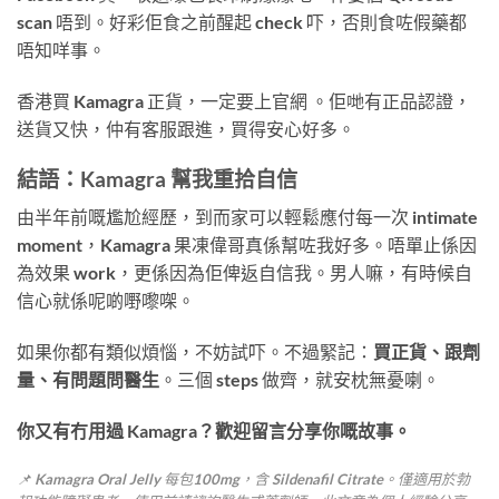
scan 唔到。好彩佢食之前醒起 check 吓，否則食咗假藥都
唔知咩事。
香港買 Kamagra 正貨，一定要上官網 。佢哋有正品認證，
送貨又快，仲有客服跟進，買得安心好多。
結語：Kamagra 幫我重拾自信
由半年前嘅尷尬經歷，到而家可以輕鬆應付每一次 intimate
moment，Kamagra 果凍偉哥真係幫咗我好多。唔單止係因
為效果 work，更係因為佢俾返自信我。男人嘛，有時候自
信心就係呢啲嘢嚟㗎。
如果你都有類似煩惱，不妨試吓。不過緊記：
買正貨、跟劑
量、有問題問醫生
。三個 steps 做齊，就安枕無憂喇。
你又有冇用過 Kamagra？歡迎留言分享你嘅故事。
📌 Kamagra Oral Jelly 每包100mg，含 Sildenafil Citrate。僅適用於勃