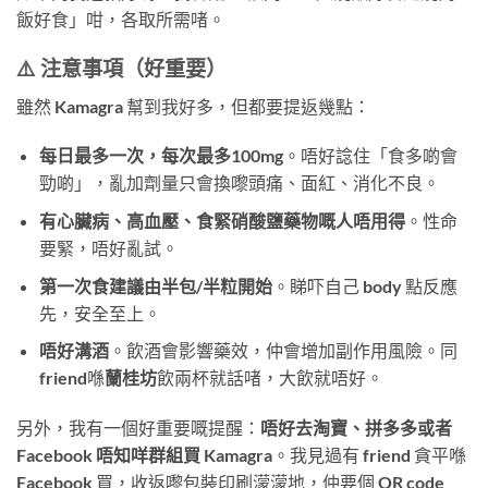
飯好食」咁，各取所需啫。
⚠️ 注意事項（好重要）
雖然 Kamagra 幫到我好多，但都要提返幾點：
每日最多一次，每次最多100mg
。唔好諗住「食多啲會
勁啲」，亂加劑量只會換嚟頭痛、面紅、消化不良。
有心臟病、高血壓、食緊硝酸鹽藥物嘅人唔用得
。性命
要緊，唔好亂試。
第一次食建議由半包/半粒開始
。睇吓自己 body 點反應
先，安全至上。
唔好溝酒
。飲酒會影響藥效，仲會增加副作用風險。同
friend喺
蘭桂坊
飲兩杯就話啫，大飲就唔好。
另外，我有一個好重要嘅提醒：
唔好去淘寶、拼多多或者
Facebook 唔知咩群組買 Kamagra
。我見過有 friend 貪平喺
Facebook 買，收返嚟包裝印刷濛濛地，仲要個 QR code