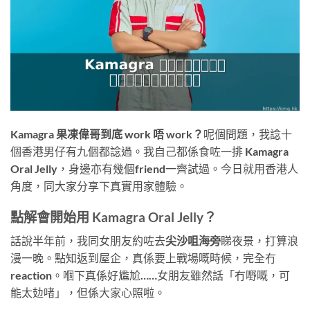
Kamagra 果凍偉哥到底 work 唔 work？
呢個問題，我諗十
個香港男仔有九個都諗過。我自己都係食咗一排 Kamagra
Oral Jelly，身邊亦有幾個friend一齊試過。今日就用香港人
角度，同大家分享下真實用家體驗。
點解會開始用 Kamagra Oral Jelly？
話說半年前，我同女朋友約咗去
尖沙咀海旁
睇夜景，打算浪
漫一晚。點知返到屋企，真係要上戰場嘅時候，完全冇
reaction。嗰下真係好尷尬……女朋友雖然話「冇嘢嘅，可
能太攰啫」，但係大家心照啦。