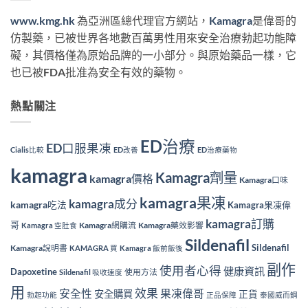
www.kmg.hk
為亞洲區總代理官方網站，
Kamagra
是偉哥的
仿製藥，已被世界各地數百萬男性用來安全治療勃起功能障
礙，其價格僅為原始品牌的一小部分。與原始藥品一樣，它
也已被FDA批准為安全有效的藥物。
熱點關注
ED治療
ED口服果凍
Cialis比較
ED改善
ED治療藥物
kamagra
Kamagra劑量
kamagra價格
Kamagra口味
kamagra果凍
kamagra成分
kamagra吃法
Kamagra果凍偉
kamagra訂購
哥
Kamagra網購流
Kamagra藥效影響
Kamagra 空肚食
Sildenafil
Sildenafil
Kamagra說明書
KAMAGRA 買
Kamagra 飯前飯後
副作
使用者心得
健康資訊
Dapoxetine
使用方法
Sildenafil 吸收速度
用
效果
安全性
果凍偉哥
安全購買
正貨
勃起功能
正品保障
泰國威而鋼