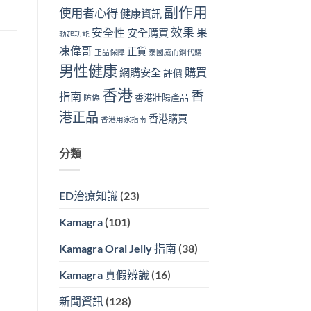
副作用
使用者心得
健康資訊
效果
安全性
果
安全購買
勃起功能
凍偉哥
正貨
正品保障
泰國威而鋼代購
男性健康
購買
網購安全
評價
香港
香
指南
香港壯陽產品
防偽
港正品
香港購買
香港用家指南
分類
ED治療知識
(23)
Kamagra
(101)
Kamagra Oral Jelly 指南
(38)
Kamagra 真假辨識
(16)
新聞資訊
(128)