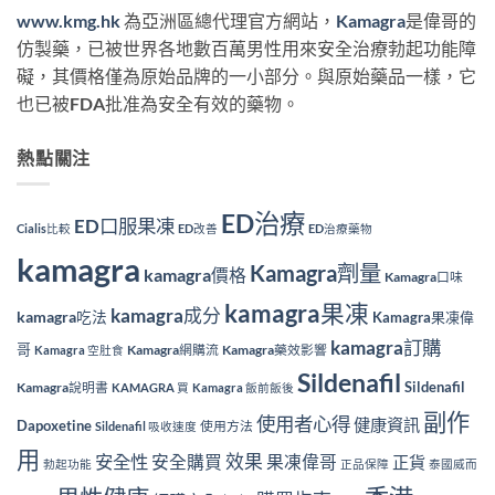
www.kmg.hk
為亞洲區總代理官方網站，
Kamagra
是偉哥的
仿製藥，已被世界各地數百萬男性用來安全治療勃起功能障
礙，其價格僅為原始品牌的一小部分。與原始藥品一樣，它
也已被FDA批准為安全有效的藥物。
熱點關注
ED治療
ED口服果凍
Cialis比較
ED改善
ED治療藥物
kamagra
Kamagra劑量
kamagra價格
Kamagra口味
kamagra果凍
kamagra成分
kamagra吃法
Kamagra果凍偉
kamagra訂購
哥
Kamagra網購流
Kamagra藥效影響
Kamagra 空肚食
Sildenafil
Sildenafil
Kamagra說明書
KAMAGRA 買
Kamagra 飯前飯後
副作
使用者心得
健康資訊
Dapoxetine
使用方法
Sildenafil 吸收速度
用
效果
安全性
安全購買
果凍偉哥
正貨
勃起功能
正品保障
泰國威而