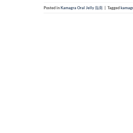
Posted in
Kamagra Oral Jelly 指南
|
Tagged
kamag