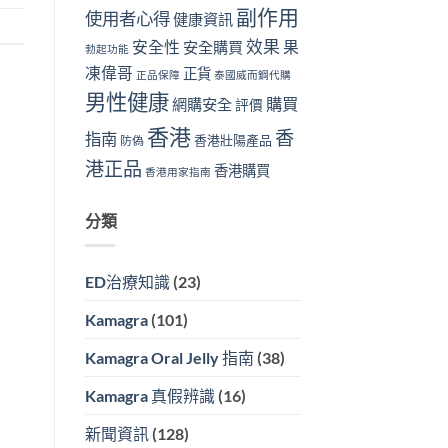
副作用
使用者心得
健康資訊
效果
安全性
果
安全購買
勃起功能
凍偉哥
正貨
正品保障
泰國威而鋼代購
男性健康
購買
網購安全
評價
香港
香
指南
香港壯陽產品
防偽
港正品
香港購買
香港用家指南
分類
ED治療知識
(23)
Kamagra
(101)
Kamagra Oral Jelly 指南
(38)
Kamagra 真假辨識
(16)
新聞資訊
(128)