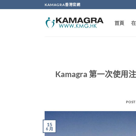
Skip
KAMAGRA香港官網
to
content
首頁
在
Kamagra 第一次使用注意
POST
15
6 月