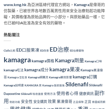
www.kmg.hk
為亞洲區總代理官方網站，
Kamagra
是偉哥的
仿製藥，已被世界各地數百萬男性用來安全治療勃起功能障
礙，其價格僅為原始品牌的一小部分。與原始藥品一樣，它
也已被FDA批准為安全有效的藥物。
熱點關注
ED治療
ED口服果凍
Cialis比較
ED改善
ED治療藥物
kamagra
Kamagra劑量
kamagra價格
Kamagra口味
kamagra果凍
kamagra成分
kamagra吃法
Kamagra果凍偉
kamagra訂購
哥
Kamagra網購流
Kamagra藥效影響
Kamagra 空肚食
Sildenafil
Sildenafil
Kamagra說明書
KAMAGRA 買
Kamagra 飯前飯後
副作
使用者心得
健康資訊
Dapoxetine
使用方法
Sildenafil 吸收速度
用
效果
安全性
果凍偉哥
安全購買
正貨
勃起功能
正品保障
泰國威而鋼
香港
男性健康