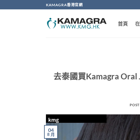
Skip
KAMAGRA香港官網
to
content
首頁
在
去泰國買Kamagra Or
POST
04
8 月