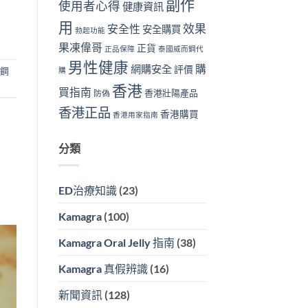
副作
使用者心得
健康資訊
用
效果
安全性
安全購買
勃起功能
果凍偉哥
正貨
正品保障
泰國威而鋼代
男性健康
購
網購安全
評價
鋼
購
香港
買指南
香港壯陽產品
防偽
香港正品
香港購買
香港用家指南
分類
ED治療知識
(23)
Kamagra
(100)
Kamagra Oral Jelly 指南
(38)
Kamagra 真假辨識
(16)
新聞資訊
(128)