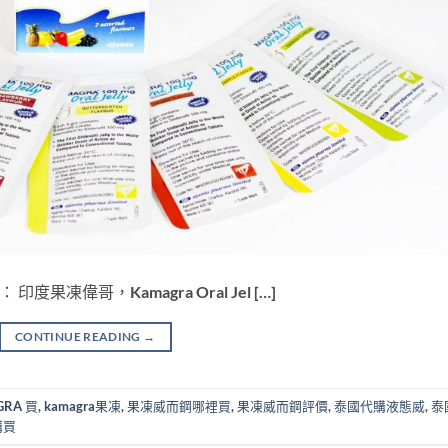
： 印度果凍偉哥，Kamagra Oral Jel […]
CONTINUE READING
→
GRA 買
,
kamagra果凍
,
果凍威而鋼哪裡買
,
果凍威而鋼評價
,
泰國代購液態威
,
泰
購買