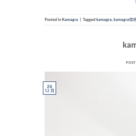
Posted in
Kamagra
|
Tagged
kamagra
,
kamagra價
ka
POST
26
12 月