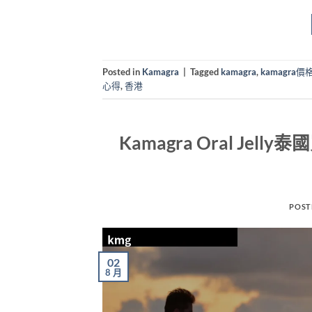
Posted in
Kamagra
|
Tagged
kamagra
,
kamagra價
心得
,
香港
Kamagra Oral J
POST
02
8 月