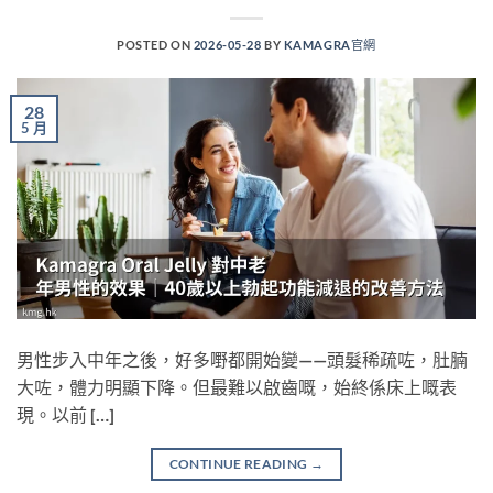
POSTED ON
2026-05-28
BY
KAMAGRA官網
28
5 月
男性步入中年之後，好多嘢都開始變——頭髮稀疏咗，肚腩
大咗，體力明顯下降。但最難以啟齒嘅，始終係床上嘅表
現。以前 […]
CONTINUE READING
→