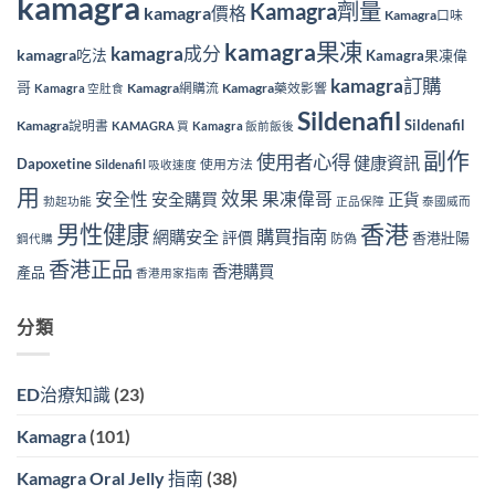
kamagra
Kamagra劑量
kamagra價格
Kamagra口味
kamagra果凍
kamagra成分
kamagra吃法
Kamagra果凍偉
kamagra訂購
哥
Kamagra網購流
Kamagra藥效影響
Kamagra 空肚食
Sildenafil
Sildenafil
Kamagra說明書
KAMAGRA 買
Kamagra 飯前飯後
副作
使用者心得
健康資訊
Dapoxetine
使用方法
Sildenafil 吸收速度
用
效果
安全性
果凍偉哥
安全購買
正貨
勃起功能
正品保障
泰國威而
香港
男性健康
購買指南
網購安全
評價
香港壯陽
防偽
鋼代購
香港正品
香港購買
產品
香港用家指南
分類
ED治療知識
(23)
Kamagra
(101)
Kamagra Oral Jelly 指南
(38)