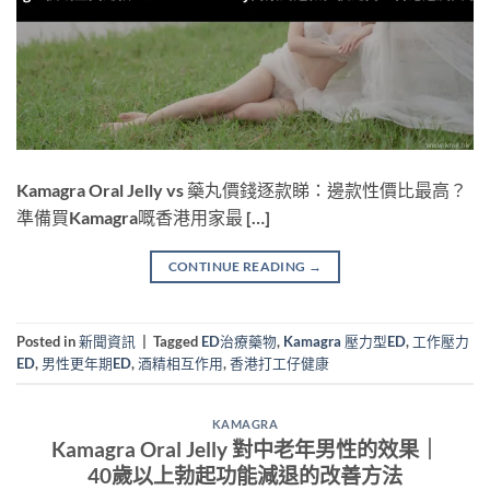
Kamagra Oral Jelly vs 藥丸價錢逐款睇：邊款性價比最高？
準備買Kamagra嘅香港用家最 […]
CONTINUE READING
→
Posted in
新聞資訊
|
Tagged
ED治療藥物
,
Kamagra 壓力型ED
,
工作壓力
ED
,
男性更年期ED
,
酒精相互作用
,
香港打工仔健康
KAMAGRA
Kamagra Oral Jelly 對中老年男性的效果｜
40歲以上勃起功能減退的改善方法