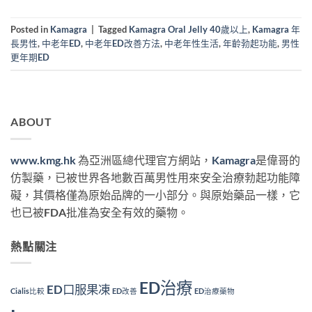
Posted in
Kamagra
|
Tagged
Kamagra Oral Jelly 40歲以上
,
Kamagra 年
長男性
,
中老年ED
,
中老年ED改善方法
,
中老年性生活
,
年齡勃起功能
,
男性
更年期ED
ABOUT
www.kmg.hk
為亞洲區總代理官方網站，
Kamagra
是偉哥的
仿製藥，已被世界各地數百萬男性用來安全治療勃起功能障
礙，其價格僅為原始品牌的一小部分。與原始藥品一樣，它
也已被FDA批准為安全有效的藥物。
熱點關注
ED治療
ED口服果凍
Cialis比較
ED改善
ED治療藥物