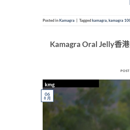
Posted in
Kamagra
|
Tagged
kamagra
,
kamagra 
Kamagra Oral Je
POST
06
8 月