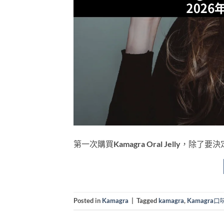
第一次購買Kamagra Oral Jelly
Posted in
Kamagra
|
Tagged
kamagra
,
Kamagra口