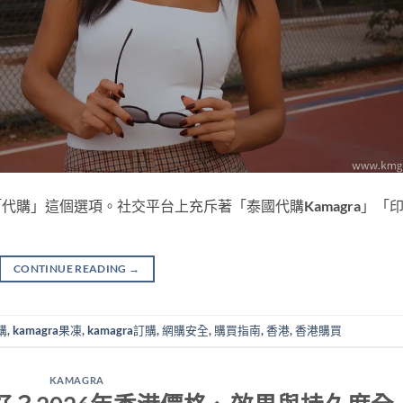
「代購」這個選項。社交平台上充斥著「泰國代購Kamagra」「
CONTINUE READING
→
購
,
kamagra果凍
,
kamagra訂購
,
網購安全
,
購買指南
,
香港
,
香港購買
KAMAGRA