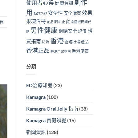
副作
使用者心得
健康資訊
用
效果
安全性
安全購買
勃起功能
果凍偉哥
正貨
買
正品保障
泰國威而鋼代
男性健康
購
網購安全
評價
購
香港
買指南
香港壯陽產品
防偽
香港正品
香港購買
香港用家指南
分類
ED治療知識
(23)
Kamagra
(100)
Kamagra Oral Jelly 指南
(38)
Kamagra 真假辨識
(16)
新聞資訊
(128)