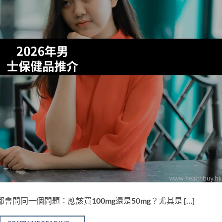
，幾乎都會問同一個問題：應該買100mg還是50mg？尤其是 […]