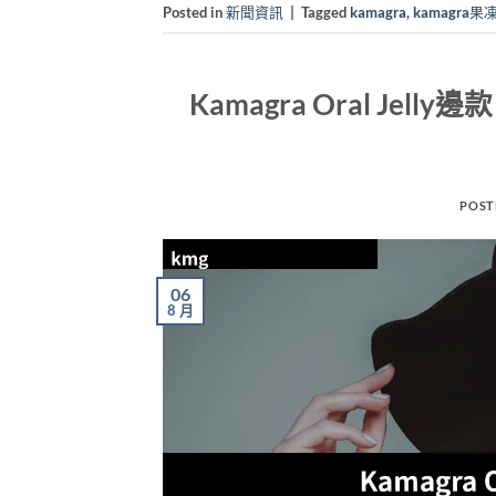
Posted in
新聞資訊
|
Tagged
kamagra
,
kamagra果
Kamagra Oral J
POST
06
8 月