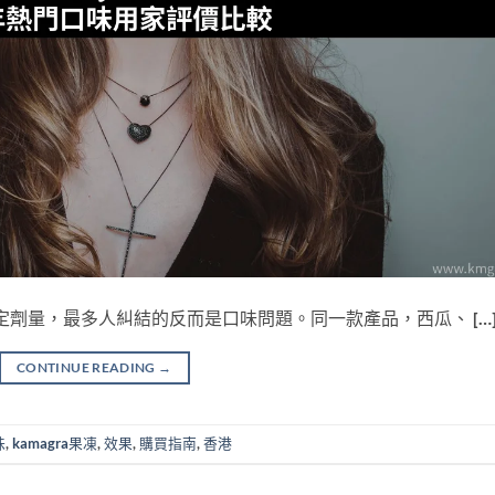
，除了要決定劑量，最多人糾結的反而是口味問題。同一款產品，西瓜、 […
CONTINUE READING
→
味
,
kamagra果凍
,
效果
,
購買指南
,
香港