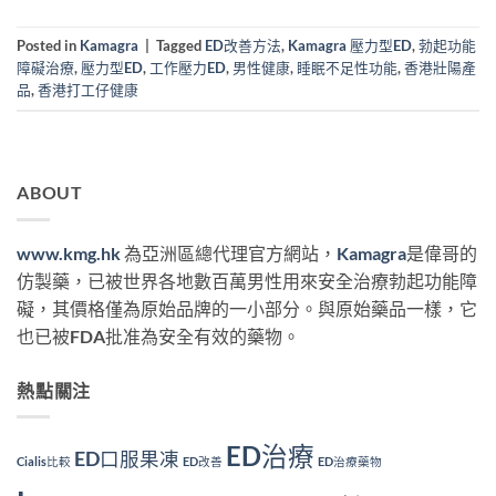
Posted in
Kamagra
|
Tagged
ED改善方法
,
Kamagra 壓力型ED
,
勃起功能
障礙治療
,
壓力型ED
,
工作壓力ED
,
男性健康
,
睡眠不足性功能
,
香港壯陽產
品
,
香港打工仔健康
ABOUT
www.kmg.hk
為亞洲區總代理官方網站，
Kamagra
是偉哥的
仿製藥，已被世界各地數百萬男性用來安全治療勃起功能障
礙，其價格僅為原始品牌的一小部分。與原始藥品一樣，它
也已被FDA批准為安全有效的藥物。
熱點關注
ED治療
ED口服果凍
Cialis比較
ED改善
ED治療藥物