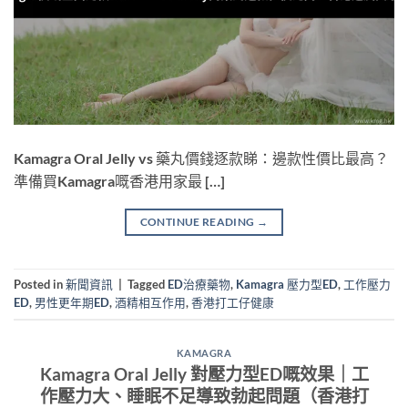
Kamagra Oral Jelly vs 藥丸價錢逐款睇：邊款性價比最高？
準備買Kamagra嘅香港用家最 […]
CONTINUE READING
→
Posted in
新聞資訊
|
Tagged
ED治療藥物
,
Kamagra 壓力型ED
,
工作壓力
ED
,
男性更年期ED
,
酒精相互作用
,
香港打工仔健康
KAMAGRA
Kamagra Oral Jelly 對壓力型ED嘅效果｜工
作壓力大、睡眠不足導致勃起問題（香港打