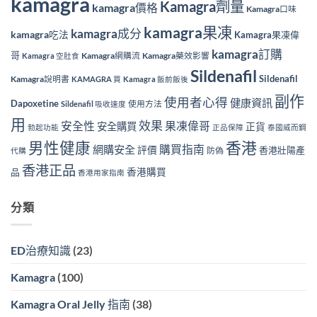
kamagra
Kamagra劑量
kamagra價格
Kamagra口味
kamagra果凍
kamagra成分
kamagra吃法
Kamagra果凍偉
kamagra訂購
哥
Kamagra網購流
Kamagra藥效影響
Kamagra 空肚食
Sildenafil
Sildenafil
Kamagra說明書
KAMAGRA 買
Kamagra 飯前飯後
副作
使用者心得
健康資訊
Dapoxetine
使用方法
Sildenafil 吸收速度
用
效果
安全性
果凍偉哥
安全購買
正貨
勃起功能
正品保障
泰國威而鋼
香港
男性健康
購買指南
網購安全
評價
香港壯陽產
防偽
代購
香港正品
香港購買
品
香港用家指南
分類
ED治療知識
(23)
Kamagra
(100)
Kamagra Oral Jelly 指南
(38)