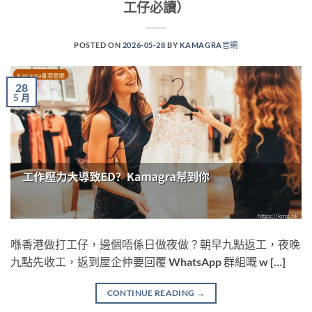
工仔必讀）
POSTED ON
2026-05-28
BY
KAMAGRA官網
28
5 月
喺香港做打工仔，邊個唔係日做夜做？朝早九點返工，夜晚
九點先收工，返到屋企仲要回覆 WhatsApp 群組嘅 w […]
CONTINUE READING
→