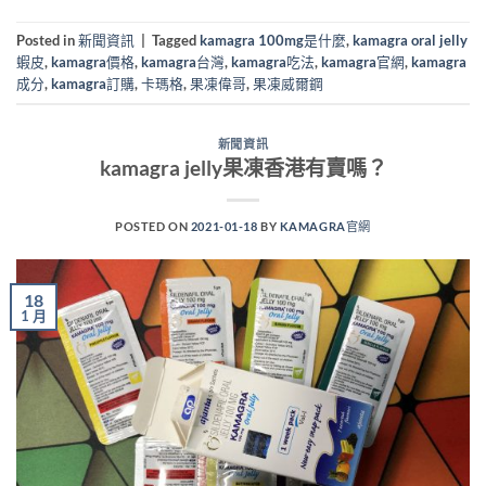
Posted in
新聞資訊
|
Tagged
kamagra 100mg是什麼
,
kamagra oral jelly
蝦皮
,
kamagra價格
,
kamagra台灣
,
kamagra吃法
,
kamagra官網
,
kamagra
成分
,
kamagra訂購
,
卡瑪格
,
果凍偉哥
,
果凍威爾鋼
新聞資訊
kamagra jelly果凍香港有賣嗎？
POSTED ON
2021-01-18
BY
KAMAGRA官網
18
1 月