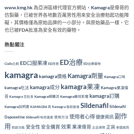
www.kmg.hk
為亞洲區總代理官方網站，
Kamagra
是偉哥的
仿製藥，已被世界各地數百萬男性用來安全治療勃起功能障
礙，其價格僅為原始品牌的一小部分。與原始藥品一樣，它
也已被FDA批准為安全有效的藥物。
熱點關注
ED治療
ED口服果凍
Cialis比較
ED改善
ED治療藥物
kamagra
Kamagra劑量
kamagra價格
Kamagra口味
kamagra果凍
kamagra成分
kamagra吃法
Kamagra果凍偉
kamagra訂購
哥
Kamagra網購流
Kamagra藥效影響
Kamagra 空肚食
Sildenafil
Sildenafil
Kamagra說明書
KAMAGRA 買
Kamagra 飯前飯後
副作
使用者心得
健康資訊
Dapoxetine
使用方法
Sildenafil 吸收速度
用
效果
安全性
安全購買
果凍偉哥
正貨
勃起功能
正品保障
泰國威而