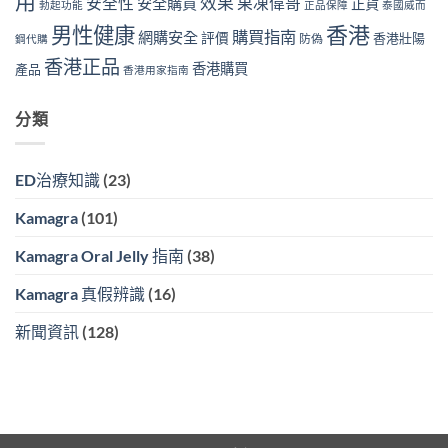
用
效果
安全性
果凍偉哥
安全購買
正貨
勃起功能
正品保障
泰國威而
香港
男性健康
購買指南
網購安全
評價
香港壯陽
防偽
鋼代購
香港正品
香港購買
產品
香港用家指南
分類
ED治療知識
(23)
Kamagra
(101)
Kamagra Oral Jelly 指南
(38)
Kamagra 真假辨識
(16)
新聞資訊
(128)