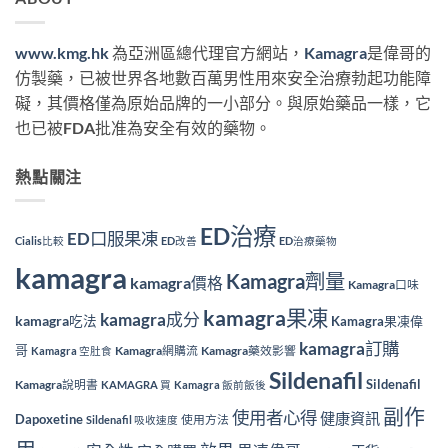
www.kmg.hk
為亞洲區總代理官方網站，
Kamagra
是偉哥的
仿製藥，已被世界各地數百萬男性用來安全治療勃起功能障
礙，其價格僅為原始品牌的一小部分。與原始藥品一樣，它
也已被FDA批准為安全有效的藥物。
熱點關注
ED治療
ED口服果凍
Cialis比較
ED改善
ED治療藥物
kamagra
Kamagra劑量
kamagra價格
Kamagra口味
kamagra果凍
kamagra成分
kamagra吃法
Kamagra果凍偉
kamagra訂購
哥
Kamagra網購流
Kamagra藥效影響
Kamagra 空肚食
Sildenafil
Sildenafil
Kamagra說明書
KAMAGRA 買
Kamagra 飯前飯後
副作
使用者心得
健康資訊
Dapoxetine
使用方法
Sildenafil 吸收速度