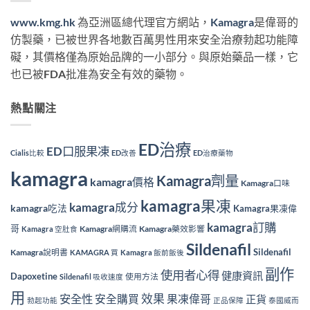
www.kmg.hk
為亞洲區總代理官方網站，
Kamagra
是偉哥的
仿製藥，已被世界各地數百萬男性用來安全治療勃起功能障
礙，其價格僅為原始品牌的一小部分。與原始藥品一樣，它
也已被FDA批准為安全有效的藥物。
熱點關注
ED治療
ED口服果凍
Cialis比較
ED改善
ED治療藥物
kamagra
Kamagra劑量
kamagra價格
Kamagra口味
kamagra果凍
kamagra成分
kamagra吃法
Kamagra果凍偉
kamagra訂購
哥
Kamagra網購流
Kamagra藥效影響
Kamagra 空肚食
Sildenafil
Sildenafil
Kamagra說明書
KAMAGRA 買
Kamagra 飯前飯後
副作
使用者心得
健康資訊
Dapoxetine
使用方法
Sildenafil 吸收速度
用
效果
安全性
安全購買
果凍偉哥
正貨
勃起功能
正品保障
泰國威而