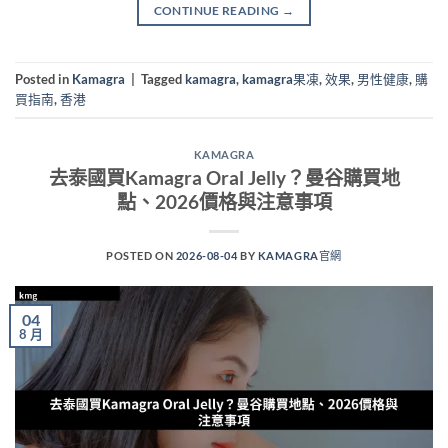
CONTINUE READING
→
Posted in
Kamagra
|
Tagged
kamagra
,
kamagra果凍
,
效果
,
男性健康
,
購
買指南
,
香港
KAMAGRA
去泰國買Kamagra Oral Jelly？曼谷購買地
點、2026價格與注意事項
POSTED ON
2026-08-04
BY
KAMAGRA官網
04
8 月