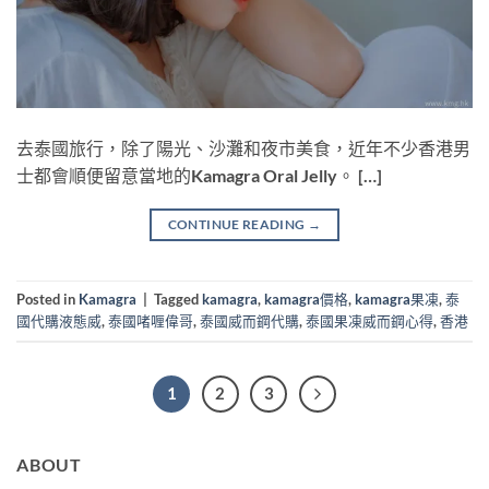
去泰國旅行，除了陽光、沙灘和夜市美食，近年不少香港男
士都會順便留意當地的Kamagra Oral Jelly。 […]
CONTINUE READING
→
Posted in
Kamagra
|
Tagged
kamagra
,
kamagra價格
,
kamagra果凍
,
泰
國代購液態威
,
泰國啫喱偉哥
,
泰國威而鋼代購
,
泰國果凍威而鋼心得
,
香港
1
2
3
ABOUT