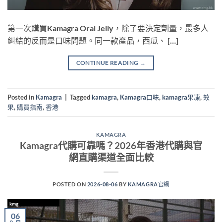
第一次購買Kamagra Oral Jelly，除了要決定劑量，最多人
糾結的反而是口味問題。同一款產品，西瓜、 […]
CONTINUE READING
→
Posted in
Kamagra
|
Tagged
kamagra
,
Kamagra口味
,
kamagra果凍
,
效
果
,
購買指南
,
香港
KAMAGRA
Kamagra代購可靠嗎？2026年香港代購與官
網直購渠道全面比較
POSTED ON
2026-08-06
BY
KAMAGRA官網
06