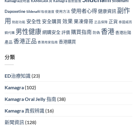
Sildenafil
Kamagra說明書
KAMAGRA 買
Kamagra 飯前飯後
副作
使用者心得
健康資訊
Dapoxetine
使用方法
Sildenafil 吸收速度
用
效果
安全性
安全購買
果凍偉哥
正貨
勃起功能
正品保障
泰國威而
香港
男性健康
購買指南
網購安全
評價
香港壯陽
防偽
鋼代購
香港正品
香港購買
產品
香港用家指南
分類
ED治療知識
(23)
Kamagra
(102)
Kamagra Oral Jelly 指南
(38)
Kamagra 真假辨識
(16)
新聞資訊
(128)