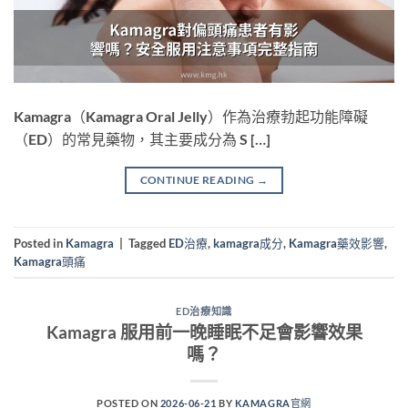
Kamagra（Kamagra Oral Jelly）作為治療勃起功能障礙
（ED）的常見藥物，其主要成分為 S […]
CONTINUE READING
→
Posted in
Kamagra
|
Tagged
ED治療
,
kamagra成分
,
Kamagra藥效影響
,
Kamagra頭痛
ED治療知識
Kamagra 服用前一晚睡眠不足會影響效果
嗎？
POSTED ON
2026-06-21
BY
KAMAGRA官網