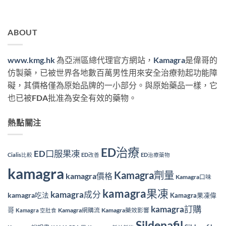
ABOUT
www.kmg.hk
為亞洲區總代理官方網站，
Kamagra
是偉哥的
仿製藥，已被世界各地數百萬男性用來安全治療勃起功能障
礙，其價格僅為原始品牌的一小部分。與原始藥品一樣，它
也已被FDA批准為安全有效的藥物。
熱點關注
ED治療
ED口服果凍
Cialis比較
ED改善
ED治療藥物
kamagra
Kamagra劑量
kamagra價格
Kamagra口味
kamagra果凍
kamagra成分
kamagra吃法
Kamagra果凍偉
kamagra訂購
哥
Kamagra網購流
Kamagra藥效影響
Kamagra 空肚食
Sildenafil