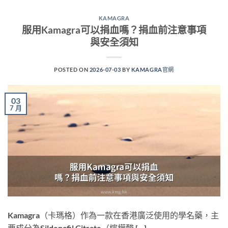
KAMAGRA
服用Kamagra可以捐血嗎？捐血前注意事項
與安全須知
POSTED ON
2026-07-03
BY
KAMAGRA官網
03
7 月
Kamagra（卡瑪格）作為一款在香港廣泛使用的學名藥，主
要成分為Sildenafil Citrate（檸檬酸 […]