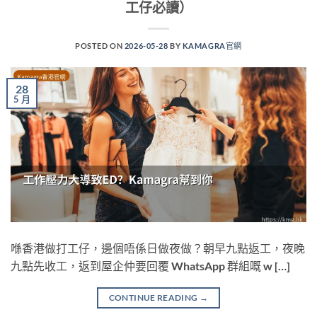
工仔必讀）
POSTED ON
2026-05-28
BY
KAMAGRA官網
28
5 月
喺香港做打工仔，邊個唔係日做夜做？朝早九點返工，夜晚
九點先收工，返到屋企仲要回覆 WhatsApp 群組嘅 w […]
CONTINUE READING
→