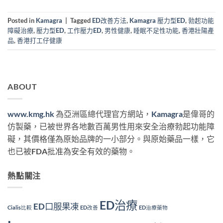
Posted in
Kamagra
|
Tagged
ED改善方法
,
Kamagra 壓力型ED
,
勃起功能
障礙治療
,
壓力型ED
,
工作壓力ED
,
男性健康
,
睡眠不足性功能
,
香港壯陽產
品
,
香港打工仔健康
ABOUT
www.kmg.hk
為亞洲區總代理官方網站，
Kamagra
是偉哥的
仿製藥，已被世界各地數百萬男性用來安全治療勃起功能障
礙，其價格僅為原始品牌的一小部分。與原始藥品一樣，它
也已被FDA批准為安全有效的藥物。
熱點關注
ED治療
ED口服果凍
Cialis比較
ED改善
ED治療藥物