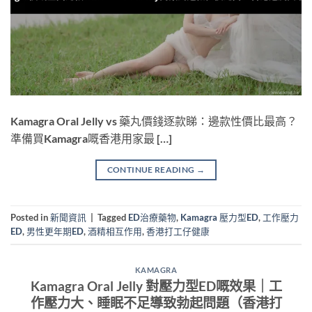
Kamagra Oral Jelly vs 藥丸價錢逐款睇：邊款性價比最高？
準備買Kamagra嘅香港用家最 […]
CONTINUE READING
→
Posted in
新聞資訊
|
Tagged
ED治療藥物
,
Kamagra 壓力型ED
,
工作壓力
ED
,
男性更年期ED
,
酒精相互作用
,
香港打工仔健康
KAMAGRA
Kamagra Oral Jelly 對壓力型ED嘅效果｜工
作壓力大、睡眠不足導致勃起問題（香港打