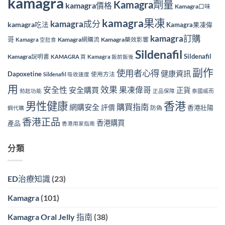
kamagra
Kamagra劑量
kamagra價格
Kamagra口味
kamagra果凍
kamagra成分
kamagra吃法
Kamagra果凍偉
kamagra訂購
哥
Kamagra網購流
Kamagra藥效影響
Kamagra 空肚食
Sildenafil
Sildenafil
Kamagra說明書
KAMAGRA 買
Kamagra 飯前飯後
副作
使用者心得
健康資訊
Dapoxetine
使用方法
Sildenafil 吸收速度
用
效果
安全性
果凍偉哥
安全購買
正貨
勃起功能
正品保障
泰國威而
香港
男性健康
購買指南
網購安全
評價
香港壯陽
防偽
鋼代購
香港正品
香港購買
產品
香港用家指南
分類
ED治療知識
(23)
Kamagra
(101)
Kamagra Oral Jelly 指南
(38)