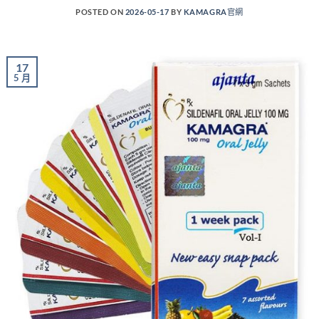
POSTED ON
2026-05-17
BY
KAMAGRA官網
17
5 月