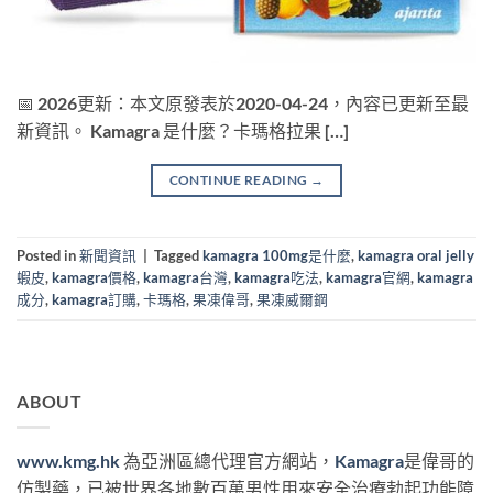
📅 2026更新：本文原發表於2020-04-24，內容已更新至最
新資訊。 Kamagra 是什麼？卡瑪格拉果 […]
CONTINUE READING
→
Posted in
新聞資訊
|
Tagged
kamagra 100mg是什麼
,
kamagra oral jelly
蝦皮
,
kamagra價格
,
kamagra台灣
,
kamagra吃法
,
kamagra官網
,
kamagra
成分
,
kamagra訂購
,
卡瑪格
,
果凍偉哥
,
果凍威爾鋼
ABOUT
www.kmg.hk
為亞洲區總代理官方網站，
Kamagra
是偉哥的
仿製藥，已被世界各地數百萬男性用來安全治療勃起功能障