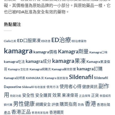
礙，其價格僅為原始品牌的一小部分。與原始藥品一樣，它
也已被FDA批准為安全有效的藥物。
熱點關注
ED治療
ED口服果凍
Cialis比較
ED改善
ED治療藥物
kamagra
Kamagra劑量
kamagra價格
Kamagra口味
kamagra果凍
kamagra成分
kamagra吃法
Kamagra果凍偉
kamagra訂購
哥
Kamagra網購流
Kamagra藥效影響
Kamagra 空肚食
Sildenafil
Sildenafil
Kamagra說明書
KAMAGRA 買
Kamagra 飯前飯後
副作
使用者心得
健康資訊
Dapoxetine
使用方法
Sildenafil 吸收速度
用
效果
安全性
安全購買
果凍偉哥
正貨
勃起功能
正品保障
泰國威而
香港
男性健康
購買指南
網購安全
評價
香港壯陽
防偽
鋼代購
香港正品
香港購買
產品
香港用家指南