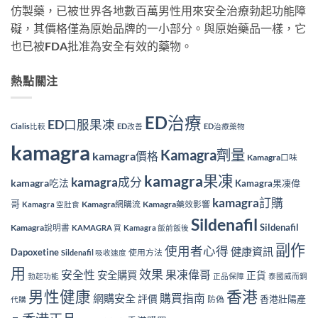
仿製藥，已被世界各地數百萬男性用來安全治療勃起功能障
礙，其價格僅為原始品牌的一小部分。與原始藥品一樣，它
也已被FDA批准為安全有效的藥物。
熱點關注
ED治療
ED口服果凍
Cialis比較
ED改善
ED治療藥物
kamagra
Kamagra劑量
kamagra價格
Kamagra口味
kamagra果凍
kamagra成分
kamagra吃法
Kamagra果凍偉
kamagra訂購
哥
Kamagra網購流
Kamagra藥效影響
Kamagra 空肚食
Sildenafil
Sildenafil
Kamagra說明書
KAMAGRA 買
Kamagra 飯前飯後
副作
使用者心得
健康資訊
Dapoxetine
使用方法
Sildenafil 吸收速度
用
效果
安全性
果凍偉哥
安全購買
正貨
勃起功能
正品保障
泰國威而鋼
香港
男性健康
購買指南
網購安全
評價
香港壯陽產
防偽
代購