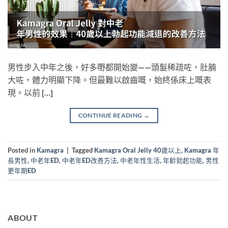
男性步入中年之後，好多嘢都開始變——頭髮稀疏咗，肚腩
大咗，體力明顯下降。但最難以啟齒嘅，始終係床上嘅表
現。以前 […]
CONTINUE READING
→
Posted in
Kamagra
|
Tagged
Kamagra Oral Jelly 40歲以上
,
Kamagra 年
長男性
,
中老年ED
,
中老年ED改善方法
,
中老年性生活
,
年齡勃起功能
,
男性
更年期ED
ABOUT