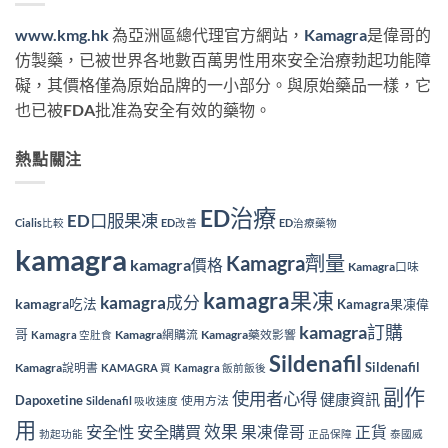
www.kmg.hk
為亞洲區總代理官方網站，
Kamagra
是偉哥的
仿製藥，已被世界各地數百萬男性用來安全治療勃起功能障
礙，其價格僅為原始品牌的一小部分。與原始藥品一樣，它
也已被FDA批准為安全有效的藥物。
熱點關注
ED治療
ED口服果凍
Cialis比較
ED改善
ED治療藥物
kamagra
Kamagra劑量
kamagra價格
Kamagra口味
kamagra果凍
kamagra成分
kamagra吃法
Kamagra果凍偉
kamagra訂購
哥
Kamagra網購流
Kamagra藥效影響
Kamagra 空肚食
Sildenafil
Sildenafil
Kamagra說明書
KAMAGRA 買
Kamagra 飯前飯後
副作
使用者心得
健康資訊
Dapoxetine
使用方法
Sildenafil 吸收速度
用
效果
安全性
安全購買
果凍偉哥
正貨
勃起功能
正品保障
泰國威