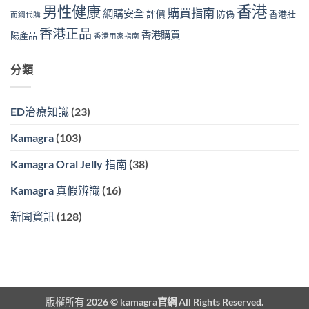
香港
男性健康
購買指南
網購安全
評價
防偽
香港壯
而鋼代購
香港正品
香港購買
陽產品
香港用家指南
分類
ED治療知識
(23)
Kamagra
(103)
Kamagra Oral Jelly 指南
(38)
Kamagra 真假辨識
(16)
新聞資訊
(128)
版權所有 2026 ©
kamagra官網
All Rights Reserved.