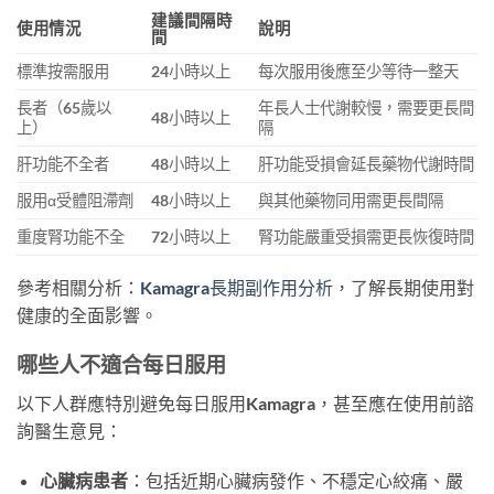
建議間隔時
使用情況
說明
間
標準按需服用
24小時以上
每次服用後應至少等待一整天
長者（65歲以
年長人士代謝較慢，需要更長間
48小時以上
上）
隔
肝功能不全者
48小時以上
肝功能受損會延長藥物代謝時間
服用α受體阻滯劑
48小時以上
與其他藥物同用需更長間隔
重度腎功能不全
72小時以上
腎功能嚴重受損需更長恢復時間
參考相關分析：
Kamagra長期副作用分析
，了解長期使用對
健康的全面影響。
哪些人不適合每日服用
以下人群應特別避免每日服用Kamagra，甚至應在使用前諮
詢醫生意見：
心臟病患者
：包括近期心臟病發作、不穩定心絞痛、嚴