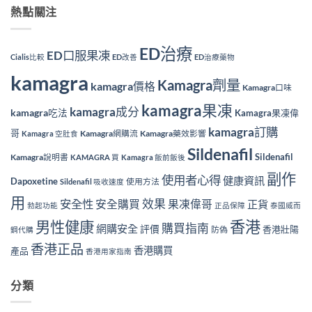
熱點關注
ED治療
ED口服果凍
Cialis比較
ED改善
ED治療藥物
kamagra
Kamagra劑量
kamagra價格
Kamagra口味
kamagra果凍
kamagra成分
kamagra吃法
Kamagra果凍偉
kamagra訂購
哥
Kamagra網購流
Kamagra藥效影響
Kamagra 空肚食
Sildenafil
Sildenafil
Kamagra說明書
KAMAGRA 買
Kamagra 飯前飯後
副作
使用者心得
健康資訊
Dapoxetine
使用方法
Sildenafil 吸收速度
用
效果
安全性
安全購買
果凍偉哥
正貨
勃起功能
正品保障
泰國威而
香港
男性健康
購買指南
網購安全
評價
香港壯陽
防偽
鋼代購
香港正品
香港購買
產品
香港用家指南
分類