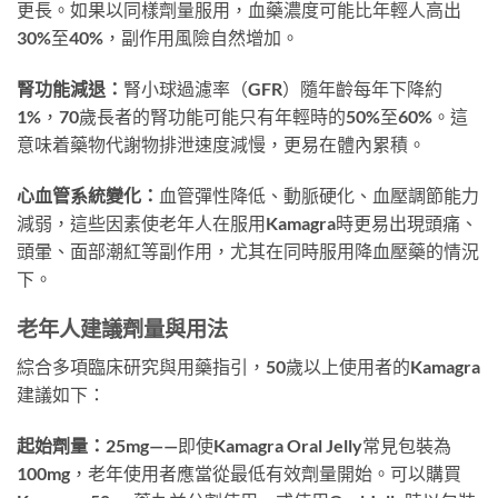
更長。如果以同樣劑量服用，血藥濃度可能比年輕人高出
30%至40%，副作用風險自然增加。
腎功能減退：
腎小球過濾率（GFR）隨年齡每年下降約
1%，70歲長者的腎功能可能只有年輕時的50%至60%。這
意味着藥物代謝物排泄速度減慢，更易在體內累積。
心血管系統變化：
血管彈性降低、動脈硬化、血壓調節能力
減弱，這些因素使老年人在服用Kamagra時更易出現頭痛、
頭暈、面部潮紅等副作用，尤其在同時服用降血壓藥的情況
下。
老年人建議劑量與用法
綜合多項臨床研究與用藥指引，50歲以上使用者的Kamagra
建議如下：
起始劑量：25mg
——即使Kamagra Oral Jelly常見包裝為
100mg，老年使用者應當從最低有效劑量開始。可以購買