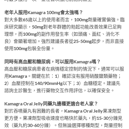
老年人服用Kamagra 100mg會太強嗎？
對大多數65歲以上的使用者而言，100mg劑量確實偏強。臨
床研究顯示，50mg對老年群體的勃起功能改善效果已足夠
理想，而100mg的副作用發生率（如頭痛、面紅、消化不
良）會顯著增加。強烈建議長者從25-50mg起步，而非直接
使用100mg包裝全份量。
同時有高血壓和糖尿病，可以服用Kamagra嗎？
高血壓和糖尿病患者在病情穩定控制的情況下，通常可以服
用Kamagra。關鍵在於：1）確認沒有服用硝酸鹽類藥物；
2）血壓控制在140/90mmHg以下；3）血糖穩定。建議先
諮詢主診醫生，進行藥物交互作用評估，以確保安全。
Kamagra Oral Jelly同藥丸邊種更適合老人家？
對於吞嚥藥丸有困難的長者，Kamagra Oral Jelly果凍劑型
更方便。果凍劑型吸收速度也略快於藥丸，約15-30分鐘見
效（藥丸約30-60分鐘）。但無論選擇哪種劑型，劑量控制