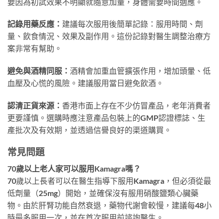
要因為初試效果不明顯就隨意加量，身體需要時間適應。
記錄用藥反應：
建議每次服用後簡單記錄：服用時間、劑
量、飲食情況、效果及副作用。這份記錄對醫生調整治療方
案非常有幫助。
避免與酒精同服：
酒精會加重血管擴張作用，增加頭暈、低
血壓及心慌的風險。建議服用當日避免飲酒。
認清正貨來源：
香港市面上存在不少仿冒產品，老年消費者
更要謹慎。選購時應注意產品包裝上的GMP認證標誌、生
產批次及有效期，並透過信譽良好的渠道購買。
常見問題
70歲以上老人家可以服用Kamagra嗎？
70歲以上長者可以在醫生指導下服用Kamagra，但必須從最
低劑量（25mg）開始，並確保沒有服用硝酸鹽類心臟藥
物。由於肝腎功能自然衰退，藥物代謝會較慢，建議每48小
時最多服用一次，並在首次服用前諮詢醫生。