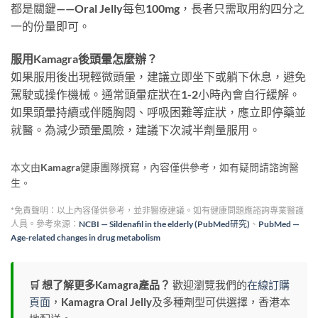
都是關鍵——Oral Jelly每包100mg，長者只需取用約四分之
一的份量即可。
服用Kamagra後頭暈怎麼辦？
如果服用後出現輕微頭暈，建議立即坐下或躺下休息，避免
駕駛或操作機械。通常頭暈症狀在1-2小時內會自行緩解。
如果頭暈持續或伴隨胸悶、呼吸困難等症狀，應立即停藥並
就醫。為減少頭暈風險，建議下次減半劑量服用。
本文由Kamagra健康團隊撰寫，內容僅供參考，如有疑問請諮詢醫
生。
*免責聲明：以上內容僅供參考，並非醫療建議。如有健康問題應諮詢專業醫護
人員。參考來源：
NCBI — Sildenafil in the elderly (PubMed研究)
、
PubMed —
Age-related changes in drug metabolism
🛒 想了解更多Kamagra產品？
歡迎瀏覽我們的
在線訂購
頁面
，Kamagra Oral Jelly及多種劑型可供選擇，香港本