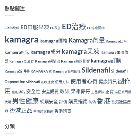
熱點關注
ED治療
ED口服果凍
Cialis比較
ED改善
ED治療藥物
kamagra
Kamagra劑量
kamagra價格
Kamagra口味
kamagra果凍
kamagra成分
kamagra吃法
Kamagra果凍偉
kamagra訂購
哥
Kamagra網購流
Kamagra藥效影響
Kamagra 空肚食
Sildenafil
Sildenafil
Kamagra說明書
KAMAGRA 買
Kamagra 飯前飯後
副作
使用者心得
健康資訊
Dapoxetine
使用方法
Sildenafil 吸收速度
用
效果
安全性
果凍偉哥
安全購買
正貨
勃起功能
正品保障
泰國威而鋼
香港
男性健康
購買指南
網購安全
評價
香港壯陽產
防偽
代購
香港正品
香港購買
品
香港用家指南
分類