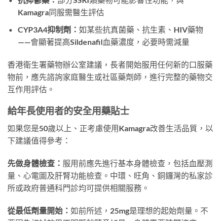
Kamagra同服需醫生評估
CYP3A4抑制劑：
如某些抗真菌藥、抗生素、HIV藥物
——會顯著提高Sildenafil血藥濃度，必要時需減量
香港衛生署藥物辦公室建議，長者開始服用任何新的口服藥
物前，應先諮詢家庭醫生或社區藥劑師，進行完整的藥物交
互作用評估。
給年長使用者的安全用藥貼士
如果您是50歲以上、正考慮使用Kamagra改善生活品質，以
下建議值得參考：
先做身體檢查：
服用前應先進行基本身體檢查，包括血壓測
量、心電圖及肝腎功能檢查。中環、旺角、銅鑼灣的私家診
所或政府普通科門診均可提供相關服務。
從最低劑量開始：
如前所述，25mg是理想的起始劑量。不