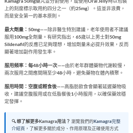
Kamagra 50mg藥丸並分割使用，或使用Oral Jelly時以包裝
上的刻度標示取用約四分之一（約25mg）。這並非浪費，
而是安全第一的基本原則。
最大劑量：50mg
——除非醫生特別建議，老年使用者不建議
服用100mg全劑量。有研究指出，65歲以上男士對50mg
Sildenafil的反應已足夠理想，增加劑量未必提升效果，反而
顯著增加副作用發生率。
服用頻率：每48小時一次
——由於老年群體藥物代謝較慢，
兩次服用之間應間隔至少48小時，避免藥物在體內積聚。
服用時間：空腹或輕食後
——高脂肪飲食會顯著延遲藥物吸
收，建議空腹服用或在低脂餐後1小時服用，以確保藥效穩
定發揮。
🔍 想了解更多Kamagra用法？
瀏覽我們的
Kamagra完整
介紹頁
，了解更多關於成分、作用原理及正確使用方式