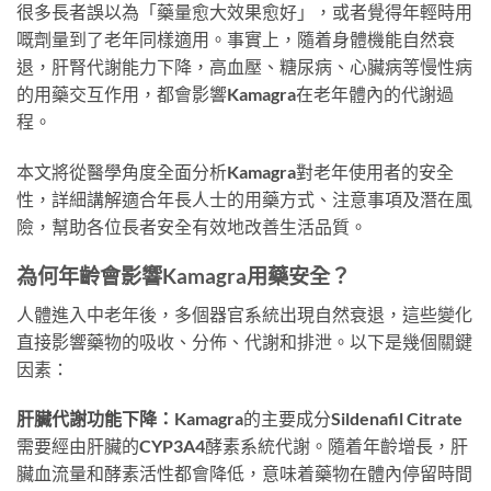
很多長者誤以為「藥量愈大效果愈好」，或者覺得年輕時用
嘅劑量到了老年同樣適用。事實上，隨着身體機能自然衰
退，肝腎代謝能力下降，高血壓、糖尿病、心臟病等慢性病
的用藥交互作用，都會影響Kamagra在老年體內的代謝過
程。
本文將從醫學角度全面分析Kamagra對老年使用者的安全
性，詳細講解適合年長人士的用藥方式、注意事項及潛在風
險，幫助各位長者安全有效地改善生活品質。
為何年齡會影響Kamagra用藥安全？
人體進入中老年後，多個器官系統出現自然衰退，這些變化
直接影響藥物的吸收、分佈、代謝和排泄。以下是幾個關鍵
因素：
肝臟代謝功能下降：
Kamagra的主要成分Sildenafil Citrate
需要經由肝臟的CYP3A4酵素系統代謝。隨着年齡增長，肝
臟血流量和酵素活性都會降低，意味着藥物在體內停留時間