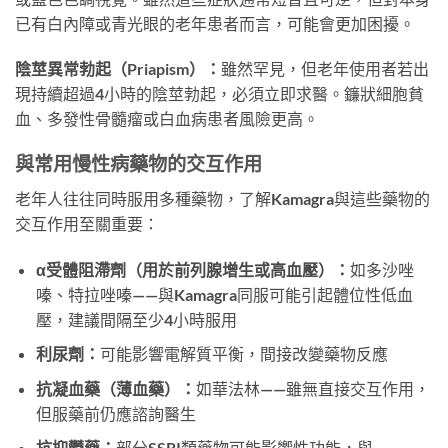
已有白內障或青光眼的老年患者而言，可能會更加困擾。
陰莖異常勃起（Priapism）：
雖然罕見，但老年使用者若出
現持續超過4小時的陰莖勃起，必須立即求醫。鐮狀細胞貧
血、多發性骨髓瘤或白血病患者風險更高。
與常用慢性病藥物的交互作用
老年人往往同時服用多種藥物，了解Kamagra與這些藥物的
交互作用至關重要：
α受體阻滯劑（用於前列腺增生或高血壓）：
如多沙唑
嗪、特拉唑嗪——與Kamagra同服可能引起體位性低血
壓，建議間隔至少4小時服用
利尿劑：
可能影響電解質平衡，間接改變藥物反應
抗凝血藥（薄血藥）：
如華法林——雖無直接交互作用，
但服藥前仍應諮詢醫生
抗抑鬱藥：
部分SSRI類藥物可能影響性功能，與