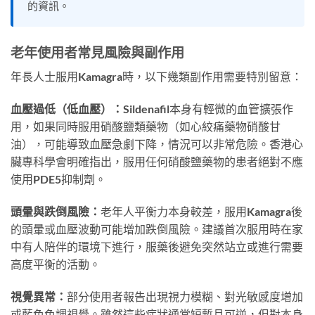
的資訊。
老年使用者常見風險與副作用
年長人士服用Kamagra時，以下幾類副作用需要特別留意：
血壓過低（低血壓）：
Sildenafil本身有輕微的血管擴張作
用，如果同時服用硝酸鹽類藥物（如心絞痛藥物硝酸甘
油），可能導致血壓急劇下降，情況可以非常危險。香港心
臟專科學會明確指出，服用任何硝酸鹽藥物的患者絕對不應
使用PDE5抑制劑。
頭暈與跌倒風險：
老年人平衡力本身較差，服用Kamagra後
的頭暈或血壓波動可能增加跌倒風險。建議首次服用時在家
中有人陪伴的環境下進行，服藥後避免突然站立或進行需要
高度平衡的活動。
視覺異常：
部分使用者報告出現視力模糊、對光敏感度增加
或藍色色調視覺。雖然這些症狀通常短暫且可逆，但對本身