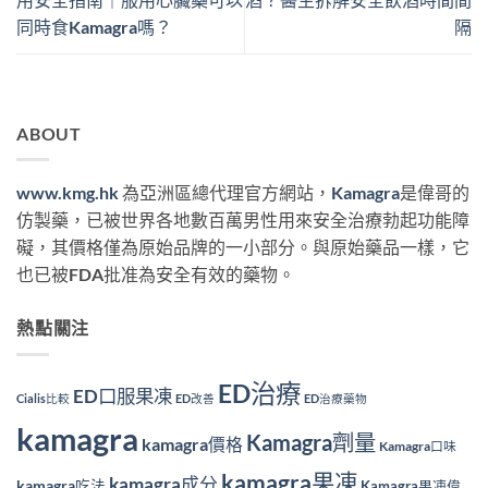
同時食Kamagra嗎？
隔
ABOUT
www.kmg.hk
為亞洲區總代理官方網站，
Kamagra
是偉哥的
仿製藥，已被世界各地數百萬男性用來安全治療勃起功能障
礙，其價格僅為原始品牌的一小部分。與原始藥品一樣，它
也已被FDA批准為安全有效的藥物。
熱點關注
ED治療
ED口服果凍
Cialis比較
ED改善
ED治療藥物
kamagra
Kamagra劑量
kamagra價格
Kamagra口味
kamagra果凍
kamagra成分
kamagra吃法
Kamagra果凍偉