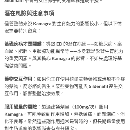
Sildenafil 不會對女性卵子的受精過程造成干擾。
潛在風險與注意事項
儘管整體來說 Kamagra 對生育能力的影響較小，但以下情
況需要特別留意：
基礎疾病才是關鍵
：導致 ED 的潛在病因——如糖尿病、高
血壓、肥胖、甲狀腺功能異常等——本身就是影響生育能力
的重要因素。與其擔心 Kamagra 的影響，不如先處理好基
礎健康問題。
藥物交互作用
：如果你正在使用荷爾蒙類藥物或治療不孕症
的藥物，務必諮詢醫生。某些藥物可能與 Sildenafil 產生交
互作用，影響整體治療效果。
服用過量的風險
：超過建議劑量（100mg/次）服用
Kamagra，可能導致副作用增加，包括頭痛、面部潮紅、消
化不良等。雖然這些副作用通常是暫時的，但長期過量使用
對生殖系統的影響尚未有充分研究。