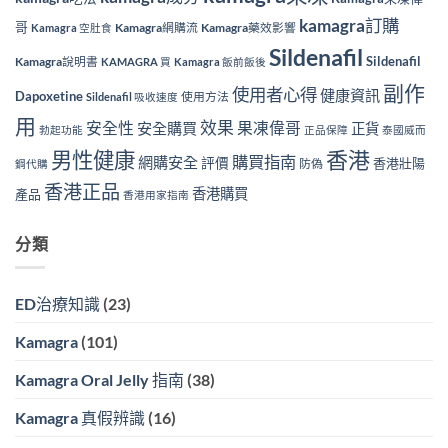
kamagra訂購
哥
Kamagra網購流
Kamagra藥效影響
Kamagra 空肚食
Sildenafil
Sildenafil
Kamagra說明書
KAMAGRA 買
Kamagra 飯前飯後
副作
使用者心得
健康資訊
Dapoxetine
使用方法
Sildenafil 吸收速度
用
效果
安全性
果凍偉哥
安全購買
正貨
勃起功能
正品保障
泰國威而
香港
男性健康
購買指南
網購安全
評價
香港壯陽
防偽
鋼代購
香港正品
香港購買
產品
香港用家指南
分類
ED治療知識
(23)
Kamagra
(101)
Kamagra Oral Jelly 指南
(38)
Kamagra 真假辨識
(16)