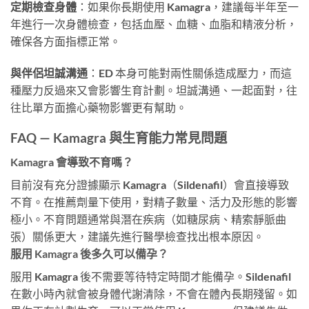
定期檢查身體
：如果你長期使用 Kamagra，建議每半年至一
年進行一次身體檢查，包括血壓、血糖、血脂和精液分析，
確保各方面指標正常。
與伴侶坦誠溝通
：ED 本身可能對兩性關係造成壓力，而這
種壓力反過來又會影響生育計劃。坦誠溝通、一起面對，往
往比單方面擔心藥物影響更有幫助。
FAQ — Kamagra 與生育能力常見問題
Kamagra 會導致不育嗎？
目前沒有充分證據顯示 Kamagra（Sildenafil）會直接導致
不育。在推薦劑量下使用，對精子數量、活力及形態的影響
極小。不育問題通常與潛在疾病（如糖尿病、精索靜脈曲
張）關係更大，建議先進行醫學檢查找出根本原因。
服用 Kamagra 後多久可以備孕？
服用 Kamagra 後不需要等待特定時間才能備孕。Sildenafil
在數小時內就會被身體代謝清除，不會在體內長期殘留。如