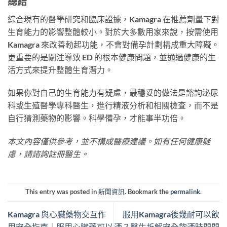
總結
綜合現有的醫學研究和臨床證據，Kamagra 在推薦劑量下對
生育能力的影響整體較小。對於大多數用家來說，按需使用
Kamagra 來改善勃起功能，不會對備孕計劃構成重大障礙。
更重要的是關注導致 ED 的根本健康問題，並通過健康的生
活方式來提升整體生育潛力。
如果你對自己的生育能力有疑慮，最穩妥的做法是諮詢泌尿
科或生殖醫學專科醫生，進行精液分析和相關檢查，而不是
自行猜測藥物的影響。科學備孕，才能事半功倍。
本文內容僅供參考，並不構成醫療建議。如有任何健康疑
慮，請諮詢註冊醫生。
This entry was posted in
新聞資訊
. Bookmark the
permalink
.
Kamagra 與心臟藥物交互作
服用Kamagra後幾耐可以飲
用安全指南｜服用心臟藥可以
酒？醫生拆解安全飲酒時間間