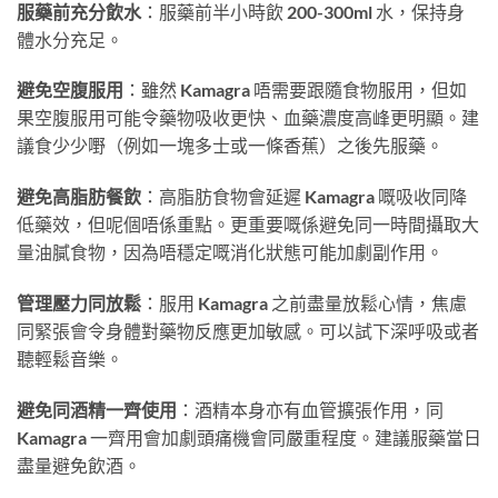
服藥前充分飲水
：服藥前半小時飲 200-300ml 水，保持身
體水分充足。
避免空腹服用
：雖然 Kamagra 唔需要跟隨食物服用，但如
果空腹服用可能令藥物吸收更快、血藥濃度高峰更明顯。建
議食少少嘢（例如一塊多士或一條香蕉）之後先服藥。
避免高脂肪餐飲
：高脂肪食物會延遲 Kamagra 嘅吸收同降
低藥效，但呢個唔係重點。更重要嘅係避免同一時間攝取大
量油膩食物，因為唔穩定嘅消化狀態可能加劇副作用。
管理壓力同放鬆
：服用 Kamagra 之前盡量放鬆心情，焦慮
同緊張會令身體對藥物反應更加敏感。可以試下深呼吸或者
聽輕鬆音樂。
避免同酒精一齊使用
：酒精本身亦有血管擴張作用，同
Kamagra 一齊用會加劇頭痛機會同嚴重程度。建議服藥當日
盡量避免飲酒。