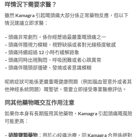
咩情況下需要求醫？
雖然 Kamagra 引起嘅頭痛大部分係正常藥物反應，但以下
情況建議立即求醫：
– 頭痛非常劇烈，係你經歷過最嚴重嘅頭痛之一
– 頭痛伴隨視力模糊、視野缺損或者對光線極度敏感
– 頭痛持續超過 12 小時冇緩解跡象
– 頭痛同時出現胸悶、呼吸困難或者心跳異常
– 頭痛伴隨頸部僵硬、發燒或者意識模糊
呢啲症狀可能係更嚴重嘅健康問題（例如腦血管意外或者其
他神經系統問題）嘅警號，需要立即接受專業醫療評估。
同其他藥物嘅交互作用注意
如果你本身有長期服用其他藥物，Kamagra 引起頭痛嘅風險
可能更高：
–
硝酸鹽類藥物
：用於心絞痛治療，同 Kamagra 合用係絕對