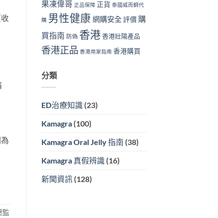
果凍偉哥
正貨
正品保障
泰國威而鋼代
男性健康
（收
購
網購安全
評價
購
香港
買指南
香港壯陽產品
防偽
香港正品
香港購買
香港用家指南
分類
痛
ED治療知識
(23)
Kamagra
(100)
因為
Kamagra Oral Jelly 指南
(38)
Kamagra 真假辨識
(16)
新聞資訊
(128)
壓監