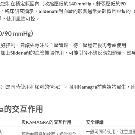
制在穩定範圍內（收縮壓低於140 mmHg，舒張壓低於90
高。臨床研究顯示，Sildenafil對血壓的影響通常是輕微且短暫的
指導下使用風險可控。
/90 mmHg）
良好控制，建議先專注於血壓管理，待血壓穩定後再考慮使用
加上Sildenafil的血管擴張作用，可能引發不適反應如頭暈、頭
是同時使用利尿劑的情況），服用Kamagra前應諮詢醫生，
。
ra的交互作用
與KAMAGRA的交互作用
安全建議
l,
一般可同時使用，注意血
輕微血壓疊加效應，通常安全