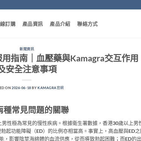
線訂購
產品資訊
產品介紹
聯絡方式
新聞資訊
者服用指南｜血壓藥與Kamagra交互作用
及安全注意事項
ED ON
2026-06-18
BY
KAMAGRA官網
兩種常見問題的關聯
年及以上男性極為常見的慢性疾病。根據衛生署數據，香港30歲以上男
勃起功能障礙（ED）的比例亦相當高。事實上，高血壓與ED之
能，影響陰莖海綿體的血流供應，從而導致勃起困難；而ED的