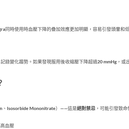
gra同時使用時血壓下降的疊加效應更加明顯，容易引發頭暈和
，記錄變化趨勢。如果發現服用後收縮壓下降超過20 mmHg，或
？
：
sosorbide Mononitrate）——這是
絕對禁忌
，可能引發致命
或高血壓