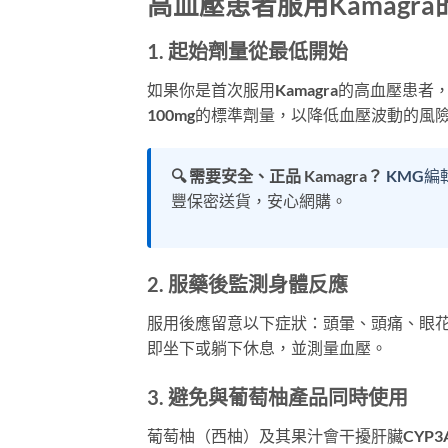
高血壓患者服用Kamagr
1. 起始劑量從最低開始
如果你是首次服用Kamagra的高血壓患者
100mg的標準劑量，以降低血壓波動的風
🔍 需要安全、正品 Kamagra？
KMG編輯
豐保密送貨，安心網購。
2. 服藥後監測身體反應
服用後應留意以下症狀：頭暈、頭痛、眼
即坐下或躺下休息，並測量血壓。
3. 避免與葡萄柚產品同時使用
葡萄柚（西柚）及其果汁會干擾肝臟CYP3A4