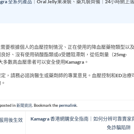
agra 全系列產品
｜Oral Jelly果凍裝、藥丸裝齊備｜24小時網上
，但需要根據個人的血壓控制情況、正在使用的降血壓藥物類型以
良好、沒有使用硝酸酯類或α受體阻滯劑，從低劑量（25mg-
多數高血壓患者可以安全使用Kamagra。
定，請務必諮詢醫生或藥劑師的專業意見。血壓控制和ED治療
物。
 posted in
新聞資訊
. Bookmark the
permalink
.
Kamagra 香港網購安全指南｜如何分辨可靠賣家
果凍服用後生效
免詐騙陷阱