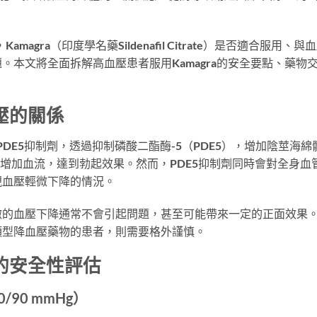
。
gra（印度學名藥Sildenafil Citrate）是否適合服用、與
本文將全面拆解高血壓患者服用Kamagra的安全要點、藥物
血壓的關係
trate屬於PDE5抑制劑，透過抑制磷酸二酯酶-5（PDE5），增加陰莖海綿
、增加血流，達到勃起效果。然而，PDE5抑制劑同時會對全身血
現血壓輕微下降的情況。
微的血壓下降通常不會引起問題，甚至可能帶來一定的正面效果
類型降血壓藥物的患者，則需要格外謹慎。
a的安全性評估
/90 mmHg）