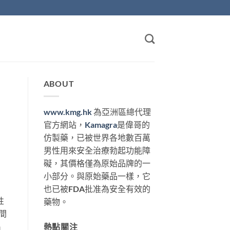
ABOUT
www.kmg.hk
為亞洲區總代理
官方網站，
Kamagra
是偉哥的
仿製藥，已被世界各地數百萬
男性用來安全治療勃起功能障
礙，其價格僅為原始品牌的一
小部分。與原始藥品一樣，它
也已被FDA批准為安全有效的
性
藥物。
間
出
熱點關注