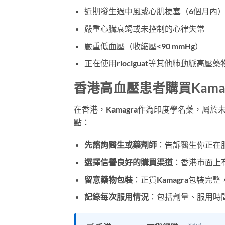
近期發生過中風或心肌梗塞（6個月內
嚴重心臟衰竭或未控制的心律失常
嚴重低血壓（收縮壓<90 mmHg）
正在使用riociguat等其他肺動脈高壓藥
香港高血壓患者購買Kama
在香港，Kamagra作為印度學名藥，屬
點：
先諮詢醫生或藥劑師
：告訴醫生你正在
選擇信譽良好的購買渠道
：香港市面上
留意藥物包裝
：正貨Kamagra包裝
記錄每次服用情況
：包括劑量、服用時