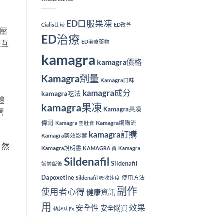
ED口服果凍
Cialis比較
ED改善
血壓
ED治療
ED治療藥物
交互
kamagra
kamagra價格
Kamagra劑量
Kamagra口味
kamagra成分
kamagra吃法
體
kamagra果凍
Kamagra果凍
管
偉哥
Kamagra網購流
Kamagra 空肚食
kamagra訂購
Kamagra藥效影響
。然
Kamagra說明書
KAMAGRA 買
Kamagra
Sildenafil
Sildenafil
飯前飯後
Dapoxetine
使用方法
Sildenafil 吸收速度
副作
使用者心得
健康資訊
用
效果
安全性
安全購買
勃起功能