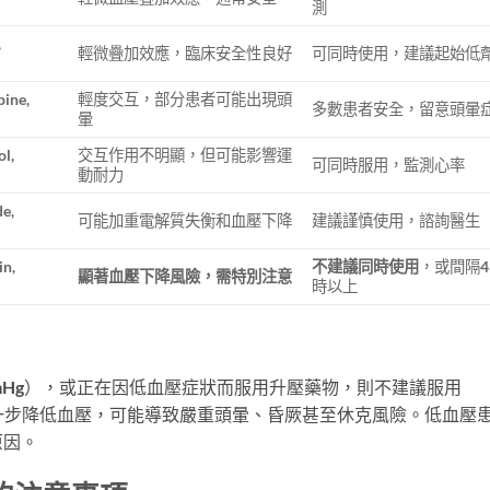
測
,
輕微疊加效應，臨床安全性良好
可同時使用，建議起始低
pine,
輕度交互，部分患者可能出現頭
多數患者安全，留意頭暈
暈
ol,
交互作用不明顯，但可能影響運
可同時服用，監測心率
動耐力
e,
可能加重電解質失衡和血壓下降
建議謹慎使用，諮詢醫生
in,
不建議同時使用
，或間隔
顯著血壓下降風險，需特別注意
時以上
mmHg），或正在因低血壓症狀而服用升壓藥物，則不建議服用
張作用會進一步降低血壓，可能導致嚴重頭暈、昏厥甚至休克風險。低血壓
原因。