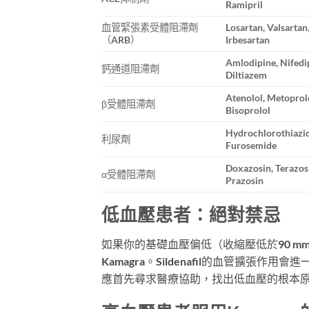
Ramipril
血管緊張素受體阻滯劑
Losartan, Valsartan
（ARB）
Irbesartan
Amlodipine, Nifedi
鈣通道阻滯劑
Diltiazem
Atenolol, Metoprol
β受體阻滯劑
Bisoprolol
Hydrochlorothiazid
利尿劑
Furosemide
Doxazosin, Terazos
α受體阻滯劑
Prazosin
低血壓患者：絕對禁忌
如果你的基礎血壓偏低（收縮壓低於90 
Kamagra。Sildenafil的血管擴
應首先尋求醫療協助，找出低血壓的根本