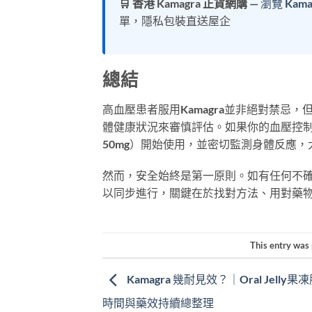
🛒 香港 Kamagra 正貨網購
—
瀏覽 Kam
單，隱私包裝直送屋企
總結
高血壓患者服用Kamagra並非絕對禁忌
體健康狀況來審慎評估。如果你的血壓控制
50mg）開始使用，並密切監測身體反應，大
然而，安全始終是第一原則。如有任何不確
以同步進行，關鍵在於找對方法、用對藥
This entry was
Kamagra 幾耐見效？｜Oral Jelly
時間與藥效持續總整理