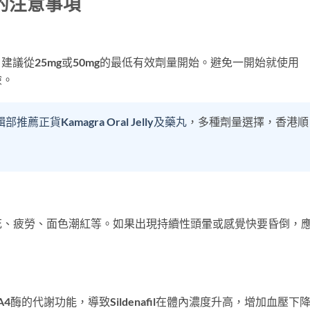
a的注意事項
，建議從25mg或50mg的最低有效劑量開始。避免一開始就使用
險。
部推薦正貨Kamagra Oral Jelly及藥丸
，多種劑量選擇，香港順
花、疲勞、面色潮紅等。如果出現持續性頭暈或感覺快要昏倒，
酶的代謝功能，導致Sildenafil在體內濃度升高，增加血壓下