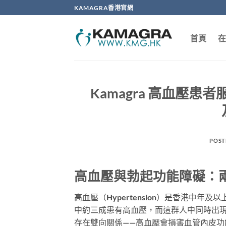
Skip
KAMAGRA香港官網
to
content
首頁
在
Kamagra 高血壓患
POST
高血壓與勃起功能障礙：
高血壓（Hypertension）是香港中
中約三成患有高血壓，而這群人中同時出現
存在雙向關係——高血壓會損害血管內皮功