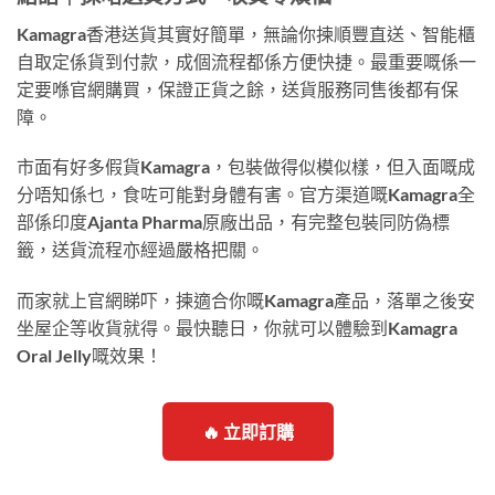
Kamagra香港送貨其實好簡單，無論你揀順豐直送、智能櫃
自取定係貨到付款，成個流程都係方便快捷。最重要嘅係一
定要喺官網購買，保證正貨之餘，送貨服務同售後都有保
障。
市面有好多假貨Kamagra，包裝做得似模似樣，但入面嘅成
分唔知係乜，食咗可能對身體有害。官方渠道嘅Kamagra全
部係印度Ajanta Pharma原廠出品，有完整包裝同防偽標
籤，送貨流程亦經過嚴格把關。
而家就上官網睇吓，揀適合你嘅Kamagra產品，落單之後安
坐屋企等收貨就得。最快聽日，你就可以體驗到Kamagra
Oral Jelly嘅效果！
🔥 立即訂購