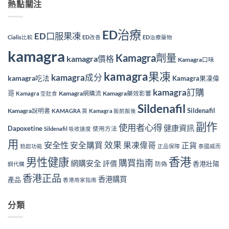
熱點關注
ED治療
ED口服果凍
Cialis比較
ED改善
ED治療藥物
kamagra
Kamagra劑量
kamagra價格
Kamagra口味
kamagra果凍
kamagra成分
kamagra吃法
Kamagra果凍偉
kamagra訂購
哥
Kamagra網購流
Kamagra藥效影響
Kamagra 空肚食
Sildenafil
Sildenafil
Kamagra說明書
KAMAGRA 買
Kamagra 飯前飯後
副作
使用者心得
健康資訊
Dapoxetine
使用方法
Sildenafil 吸收速度
用
效果
安全性
安全購買
果凍偉哥
正貨
勃起功能
正品保障
泰國威而
香港
男性健康
購買指南
網購安全
評價
香港壯陽
防偽
鋼代購
香港正品
香港購買
產品
香港用家指南
分類