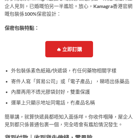
企人見到，已婚嘅怕另一半尷尬。放心，Kamagra香港官網
嘅包裝係100%保密設計：
保密包裝特點：
🔥 立即訂購
外包裝係素色紙箱/快遞袋，冇任何藥物相關字樣
寄件人寫「貿易公司」或「電子產品」，睇唔出係藥品
內層再用不透光膠袋封好，雙重保護
運單上只顯示地址同電話，冇產品名稱
簡單講，就算快遞員都唔知入面係咩。你收件嗰陣，屋企人
見到都只係普通包裹一個，完全唔會有尷尬情況發生。
貨到付款｜收到貨先俾錢，零風險