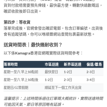
貨到付款唔需要預先俾錢，最快最方便。轉數快過數嘅話，
確認收款後即日出貨。
第四步：等收貨
落單完成後，官網會發出確認電郵，包含訂單編號。出貨後
會有追蹤號碼，你可以喺順豐網站查閱包裹最新狀態。
送貨時間表｜最快幾耐收到？
以下係Kamagra香港官網嘅實際送貨時間參考：
落單時間
市區送達
新界區送達
偏遠/離島
星期一至六 早上10點前
最快翌日
1-2日
2-3日
星期一至六 早上10點後
1-2日
2-3日
3-4日
星期日/公眾假期
順延至下一個工作天出貨
溫馨提示：上述時間係過往訂單嘅大概統計，實際送達時間
可能因天氣、節日等原因略有延誤。