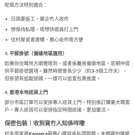
呢個方法特別適合：
日頭要返工，屋企冇人收件
想保持私隱，唔想快遞員打上門
住村屋或者唐樓，擔心收件唔方便
3. 平郵掛號（偏遠地區適用）
如果你住嘅地方順豐唔到，或者係離島偏遠地區，官網仲提
供平郵掛號選項。雖然時間會長少少（約3-5個工作天），
但掛號有追蹤號碼，一樣可以追查包裹進度。
4. 香港本地送貨上門
部分市區訂單可以安排專人送貨上門，特別係訂購量大嘅客
戶。專人送貨可以安排指定時間送達，更加靈活。
保密包裝｜收到貨冇人知係咩嚟
好多用家買Kamagra最擔心嘅就係私隱問題。未婚嘅怕俾屋