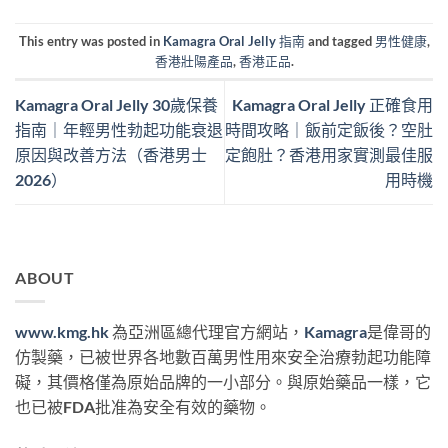
This entry was posted in
Kamagra Oral Jelly 指南
and tagged
男性健康
,
香港壯陽產品
,
香港正品
.
Kamagra Oral Jelly 30歲保養
Kamagra Oral Jelly 正確食用
指南｜年輕男性勃起功能衰退
時間攻略｜飯前定飯後？空肚
原因與改善方法（香港男士
定飽肚？香港用家實測最佳服
2026）
用時機
ABOUT
www.kmg.hk
為亞洲區總代理官方網站，
Kamagra
是偉哥的
仿製藥，已被世界各地數百萬男性用來安全治療勃起功能障
礙，其價格僅為原始品牌的一小部分。與原始藥品一樣，它
也已被FDA批准為安全有效的藥物。