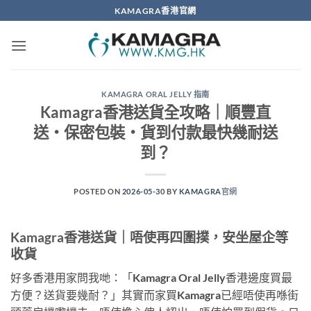
Skip
KAMAGRA香港官網
to
content
KAMAGRA ORAL JELLY 指南
Kamagra香港送貨全攻略｜順豐直
送・保密包裝・貨到付款最快幾耐送
到？
POSTED ON
2026-05-30
BY
KAMAGRA官網
Kamagra香港送貨｜唔使再四圍撲，安坐屋企等
收貨
好多香港用家問我哋：「Kamagra Oral Jelly香港邊度買最
方便？送貨要幾耐？」其實而家買Kamagra已經唔使再喺街