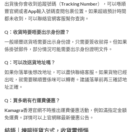
出貨後你會收到追蹤號碼（Tracking Number），可以喺順
豐官網或者App輸入號碼查閱包裹位置。如果超過預計時間
都未收到，可以聯絡官網客服幫你查詢。
Q：收貨時要唔要出示身份證？
一般順豐送貨唔需要出示身份證，只需要簽收就得。但如果
係掛號郵件，部分情況可能需要出示身份證明文件。
Q：可以改送貨地址嗎？
如果你落單後想改地址，可以盡快聯絡客服。如果貨物已經
出咗，就需要睇順豐係咪可以轉寄。建議落單前再三確認地
址正確。
Q：買多啲有冇運費優惠？
Kamagra香港官網不時推出運費優惠活動，例如滿指定金額
免運費。詳情可以上官網睇最新優惠公告。
結語｜揀啱送貨方式，收貨零煩惱