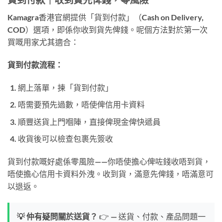
Kamagra香港官網提供「貨到付款」（Cash on Delivery,
COD）選項，即係你收到貨先俾錢。呢個方法對於第一次
買嘅用家尤其適合：
貨到付款流程：
網上落單，揀「貨到付款」
唔需要預先過數，唔使俾信用卡資料
順豐送貨上門嗰陣，直接俾現金俾快遞員
收貨後可以檢查包裹先簽收
貨到付款嘅好處係零風險——你唔使擔心俾咗錢收唔到貨，
唔使擔心信用卡資料外洩。收到貨，滿意先俾錢，唔滿意可
以退返。
💡 仲有疑問關於送貨？
👉 — 送貨、付款、產品問題一