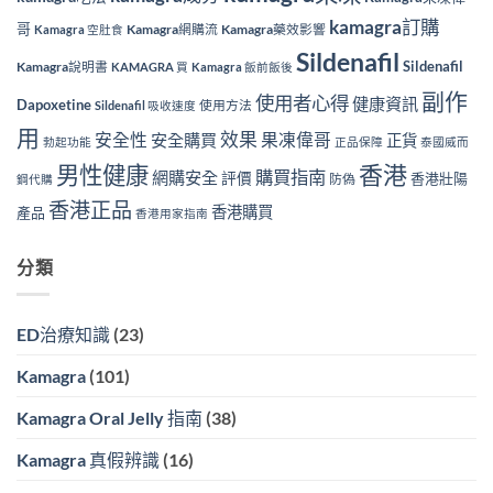
kamagra訂購
哥
Kamagra網購流
Kamagra藥效影響
Kamagra 空肚食
Sildenafil
Sildenafil
Kamagra說明書
KAMAGRA 買
Kamagra 飯前飯後
副作
使用者心得
健康資訊
Dapoxetine
使用方法
Sildenafil 吸收速度
用
效果
安全性
果凍偉哥
安全購買
正貨
勃起功能
正品保障
泰國威而
香港
男性健康
購買指南
網購安全
評價
香港壯陽
防偽
鋼代購
香港正品
香港購買
產品
香港用家指南
分類
ED治療知識
(23)
Kamagra
(101)
Kamagra Oral Jelly 指南
(38)
Kamagra 真假辨識
(16)