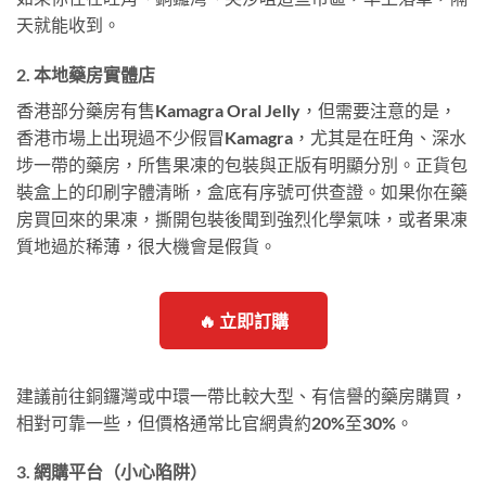
天就能收到。
2. 本地藥房實體店
香港部分藥房有售Kamagra Oral Jelly，但需要注意的是，
香港市場上出現過不少假冒Kamagra，尤其是在旺角、深水
埗一帶的藥房，所售果凍的包裝與正版有明顯分別。正貨包
裝盒上的印刷字體清晰，盒底有序號可供查證。如果你在藥
房買回來的果凍，撕開包裝後聞到強烈化學氣味，或者果凍
質地過於稀薄，很大機會是假貨。
🔥 立即訂購
建議前往銅鑼灣或中環一帶比較大型、有信譽的藥房購買，
相對可靠一些，但價格通常比官網貴約20%至30%。
3. 網購平台（小心陷阱）