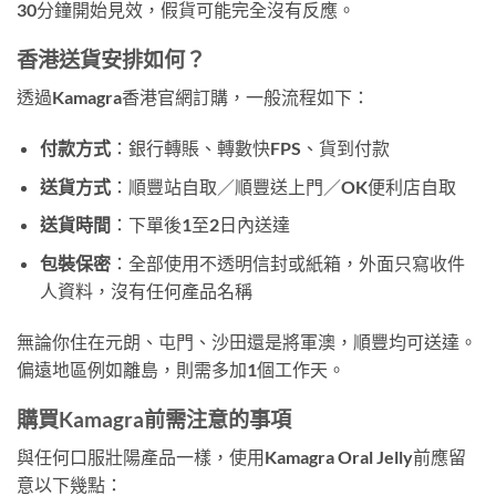
30分鐘開始見效，假貨可能完全沒有反應。
香港送貨安排如何？
透過Kamagra香港官網訂購，一般流程如下：
付款方式
：銀行轉賬、轉數快FPS、貨到付款
送貨方式
：順豐站自取／順豐送上門／OK便利店自取
送貨時間
：下單後1至2日內送達
包裝保密
：全部使用不透明信封或紙箱，外面只寫收件
人資料，沒有任何產品名稱
無論你住在元朗、屯門、沙田還是將軍澳，順豐均可送達。
偏遠地區例如離島，則需多加1個工作天。
購買Kamagra前需注意的事項
與任何口服壯陽產品一樣，使用Kamagra Oral Jelly前應留
意以下幾點：