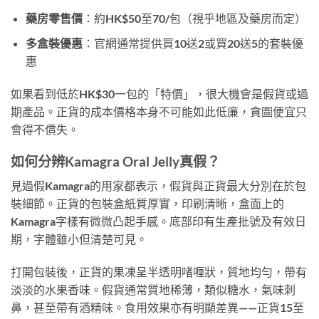
藥房零售價
：約HK$50至70/包（視乎地區及藥房而定）
多盒裝優惠
：官網通常提供買10送2或買20送5的套裝優
惠
如果看到低於HK$30一包的「特價」，很大機會是假貨或過
期產品。正貨的成本價格本身不可能如此低廉，貪圖便宜只
會得不償失。
如何分辨Kamagra Oral Jelly真假？
見過假Kamagra的用家都表示，假貨與正貨最大分別在於包
裝細節。正貨的包裝盒紙質厚實，印刷清晰，盒面上的
Kamagra字樣有微微凸起手感。底部印有生產批號及有效日
期，字體雖小但清楚可見。
打開包裝後，正貨的果凍呈半透明啫喱狀，質地均勻，帶有
淡淡的水果香味。假貨通常質地稀薄，類似糖水，氣味刺
鼻，甚至帶有酒精味。食用效果亦有明顯差異——正貨15至