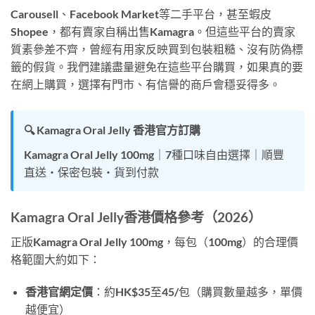
Carousell、Facebook Market等二手平台，甚至蝦皮
Shopee，都有賣家自稱出售Kamagra。但這些平台的賣家
質素參差不齊，曾經有用家反映買到包裝粗糙、沒有防偽標
籤的假貨。我們建議盡量避免在這些平台購買，如果真的要
在網上購買，選擇有門市、有信譽的商戶會穩妥得多。
🔍 Kamagra Oral Jelly 香港官方訂購
Kamagra Oral Jelly 100mg｜7種口味自由選擇｜順豐
直送・保密包裝・貨到付款
Kamagra Oral Jelly香港價格參考（2026）
正版Kamagra Oral Jelly 100mg，每包（100mg）的合理價
格範圍大約如下：
香港官網定價
：約HK$35至45/包（購買數量越多，單價
越便宜）