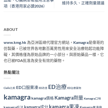
維持多久、正確劑量建議
項（香港用家必讀2026）
ABOUT
www.kmg.hk
為亞洲區總代理官方網站，
Kamagra
是偉哥的
仿製藥，已被世界各地數百萬男性用來安全治療勃起功能障
礙，其價格僅為原始品牌的一小部分。與原始藥品一樣，它
也已被FDA批准為安全有效的藥物。
熱點關注
ED治療
ED口服果凍
Cialis比較
ED改善
ED治療藥物
kamagra
Kamagra劑量
kamagra價格
Kamagra口味
kamagra果凍
kamagra成分
kamagra吃法
Kamagra果凍偉