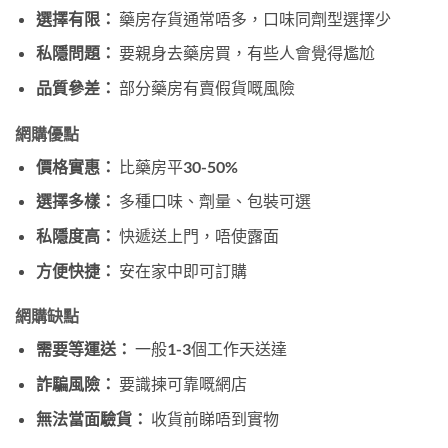
選擇有限：
藥房存貨通常唔多，口味同劑型選擇少
私隱問題：
要親身去藥房買，有些人會覺得尷尬
品質參差：
部分藥房有賣假貨嘅風險
網購優點
價格實惠：
比藥房平30-50%
選擇多樣：
多種口味、劑量、包裝可選
私隱度高：
快遞送上門，唔使露面
方便快捷：
安在家中即可訂購
網購缺點
需要等運送：
一般1-3個工作天送達
詐騙風險：
要識揀可靠嘅網店
無法當面驗貨：
收貨前睇唔到實物