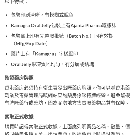
以下特徵：
包裝印刷清晰，冇模糊或脫色
Kamagra Oral Jelly包裝上有Ajanta Pharma嘅標誌
包裝盒上印有完整嘅批號（Batch No.）同有效期
（Mfg/Exp Date）
藥片上有「Kamagra」字樣壓印
Oral Jelly果凍質地均勻，冇分層或結塊
確認藥房牌照
香港藥房必須持有衛生署發出嘅藥房牌照。你可以喺香港藥
劑業及毒藥管理局嘅網站查詢藥房係咪持牌經營。避免幫襯
冇牌嘅藥行或藥坊，因為呢啲地方售賣嘅藥物品質冇保障。
索取正式收據
購買時記得索取正式收據，上面應列明藥品名稱、數量、價
格同藥房名稱。萬一出現問題，收據係重要嘅追討憑證。