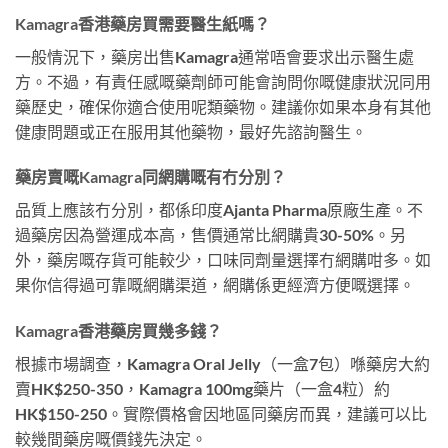
Kamagra香港藥房買需要醫生紙嗎？
一般情況下，藥房出售Kamagra通常唔會要求出示醫生處
方。不過，有責任感嘅藥劑師可能會詢問你嘅健康狀況同用
藥歷史，確保你適合使用呢類藥物。建議你如果本身有其他
健康問題或正在服用其他藥物，最好先諮詢醫生。
藥房賣嘅Kamagra同網購嘅有冇分別？
品質上應該冇分別，都係印度Ajanta Pharma原廠生產。不
過藥房因為營運成本高，售價通常比網購貴30-50%。另
外，藥房嘅存貨可能較少，口味同劑量選擇冇網購咁多。如
果你信得過可靠嘅網購渠道，網購係更經濟方便嘅選擇。
Kamagra香港藥房買幾多錢？
根據市場調查，Kamagra Oral Jelly（一盒7包）喺藥房大約
賣HK$250-350，Kamagra 100mg藥片（一盒4粒）約
HK$150-250。實際價格會因地區同藥房而異，建議可以比
較幾間藥房嘅價錢先決定。