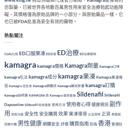
仿製藥，已被世界各地數百萬男性用來安全治療勃起功能障
礙，其價格僅為原始品牌的一小部分。與原始藥品一樣，它
也已被FDA批准為安全有效的藥物。
熱點關注
ED治療
ED口服果凍
Cialis比較
ED改善
ED治療藥物
kamagra
Kamagra劑量
kamagra價格
Kamagra口味
kamagra果凍
kamagra成分
kamagra吃法
Kamagra果凍偉
kamagra訂購
哥
Kamagra網購流
Kamagra藥效影響
Kamagra 空肚食
Sildenafil
Sildenafil
Kamagra說明書
KAMAGRA 買
Kamagra 飯前飯後
副作
使用者心得
健康資訊
Dapoxetine
使用方法
Sildenafil 吸收速度
用
效果
安全性
安全購買
果凍偉哥
正貨
勃起功能
正品保障
泰國威
香港
男性健康
購買指南
網購安全
評價
防偽
香港壯
而鋼代購