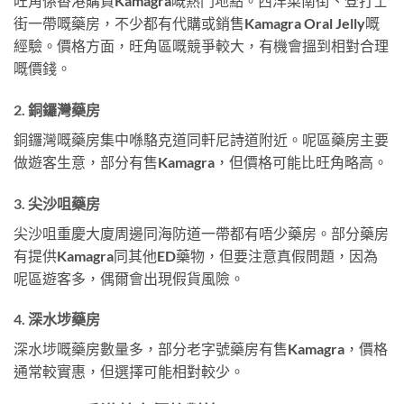
旺角係香港購買Kamagra嘅熱門地點。西洋菜南街、登打士
街一帶嘅藥房，不少都有代購或銷售Kamagra Oral Jelly嘅
經驗。價格方面，旺角區嘅競爭較大，有機會搵到相對合理
嘅價錢。
2. 銅鑼灣藥房
銅鑼灣嘅藥房集中喺駱克道同軒尼詩道附近。呢區藥房主要
做遊客生意，部分有售Kamagra，但價格可能比旺角略高。
3. 尖沙咀藥房
尖沙咀重慶大廈周邊同海防道一帶都有唔少藥房。部分藥房
有提供Kamagra同其他ED藥物，但要注意真假問題，因為
呢區遊客多，偶爾會出現假貨風險。
4. 深水埗藥房
深水埗嘅藥房數量多，部分老字號藥房有售Kamagra，價格
通常較實惠，但選擇可能相對較少。