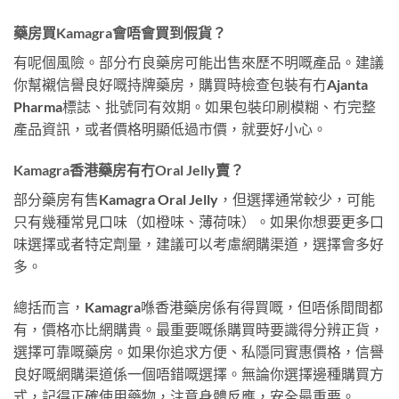
藥房買Kamagra會唔會買到假貨？
有呢個風險。部分冇良藥房可能出售來歷不明嘅產品。建議
你幫襯信譽良好嘅持牌藥房，購買時檢查包裝有冇Ajanta
Pharma標誌、批號同有效期。如果包裝印刷模糊、冇完整
產品資訊，或者價格明顯低過市價，就要好小心。
Kamagra香港藥房有冇Oral Jelly賣？
部分藥房有售Kamagra Oral Jelly，但選擇通常較少，可能
只有幾種常見口味（如橙味、薄荷味）。如果你想要更多口
味選擇或者特定劑量，建議可以考慮網購渠道，選擇會多好
多。
總括而言，Kamagra喺香港藥房係有得買嘅，但唔係間間都
有，價格亦比網購貴。最重要嘅係購買時要識得分辨正貨，
選擇可靠嘅藥房。如果你追求方便、私隱同實惠價格，信譽
良好嘅網購渠道係一個唔錯嘅選擇。無論你選擇邊種購買方
式，記得正確使用藥物，注意身體反應，安全最重要。