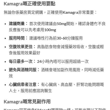
Kamagra嘅正確使用要點
無論你係藥房買定網購，正確使用Kamagra非常重要：
建議劑量：
首次使用建議由50mg開始，確認身體冇不良
反應後可以先考慮用100mg
服用時間：
建議喺性行為前30-60分鐘服用
空腹效果更佳：
高脂肪食物會減慢藥效吸收，空腹或輕
食後服用效果最好
每日最多一次：
24小時內唔可以服用超過一次
避免與酒精同服：
酒精會增加副作用風險，同時減低藥
效
心臟病患者注意：
有心臟病、高血壓、肝腎功能問題嘅
人士，服用前應諮詢醫生
Kamagra嘅常見副作用
Kamagra同其他含Sildenafil嘅藥物一樣，可能出現以下副作