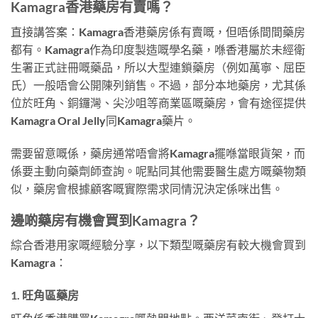
Kamagra香港藥房有賣嗎？
直接講答案：Kamagra香港藥房係有賣嘅，但唔係間間藥房
都有。Kamagra作為印度製造嘅學名藥，喺香港屬於未經衛
生署正式註冊嘅藥品，所以大型連鎖藥房（例如萬寧、屈臣
氏）一般唔會公開陳列銷售。不過，部分本地藥房，尤其係
位於旺角、銅鑼灣、尖沙咀等商業區嘅藥房，會有途徑提供
Kamagra Oral Jelly同Kamagra藥片。
需要留意嘅係，藥房通常唔會將Kamagra擺喺當眼貨架，而
係要主動向藥劑師查詢。呢點同其他需要醫生處方嘅藥物類
似，藥房會根據顧客嘅實際需求同情況決定係咪出售。
邊啲藥房有機會買到Kamagra？
綜合香港用家嘅經驗分享，以下類型嘅藥房有較大機會買到
Kamagra：
1. 旺角區藥房