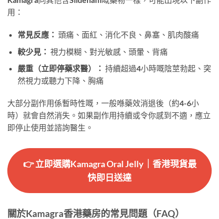
用：
常見反應：
頭痛、面紅、消化不良、鼻塞、肌肉酸痛
較少見：
視力模糊、對光敏感、頭暈、背痛
嚴重（立即停藥求醫）：
持續超過4小時嘅陰莖勃起、突
然視力或聽力下降、胸痛
大部分副作用係暫時性嘅，一般喺藥效消退後（約4-6小
時）就會自然消失。如果副作用持續或令你感到不適，應立
即停止使用並諮詢醫生。
👉 立即選購Kamagra Oral Jelly｜香港現貨最
快即日送達
關於Kamagra香港藥房的常見問題（FAQ）