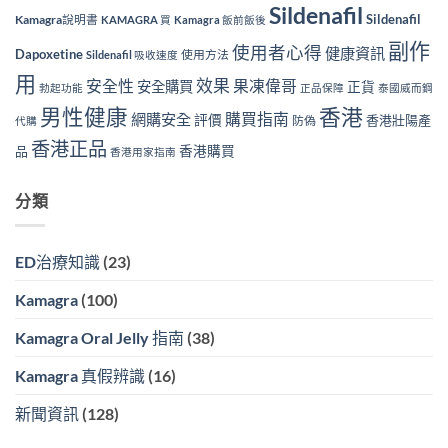
Sildenafil
Sildenafil
Kamagra說明書
KAMAGRA 買
Kamagra 飯前飯後
副作
使用者心得
健康資訊
Dapoxetine
使用方法
Sildenafil 吸收速度
用
效果
安全性
果凍偉哥
安全購買
正貨
勃起功能
正品保障
泰國威而鋼
香港
男性健康
購買指南
網購安全
評價
香港壯陽產
防偽
代購
香港正品
香港購買
品
香港用家指南
分類
ED治療知識
(23)
Kamagra
(100)
Kamagra Oral Jelly 指南
(38)
Kamagra 真假辨識
(16)
新聞資訊
(128)