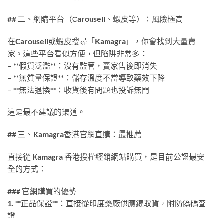
## 二、網購平台（Carousell、蝦皮等）：風險極高
在Carousell或蝦皮搜尋「Kamagra」，你會找到大量賣
家。這些平台看似方便，但陷阱非常多：
– **假貨泛濫**：沒有監管，賣家售後即消失
– **無質量保證**：儲存溫度不當導致藥效下降
– **無法退換**：收貨後有問題也投訴無門
這是最不建議的渠道。
## 三、Kamagra香港官網直購：最推薦
直接從 Kamagra 香港授權經銷網站購買，是目前公認最安
全的方式：
### 官網購買的優勢
1. **正品保證**：直接從印度藥廠供應鏈取貨，附防偽碼查
證