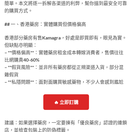
簡單。本文將逐一拆解各渠道的利弊，幫你搵到最安全可靠
的購買方式。
## 一、香港藥房：實體購買但價格偏高
香港部分藥房有售Kamagra，好處是即買即有，眼見為實。
但缺點亦明顯：
– **價格偏高**：實體藥房租金成本轉嫁消費者，售價往往
比網購貴40-60%
– **假貨風險**：並非所有藥房都從正規渠道入貨，部分混
雜假貨
– **私隱問題**：面對面購買敏感藥物，不少人會感到尷尬
🔥 立即訂購
建議：如果選擇藥房，一定要揀有「優良藥房」認證的連鎖
店，並檢查包裝上的防偽標籤。