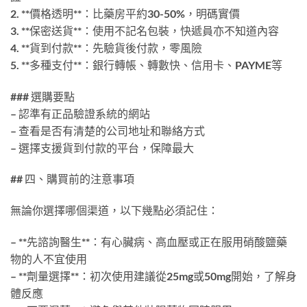
2. **價格透明**：比藥房平約30-50%，明碼實價
3. **保密送貨**：使用不記名包裝，快遞員亦不知道內容
4. **貨到付款**：先驗貨後付款，零風險
5. **多種支付**：銀行轉帳、轉數快、信用卡、PAYME等
### 選購要點
– 認準有正品驗證系統的網站
– 查看是否有清楚的公司地址和聯絡方式
– 選擇支援貨到付款的平台，保障最大
## 四、購買前的注意事項
無論你選擇哪個渠道，以下幾點必須記住：
– **先諮詢醫生**：有心臟病、高血壓或正在服用硝酸鹽藥
物的人不宜使用
– **劑量選擇**：初次使用建議從25mg或50mg開始，了解身
體反應