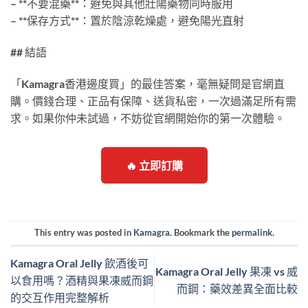
– **不要混藥**：避免與其他壯陽藥物同時服用
– **保存方式**：置於陰涼乾燥處，避免陽光直射
## 結語
「Kamagra香港邊度買」的最佳答案，毫無疑問是官網直
購。價錢合理、正品有保障、送貨私密，一次過滿足所有需
求。如果你仲未試過，不妨從官網開始你的第一次體驗。
🔥 立即訂購
This entry was posted in
Kamagra
. Bookmark the
permalink
.
Kamagra Oral Jelly 飲酒後可
Kamagra Oral Jelly 果凍 vs 威
以食用嗎？酒精與果凍威而鋼
而鋼：藥效差異全面比較
的交互作用完整解析