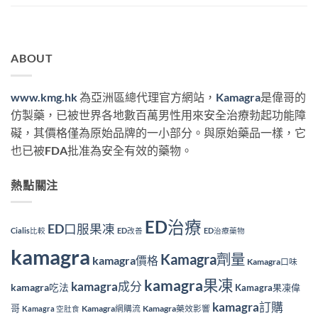
ABOUT
www.kmg.hk
為亞洲區總代理官方網站，
Kamagra
是偉哥的
仿製藥，已被世界各地數百萬男性用來安全治療勃起功能障
礙，其價格僅為原始品牌的一小部分。與原始藥品一樣，它
也已被FDA批准為安全有效的藥物。
熱點關注
ED治療
ED口服果凍
Cialis比較
ED改善
ED治療藥物
kamagra
Kamagra劑量
kamagra價格
Kamagra口味
kamagra果凍
kamagra成分
kamagra吃法
Kamagra果凍偉
kamagra訂購
哥
Kamagra網購流
Kamagra藥效影響
Kamagra 空肚食