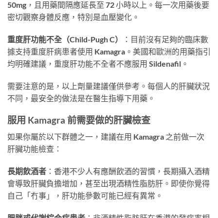
50mg，且用藥間隔應延長至 72 小時以上。每一次用藥後要
密切觀察身體反應，特別是血壓變化。
重度肝功能不全（Child-Pugh C）
：目前沒有足夠的臨床數
據支持重度肝病患者使用 Kamagra。美國和歐洲的用藥指引
均明確建議，重度肝功能不全者不應服用 Sildenafil。
需要注意的是，以上劑量建議僅供參考。每個人的肝臟狀況
不同，最安全的做法是在醫生指導下用藥。
服用 Kamagra 前需要做的肝臟檢查
如果你屬於以下群體之一，建議在用 Kamagra 之前做一次
肝臟功能檢查：
長期飲酒者
：香港不少人有應酬飲酒的習慣，長期攝入酒精
會導致肝臟負擔增加，甚至出現酒精性脂肪肝。即使你覺得
自己「冇事」，肝功能參數可能已經有異常。
肥胖或代謝綜合症患者
：非酒精性脂肪肝在香港的發病率相