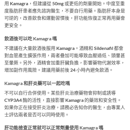
用 Kamagra，但建議從 50mg 或更低的劑量開始。中度至重
度脂肪肝患者應先諮詢醫生，不要自行用藥。脂肪肝本身是
可逆的，改善飲食和運動習慣後，肝功能恢復正常再用藥會
更安全。
飲酒後可以吃 Kamagra 嗎
不建議在大量飲酒後服用 Kamagra。酒精和 Sildenafil 都會
對血管產生擴張作用，兩者疊加可能導致血壓過低、頭暈甚
至暈厥。另外，酒精會加重肝臟負擔，影響藥物代謝效率，
增加副作用風險。建議用藥前後 24 小時內避免飲酒。
Kamagra 和肝炎藥可以一起吃嗎
不可以自行合併使用。某些肝炎治療藥物會抑制或誘導
CYP3A4 酶的活性，直接影響 Kamagra 的藥效和安全性。
如果你正在接受肝炎治療，請務必告知你的醫生，由專業人
士評估兩者是否可以同時使用。
肝功能檢查正常就可以正常劑量使用 Kamagra 嗎