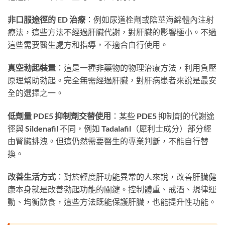
非口服途徑的 ED 治療
：例如尿道栓劑或陰莖海綿體內注射
療法，這些方法不經過肝臟代謝，對肝臟的影響極小。不過
這些需要醫生處方和指導，不適合自行使用。
真空勃起裝置
：這是一種非藥物的物理治療方法，利用負壓
原理幫助勃起。完全無需經過肝臟，對肝病患者來說是最安
全的選擇之一。
低劑量 PDE5 抑制劑交替使用
：某些 PDE5 抑制劑的代謝途
徑與 Sildenafil 不同，例如 Tadalafil（犀利士成分）部分經
由腎臟排洩。但這仍然需要醫生的專業判斷，不能自行替
換。
改善生活方式
：對於輕度肝功能異常的人來說，改善肝臟健
康本身就是改善勃起功能的關鍵。控制體重、戒酒、規律運
動、均衡飲食，這些方法既能保護肝臟，也能提升性功能。