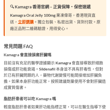
🔍 Kamagra 香港官網 – 正貨保障・保密速遞
Kamagra Oral Jelly 100mg 果凍偉哥，香港現貨直
送，
立即選購
。獨立包裝、私密出貨、貨到付款。原
廠正品附二維碼驗證，用得安心。
常見問題 FAQ
Kamagra 會直接損害肝臟嗎
目前沒有充足的醫學證據顯示 Kamagra 會直接導致肝細胞
損傷或肝功能衰竭。Sildenafil 本身並不具有肝毒性，但對
於已有肝臟問題的人，藥物代謝變慢可能間接增加肝臟負
擔。如果本身肝功能正常，按照建議劑量使用不會對肝臟造
成實質傷害。
脂肪肝患者可以吃 Kamagra 嗎
輕度脂肪肝患者如果肝功能指標正常，可以在醫生指導下使