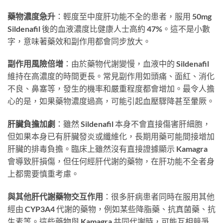
藥物濃度急升
：輕度至中度肝功能不全的患者，服用 50mg
Sildenafil 後的血液濃度比健康人士高約 47%。這不是小數
字，意味著藥效和副作用都會同步放大。
副作用風險倍增
：由於藥物代謝變慢，血液中的 Sildenafil
維持在高濃度的時間更長。常見副作用如頭痛、面紅、消化
不良、鼻塞等，發生的機率和嚴重程度都會增加。最令人擔
心的是，如果藥物濃度過高，可能引起血壓驟降甚至暈厥。
肝臟負擔加劇
：雖然 Sildenafil 本身不會直接傷害肝細胞，
但如果本身已有肝臟發炎或纖維化，長期用藥可能間接增加
肝臟的排毒負擔。臨床上雖然沒有直接證據顯示 Kamagra
會導致肝損傷，但任何經肝代謝的藥物，在肝功能不全者身
上都需要慎重考慮。
與其他肝代謝藥物交互作用
：很多肝病患者同時在服用其他
經由 CYP3A4 代謝的藥物，例如某些降脂藥、抗真菌藥、抗
生素等。這些藥物與 Kamagra 共同代謝時，可能互相競爭