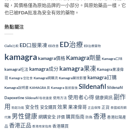
礙，其價格僅為原始品牌的一小部分。與原始藥品一樣，它
也已被FDA批准為安全有效的藥物。
熱點關注
ED治療
ED口服果凍
Cialis比較
ED改善
ED治療藥物
kamagra
Kamagra劑量
kamagra價格
Kamagra口味
kamagra果凍
kamagra成分
kamagra吃法
Kamagra果凍偉
kamagra訂購
哥
Kamagra網購流
Kamagra藥效影響
Kamagra 空肚食
Sildenafil
Sildenafil
Kamagra說明書
KAMAGRA 買
Kamagra 飯前飯後
副作
使用者心得
健康資訊
Dapoxetine
使用方法
Sildenafil 吸收速度
用
效果
安全性
果凍偉哥
安全購買
正貨
勃起功能
正品保障
泰國威而鋼
香港
男性健康
購買指南
網購安全
評價
香港壯陽產
防偽
代購
香港正品
香港購買
品
香港用家指南