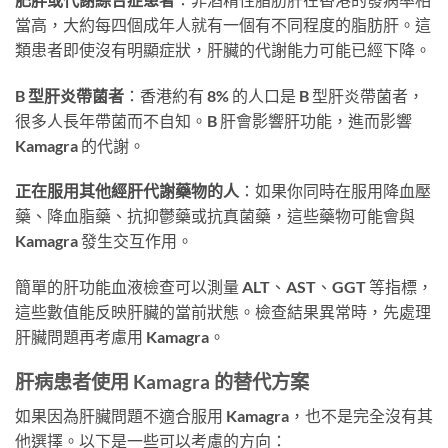
當高，大約每四個成年人就有一個有不同程度的脂肪肝。這
類患者即使沒有明顯症狀，肝臟的代謝能力可能已經下降。
B 型肝炎帶菌者
：香港約有 8% 的人口是 B 型肝炎帶菌者，
很多人長年帶菌而不自知。B 肝會影響肝功能，進而影響
Kamagra 的代謝。
正在服用其他經肝代謝藥物的人
：如果你同時在服用降血壓
藥、降血脂藥、抗抑鬱藥或抗真菌藥，這些藥物可能會與
Kamagra 發生交互作用。
簡單的肝功能血液檢查可以測量 ALT、AST、GGT 等指標，
這些數值能反映肝臟的當前狀態。檢查結果異常時，先處理
肝臟問題再考慮用 Kamagra。
肝病患者使用 Kamagra 的替代方案
如果因為肝臟問題不適合服用 Kamagra，也不是完全沒有其
他選擇。以下是一些可以考慮的方向：