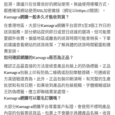
追溯，建議只在信譽良好的網站使用。無論使用哪種方式，
都應確保網站使用SSL加密連接（網址以https://開頭）。
Kamagra網購一般多久才能收到貨？
在香港地區，大部分Kamagra網購平台提供1至3個工作日的
送貨服務。部分網站提供即日或翌日送達的選項，但可能需
要額外收費。偏遠地區或離島的送貨時間可能會稍長。下單
前建議查看網站的送貨政策，了解具體的送貨時間範圍和運
費安排。
如何確認網購的Kamagra是否為正品？
確認正品最直接的方法是檢查產品包裝上的防偽標籤。正品
Kamagra包裝上印有防偽二維碼或刮刮樂驗證碼，可通過官
方渠道驗證真偽。此外，正品包裝印刷清晰，有完整的生產
批號和有效日期。如果收到產品的包裝粗糙、字體模糊或缺
乏防偽標籤，應立即聯絡賣家處理。
Kamagra網購可以匿名訂購嗎？
大部分Kamagra網購平台尊重客戶私隱，會使用不標明產品
內容的包裝寄送貨品，包裹上不會顯示具體產品名稱。收貨