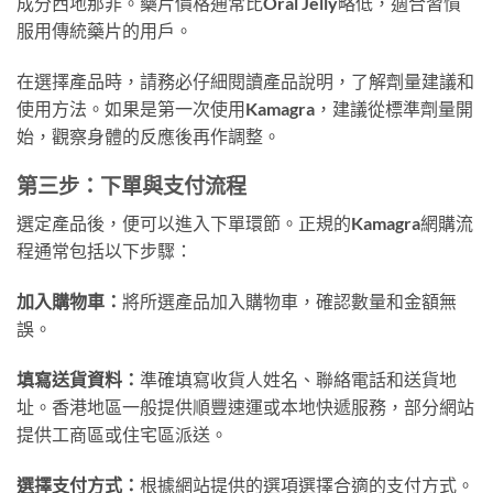
成分西地那非。藥片價格通常比Oral Jelly略低，適合習慣
服用傳統藥片的用戶。
在選擇產品時，請務必仔細閱讀產品說明，了解劑量建議和
使用方法。如果是第一次使用Kamagra，建議從標準劑量開
始，觀察身體的反應後再作調整。
第三步：下單與支付流程
選定產品後，便可以進入下單環節。正規的Kamagra網購流
程通常包括以下步驟：
加入購物車：
將所選產品加入購物車，確認數量和金額無
誤。
填寫送貨資料：
準確填寫收貨人姓名、聯絡電話和送貨地
址。香港地區一般提供順豐速運或本地快遞服務，部分網站
提供工商區或住宅區派送。
選擇支付方式：
根據網站提供的選項選擇合適的支付方式。