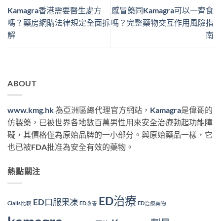
Kamagra香港需要醫生處方
感冒藥同Kamagra可以一齊食
嗎？藥房網購法律規定全面拆
嗎？完整藥物交互作用風險指
解
南
ABOUT
www.kmg.hk
為亞洲區總代理官方網站，
Kamagra
是偉哥的
仿製藥，已被世界各地數百萬男性用來安全治療勃起功能障
礙，其價格僅為原始品牌的一小部分。與原始藥品一樣，它
也已被FDA批准為安全有效的藥物。
熱點關注
ED治療
ED口服果凍
Cialis比較
ED改善
ED治療藥物