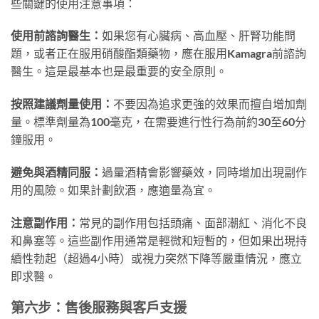
些關鍵的使用注意事項：
使用前諮詢醫生：
如果您有心臟病、高血壓、肝腎功能問
題，或者正在服用硝酸酯類藥物，應在服用Kamagra前諮詢
醫生。這是最基本也是最重要的安全原則。
按照建議劑量使用：
不要因為追求更強的效果而擅自增加劑
量。標準劑量為100毫克，在需要進行性行為前約30至60分
鐘服用。
避免與酒精同服：
過量酒精會影響藥效，同時增加出現副作
用的風險。如果計劃飲酒，應適量為宜。
注意副作用：
常見的副作用包括頭痛、面部潮紅、消化不良
和鼻塞等。這些副作用通常是輕微和短暫的，但如果出現持
續性勃起（超過4小時）或視力突然下降等嚴重情況，應立
即求醫。
第六步：售後服務與客戶支援