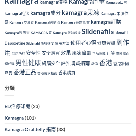
kamagra
Kamagra劑量
kamagra價格
Kamagra口味
kamagra果凍
kamagra成分
kamagra吃法
Kamagra果凍偉
kamagra訂購
哥
Kamagra網購流
Kamagra藥效影響
Kamagra 空肚食
Sildenafil
Sildenafil
Kamagra說明書
KAMAGRA 買
Kamagra 飯前飯後
副作
使用者心得
健康資訊
Dapoxetine
使用方法
Sildenafil 吸收速度
用
效果
安全性
果凍偉哥
安全購買
正貨
勃起功能
正品保障
泰國威而
香港
男性健康
購買指南
網購安全
評價
香港壯陽
防偽
鋼代購
香港正品
香港購買
產品
香港用家指南
分類
ED治療知識
(23)
Kamagra
(101)
Kamagra Oral Jelly 指南
(38)