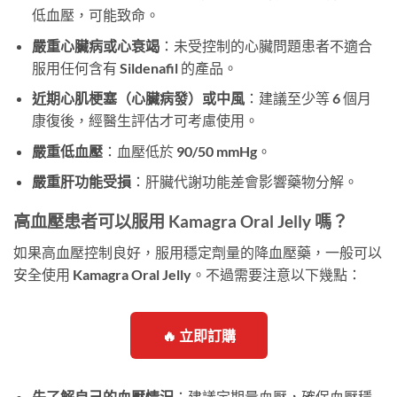
低血壓，可能致命。
嚴重心臟病或心衰竭
：未受控制的心臟問題患者不適合
服用任何含有 Sildenafil 的產品。
近期心肌梗塞（心臟病發）或中風
：建議至少等 6 個月
康復後，經醫生評估才可考慮使用。
嚴重低血壓
：血壓低於 90/50 mmHg。
嚴重肝功能受損
：肝臟代謝功能差會影響藥物分解。
高血壓患者可以服用 Kamagra Oral Jelly 嗎？
如果高血壓控制良好，服用穩定劑量的降血壓藥，一般可以
安全使用 Kamagra Oral Jelly。不過需要注意以下幾點：
🔥 立即訂購
先了解自己的血壓情況
：建議定期量血壓，確保血壓穩