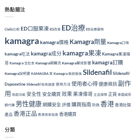
熱點關注
ED治療
ED口服果凍
Cialis比較
ED改善
ED治療藥物
kamagra
Kamagra劑量
kamagra價格
Kamagra口味
kamagra果凍
kamagra成分
kamagra吃法
Kamagra果凍偉
kamagra訂購
哥
Kamagra網購流
Kamagra藥效影響
Kamagra 空肚食
Sildenafil
Sildenafil
Kamagra說明書
KAMAGRA 買
Kamagra 飯前飯後
副作
使用者心得
健康資訊
Dapoxetine
使用方法
Sildenafil 吸收速度
用
效果
安全性
果凍偉哥
安全購買
正貨
勃起功能
正品保障
泰國威而
香港
男性健康
購買指南
網購安全
評價
香港壯陽
防偽
鋼代購
香港正品
香港購買
產品
香港用家指南
分類