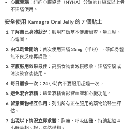
心臟衰竭
：紐約心臟協會（NYHA）分類第 II 級或以上者
不建議使用。
安全使用 Kamagra Oral Jelly 的 7 個貼士
了解自己身體狀況
：服用前做基本健康檢查，量血壓、
心電圖。
由低劑量開始
：首次使用建議 25mg（半包），確認身體
無不良反應再調整。
空腹服用效果最佳
：高脂食物會減慢吸收，建議空腹或
清淡飲食後使用。
每日最多一次
：24 小時內不要服用超過一次。
避免混合酒精
：過量酒精會影響血壓和心臟功能。
留意藥物相互作用
：列出所有正在服用的藥物給醫生評
估。
出現以下情況立即求醫
：胸痛、呼吸困難、持續超過 4
小時勃起、視力突然模糊。