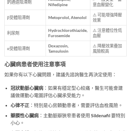
鈣通道阻滯劑
Nifedipine
意血壓變化
⚠️ 可能增強降壓
β受體阻滯劑
Metoprolol, Atenolol
效果
Hydrochlorothiazide,
⚠️ 注意體位性低
利尿劑
Furosemide
血壓
Doxazosin,
⚠️ 降壓效果疊加
α受體阻滯劑
Tamsulosin
風險較高
心臟病患者使用注意事項
如果你有以下心臟問題，建議先諮詢醫生再決定使用：
冠狀動脈心臟病
：如果有穩定型心絞痛，醫生可能會建
議做運動心電圖評估心臟承受能力。
心律不正
：特別是心房顫動患者，需要評估血栓風險。
瓣膜性心臟病
：主動脈瓣狹窄患者使用 Sildenafil 要特別
小心。