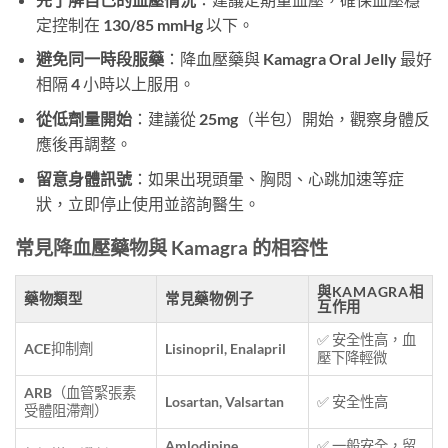
定控制在 130/85 mmHg 以下。
避免同一時段服藥
：降血壓藥與 Kamagra Oral Jelly 最好
相隔 4 小時以上服用。
從低劑量開始
：建議從 25mg（半包）開始，觀察身體反
應後再調整。
留意身體訊號
：如果出現頭暈、胸悶、心跳加速等症
狀，立即停止使用並諮詢醫生。
常見降血壓藥物與 Kamagra 的相容性
與KAMAGRA相
藥物類型
常見藥物例子
互作用
✅ 安全性高，血
ACE抑制劑
Lisinopril, Enalapril
壓下降輕微
ARB（血管緊張素
Losartan, Valsartan
✅ 安全性高
受體阻滯劑）
Amlodipine,
✅ 一般安全，留