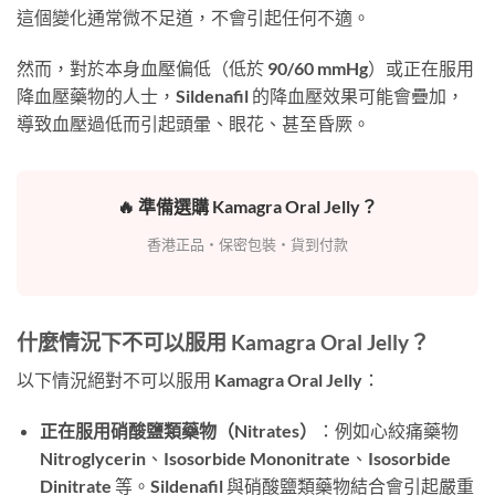
這個變化通常微不足道，不會引起任何不適。
然而，對於本身血壓偏低（低於 90/60 mmHg）或正在服用
降血壓藥物的人士，Sildenafil 的降血壓效果可能會疊加，
導致血壓過低而引起頭暈、眼花、甚至昏厥。
🔥 準備選購 Kamagra Oral Jelly？
香港正品・保密包裝・貨到付款
什麼情況下不可以服用 Kamagra Oral Jelly？
以下情況絕對不可以服用 Kamagra Oral Jelly：
正在服用硝酸鹽類藥物（Nitrates）
：例如心絞痛藥物
Nitroglycerin、Isosorbide Mononitrate、Isosorbide
Dinitrate 等。Sildenafil 與硝酸鹽類藥物結合會引起嚴重