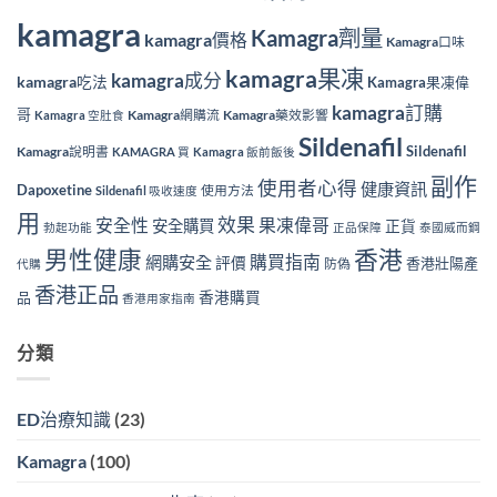
kamagra
Kamagra劑量
kamagra價格
Kamagra口味
kamagra果凍
kamagra成分
kamagra吃法
Kamagra果凍偉
kamagra訂購
哥
Kamagra網購流
Kamagra藥效影響
Kamagra 空肚食
Sildenafil
Sildenafil
Kamagra說明書
KAMAGRA 買
Kamagra 飯前飯後
副作
使用者心得
健康資訊
Dapoxetine
使用方法
Sildenafil 吸收速度
用
效果
安全性
果凍偉哥
安全購買
正貨
勃起功能
正品保障
泰國威而鋼
香港
男性健康
購買指南
網購安全
評價
香港壯陽產
防偽
代購
香港正品
香港購買
品
香港用家指南
分類
ED治療知識
(23)
Kamagra
(100)