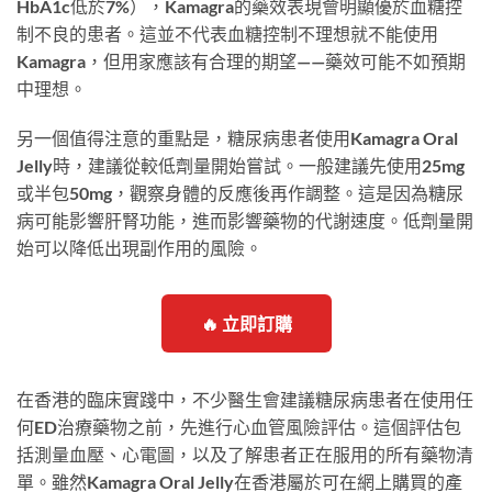
HbA1c低於7%），Kamagra的藥效表現會明顯優於血糖控
制不良的患者。這並不代表血糖控制不理想就不能使用
Kamagra，但用家應該有合理的期望——藥效可能不如預期
中理想。
另一個值得注意的重點是，糖尿病患者使用Kamagra Oral
Jelly時，建議從較低劑量開始嘗試。一般建議先使用25mg
或半包50mg，觀察身體的反應後再作調整。這是因為糖尿
病可能影響肝腎功能，進而影響藥物的代謝速度。低劑量開
始可以降低出現副作用的風險。
🔥 立即訂購
在香港的臨床實踐中，不少醫生會建議糖尿病患者在使用任
何ED治療藥物之前，先進行心血管風險評估。這個評估包
括測量血壓、心電圖，以及了解患者正在服用的所有藥物清
單。雖然Kamagra Oral Jelly在香港屬於可在網上購買的產