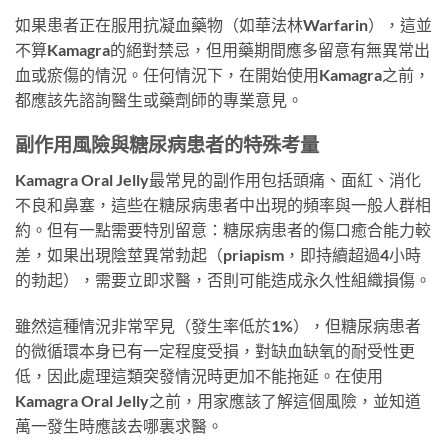
如果患者正在服用抗凝血藥物（如華法林Warfarin），這並
不算Kamagra的絕對禁忌，但用藥期間應多留意有無異常出
血或瘀傷的情況。任何情況下，在開始使用Kamagra之前，
都應該先諮詢醫生或藥劑師的專業意見。
副作用風險與糖尿病患者的特殊考量
Kamagra Oral Jelly最常見的副作用包括頭痛、面紅、消化
不良和鼻塞，這些在糖尿病患者中出現的頻率與一般人群相
約。但有一點需要特別留意：糖尿病患者的傷口癒合能力較
差，如果出現陰莖異常勃起（priapism，即持續超過4小時
的勃起），需要立即求醫，否則可能造成永久性組織損傷。
雖然這種情況非常罕見（發生率低於1%），但糖尿病患者
的微循環本身已有一定程度受損，對缺血缺氧的耐受性更
低，因此處理這類突發情況時更加不能拖延。在使用
Kamagra Oral Jelly之前，用家應該了解這個風險，並知道
萬一發生時應該去哪裏求醫。