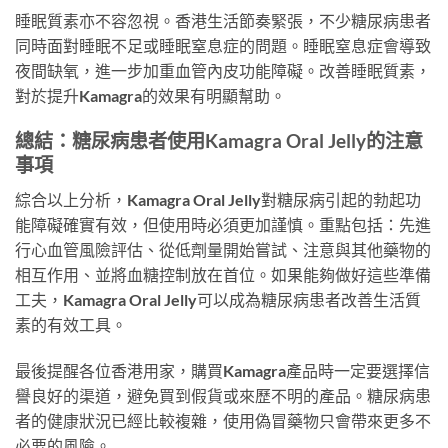
睡眠質素亦不容忽視。香港生活節奏緊張，不少糖尿病患者
同時面對睡眠不足或睡眠窒息症的問題。睡眠窒息症會導致
夜間缺氧，進一步加重血管內皮功能障礙。改善睡眠質素，
對於提升Kamagra的效果有明顯幫助。
總結：糖尿病患者使用Kamagra Oral Jelly的注意
事項
綜合以上分析，Kamagra Oral Jelly對糖尿病引起的勃起功
能障礙確實有效，但使用時必須更加謹慎。重點包括：先進
行心血管風險評估、從低劑量開始嘗試、注意與其他藥物的
相互作用、並將血糖控制放在首位。如果能夠做好這些準備
工夫，Kamagra Oral Jelly可以成為糖尿病患者改善生活質
素的有效工具。
最後提醒各位香港用家，購買Kamagra產品時一定要選擇信
譽良好的渠道，避免買到假貨或來歷不明的產品。糖尿病患
者的健康狀況已經比較複雜，使用偽冒藥物只會帶來更多不
必要的風險。