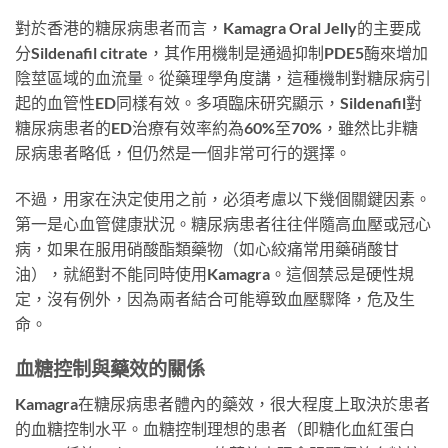
對於香港的糖尿病患者而言，Kamagra Oral Jelly的主要成
分Sildenafil citrate，其作用機制是通過抑制PDE5酶來增加
陰莖區域的血流量。從藥理學角度講，這種機制對糖尿病引
起的血管性ED同樣有效。多項臨床研究顯示，Sildenafil對
糖尿病患者的ED治療有效率約為60%至70%，雖然比非糖
尿病患者略低，但仍然是一個非常可行的選擇。
不過，用家在決定使用之前，必須考慮以下幾個關鍵因素。
第一是心血管健康狀況。糖尿病患者往往伴隨高血壓或冠心
病，如果在服用硝酸酯類藥物（如心絞痛常用藥硝酸甘
油），就絕對不能同時使用Kamagra。這個禁忌是硬性規
定，沒有例外，因為兩者結合可能導致血壓驟降，危及生
命。
血糖控制與藥效的關係
Kamagra在糖尿病患者體內的藥效，很大程度上取決於患者
的血糖控制水平。血糖控制理想的患者（即糖化血紅蛋白