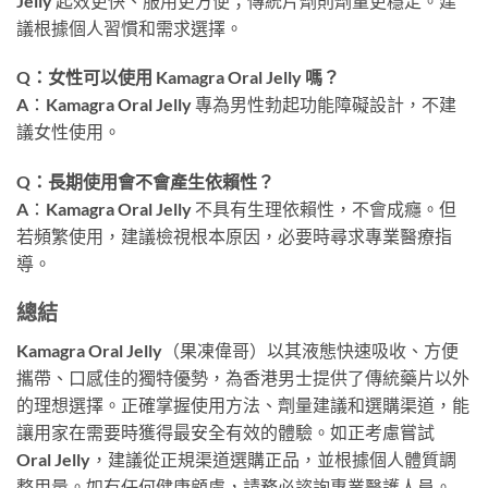
Jelly 起效更快、服用更方便；傳統片劑則劑量更穩定。建
議根據個人習慣和需求選擇。
Q：女性可以使用 Kamagra Oral Jelly 嗎？
A：Kamagra Oral Jelly 專為男性勃起功能障礙設計，不建
議女性使用。
Q：長期使用會不會產生依賴性？
A：Kamagra Oral Jelly 不具有生理依賴性，不會成癮。但
若頻繁使用，建議檢視根本原因，必要時尋求專業醫療指
導。
總結
Kamagra Oral Jelly（果凍偉哥）以其液態快速吸收、方便
攜帶、口感佳的獨特優勢，為香港男士提供了傳統藥片以外
的理想選擇。正確掌握使用方法、劑量建議和選購渠道，能
讓用家在需要時獲得最安全有效的體驗。如正考慮嘗試
Oral Jelly，建議從正規渠道選購正品，並根據個人體質調
整用量。如有任何健康顧慮，請務必諮詢專業醫護人員。