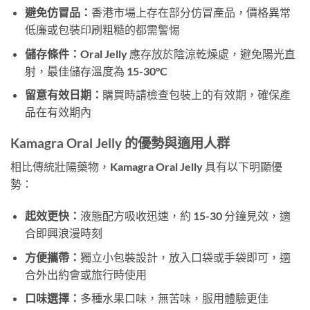
避免仿冒品：
香港市場上存在部分仿冒產品，價格異常
低廉或包裝印刷粗糙的都需警惕
儲存條件：
Oral Jelly 應存放於陰涼乾燥處，避免陽光直
射，最佳儲存溫度為 15-30°C
留意有效日期：
購買時請檢查包裝上的有效期，確保產
品在有效期內
Kamagra Oral Jelly 的優勢與適用人群
相比傳統壯陽藥物，Kamagra Oral Jelly 具有以下明顯優
勢：
起效更快：
液態配方吸收迅速，約 15-30 分鐘見效，適
合即興浪漫時刻
方便攜帶：
獨立小包裝設計，放入口袋或手袋即可，適
合外出約會或旅行時使用
口味選擇：
多種水果口味，無苦味，服用體驗更佳