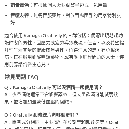
劑量靈活：
可根據個人需要調整半包或一包用量
吞嚥友善：
無需吞服藥片，對於吞嚥困難的用家特別友
好
適合使用 Kamagra Oral Jelly 的人群包括：偶爾出現勃起功
能障礙的男性、因壓力或疲勞導致表現不佳者、以及希望提
升性生活質量的健康成年男性。值得注意的是，有心臟疾
病、正在服用硝酸鹽類藥物、或有嚴重肝腎問題的人士，使
用前應諮詢醫生意見。
常見問題 FAQ
Q：Kamagra Oral Jelly 可以與酒精一起使用嗎？
A：少量酒精通常不會影響藥效，但大量飲酒可能減弱效
果，並增加頭暈或低血壓的風險。
Q：Oral Jelly 和傳統片劑哪個更好？
A：兩者成分相同，主要區別在於劑型和起效速度。Oral