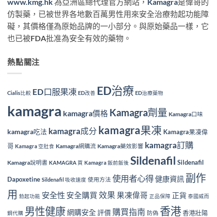
www.kmg.hk
為亞洲區總代理官方網站，
Kamagra
是偉哥的
仿製藥，已被世界各地數百萬男性用來安全治療勃起功能障
礙，其價格僅為原始品牌的一小部分。與原始藥品一樣，它
也已被FDA批准為安全有效的藥物。
熱點關注
ED治療
ED口服果凍
Cialis比較
ED改善
ED治療藥物
kamagra
Kamagra劑量
kamagra價格
Kamagra口味
kamagra果凍
kamagra成分
kamagra吃法
Kamagra果凍偉
kamagra訂購
哥
Kamagra網購流
Kamagra藥效影響
Kamagra 空肚食
Sildenafil
Sildenafil
Kamagra說明書
KAMAGRA 買
Kamagra 飯前飯後
副作
使用者心得
健康資訊
Dapoxetine
使用方法
Sildenafil 吸收速度
用
效果
安全性
安全購買
果凍偉哥
正貨
勃起功能
正品保障
泰國威而
香港
男性健康
購買指南
網購安全
評價
香港壯陽
防偽
鋼代購