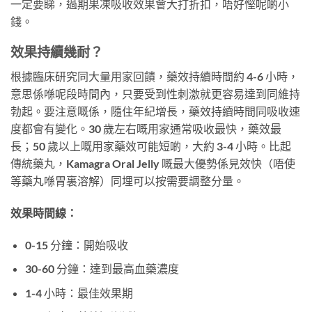
一定要睇，過期果凍吸收效果會大打折扣，唔好慳呢啲小
錢。
效果持續幾耐？
根據臨床研究同大量用家回饋，藥效持續時間約 4-6 小時，
意思係喺呢段時間內，只要受到性刺激就更容易達到同維持
勃起。要注意嘅係，隨住年紀增長，藥效持續時間同吸收速
度都會有變化。30 歲左右嘅用家通常吸收最快，藥效最
長；50 歲以上嘅用家藥效可能短啲，大約 3-4 小時。比起
傳統藥丸，Kamagra Oral Jelly 嘅最大優勢係見效快（唔使
等藥丸喺胃裏溶解）同埋可以按需要調整分量。
效果時間線：
0-15 分鐘：開始吸收
30-60 分鐘：達到最高血藥濃度
1-4 小時：最佳效果期