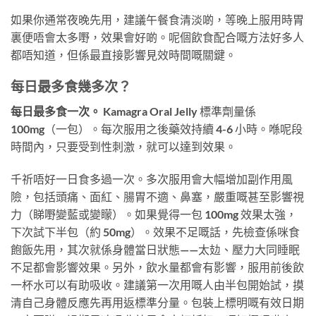
如果你通常夜晚先用，建議午餐食清淡啲，等晚上服用時胃
裏便唔會太多嘢，效果會好啲。呢個飲食配合嘅方法好多人
都唔知道，但係最直接影響見效時間嘅關鍵。
每日最多食幾多次？
每日最多食一次。
Kamagra Oral Jelly 標準劑量係
100mg（一包）。每次服用之後藥效持續 4-6 小時。喺呢段
時間內，只要受到性刺激，就可以達到效果。
千祈唔好一日食多過一次。多次服用會大幅增加副作用風
險，包括頭痛、面紅、腸胃不適、鼻塞，嚴重嘅甚至影響視
力（睇嘢變藍或變矇）。如果覺得一包 100mg 效果太強，
下次試下半包（約 50mg）。效果不足嘅話，先檢查係咪食
飽飯先用，其次就係身體當日狀態——太攰、壓力大同睡眠
不足都會影響效果。另外，飲水量都會有影響，服用前後飲
一杯水可以有助吸收。建議第一次用嘅人由半包開始試，摸
清自己身體反應先再用返標準分量。包裝上標明嘅有效日期