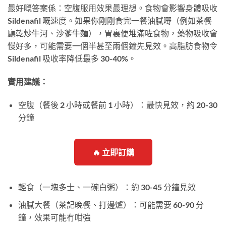
最好嘅答案係：空腹服用效果最理想。食物會影響身體吸收
Sildenafil 嘅速度。如果你剛剛食完一餐油膩嘢（例如茶餐
廳乾炒牛河、沙爹牛麵），胃裏便堆滿咗食物，藥物吸收會
慢好多，可能需要一個半甚至兩個鐘先見效。高脂肪食物令
Sildenafil 吸收率降低最多 30-40%。
實用建議：
空腹（餐後 2 小時或餐前 1 小時）：最快見效，約 20-30
分鐘
🔥 立即訂購
輕食（一塊多士、一碗白粥）：約 30-45 分鐘見效
油膩大餐（茶記晚餐、打邊爐）：可能需要 60-90 分
鐘，效果可能冇咁強