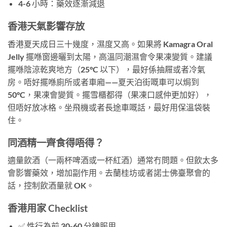
4-6 小時：藥效逐漸減退
香港天氣影響存放
香港夏天成日三十幾度，濕度又高。如果將 Kamagra Oral
Jelly 擺喺窗邊曬到太陽，高溫同潮濕會令果凍變質。建議
擺喺陰涼乾爽地方（25°C 以下），最好係抽屜或者冷氣
房。唔好擺喺廁所或者車廂——夏天泊街嘅車可以焗到
50°C，果凍會變質。擺雪櫃都得（果凍口感仲更加好），
但唔好放冰格。坐飛機或者長途車嘅話，最好用保溫袋裝
住。
同酒精一齊食得唔得？
適量飲酒（一兩杯啤酒或一杯紅酒）通常冇問題。但飲太多
會影響藥效，增加副作用。去蘭桂坊或者諾士佛臺聚會的
話，控制飲酒量就 OK。
香港用家 Checklist
✅ 性行為前 30-60 分鐘服用