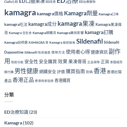
ED治療
ED口服果凍
Cialis比較
ED改善
ED治療藥物
kamagra
Kamagra劑量
kamagra價格
Kamagra口味
kamagra果凍
kamagra成分
kamagra吃法
Kamagra果凍偉
kamagra訂購
哥
Kamagra網購流
Kamagra藥效影響
Kamagra 空肚食
Sildenafil
Sildenafil
Kamagra說明書
KAMAGRA 買
Kamagra 飯前飯後
副作
使用者心得
健康資訊
Dapoxetine
使用方法
Sildenafil 吸收速度
用
效果
安全性
安全購買
果凍偉哥
正貨
勃起功能
正品保障
泰國威而
香港
男性健康
購買指南
網購安全
評價
香港壯陽
防偽
鋼代購
香港正品
香港購買
產品
香港用家指南
分類
ED治療知識
(23)
Kamagra
(102)