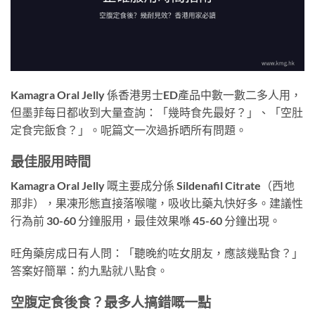
Kamagra Oral Jelly 係香港男士ED產品中數一數二多人用，
但墨菲每日都收到大量查詢：「幾時食先最好？」、「空肚
定食完飯食？」。呢篇文一次過拆晒所有問題。
最佳服用時間
Kamagra Oral Jelly 嘅主要成分係 Sildenafil Citrate（西地
那非），果凍形態直接落喉嚨，吸收比藥丸快好多。建議性
行為前 30-60 分鐘服用，最佳效果喺 45-60 分鐘出現。
旺角藥房成日有人問：「聽晚約咗女朋友，應該幾點食？」
答案好簡單：約九點就八點食。
空腹定食後食？最多人搞錯嘅一點