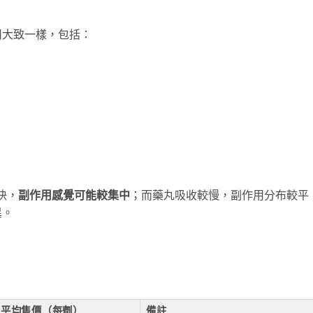
用大致一樣，包括：
更快，
副作用感覺可能較集中
；而藥丸吸收較慢，副作用分布較平
異。
平均售價（每劑）
備註