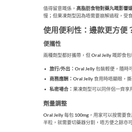
值得留意嘅係，
高脂肪食物對藥丸嘅影響
慢；但果凍劑型因為唔需要崩解過程，受
使用便利性：邊款更方便
便攜性
兩種劑型都好攜帶，但 Oral Jelly 
旅行/外出：
Oral Jelly 包裝輕便
商務應酬：
Oral Jelly 食用時唔顯
私密場合：
果凍劑型可以同伴侶一齊享
劑量調整
Oral Jelly 每包 100mg，用家可
半粒，就需要切藥器分割，唔方便之餘亦