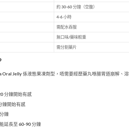
約 30-60 分鐘（空腹）
4-6 小時
需配水吞服
無口味/藥味較重
需分割藥片
？
 Oral Jelly 係液態果凍劑型，唔需要經歷藥丸喺腸胃道崩解、
。
-20 分鐘開始有感
5 分鐘開始有感
0 分鐘
能延長至 60-90 分鐘