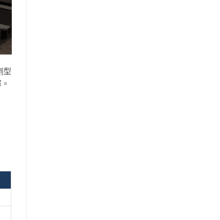
喺劑型
擇。