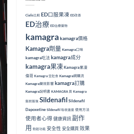
ED口服果凍
Cialis比較
ED改善
ED治療
ED治療藥物
kamagra
kamagra價格
Kamagra劑量
Kamagra口味
kamagra成分
kamagra吃法
kamagra果凍
Kamagra果凍
偉哥
Kamagra網購流
Kamagra 空肚食
kamagra訂購
Kamagra藥效影響
Kamagra說明書
KAMAGRA 買
Kamagra
Sildenafil
Sildenafil
飯前飯後
Dapoxetine
使用方法
Sildenafil 吸收速度
副作
使用者心得
健康資訊
用
效果
安全性
安全購買
勃起功能