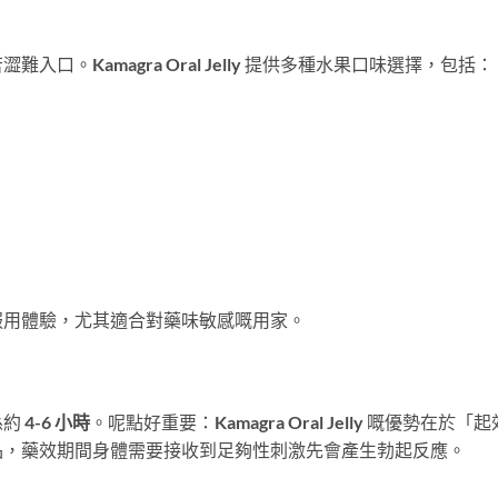
。Kamagra Oral Jelly 提供多種水果口味選擇，包括：
服用體驗，尤其適合對藥味敏感嘅用家。
係約
4-6 小時
。呢點好重要：Kamagra Oral Jelly 嘅優勢在於「起
品，藥效期間身體需要接收到足夠性刺激先會產生勃起反應。