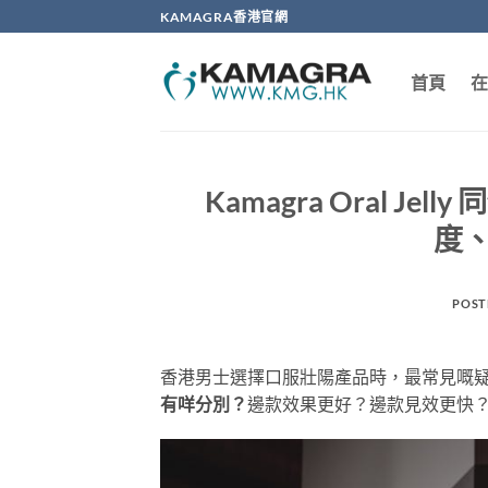
Skip
KAMAGRA香港官網
to
content
首頁
在
Kamagra Oral 
度
POST
香港男士選擇口服壯陽產品時，最常見嘅
有咩分別？
邊款效果更好？邊款見效更快