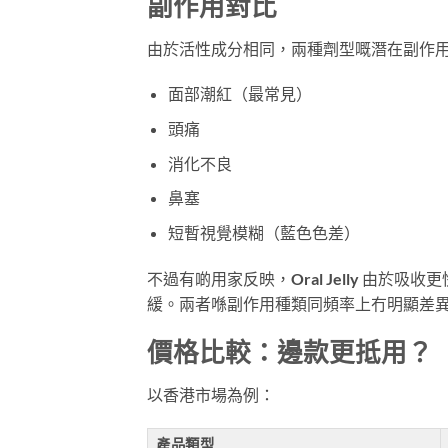
副作用對比
由於活性成分相同，兩種劑型嘅潛在副作
面部潮紅（最常見）
頭痛
消化不良
鼻塞
短暫視覺模糊（藍色色差）
不過有啲用家反映，Oral Jelly 由於吸收
緩。兩者喺副作用種類同頻率上冇明顯差
價格比較：邊款更抵用？
以香港市場為例：
產品類型