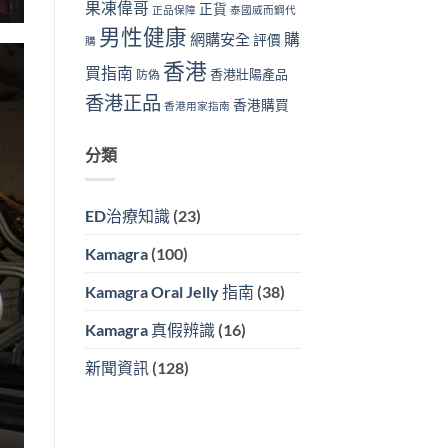
果凍偉哥
正貨
正品保障
泰國威而鋼代
男性健康
購
網購安全
評價
購
香港
買指南
香港壯陽產品
防偽
香港正品
香港購買
香港用家指南
分類
ED治療知識
(23)
Kamagra
(100)
Kamagra Oral Jelly 指南
(38)
Kamagra 真假辨識
(16)
新聞資訊
(128)