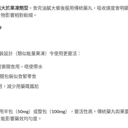
遠大於果凍劑型
。食完油膩大餐後服用傳統藥丸，吸收速度會明
食物影響相對較細。
？
嘅即食包裝設計（類似能量果凍）令使用更靈活：
，隨時可撕開食用，唔使帶水
眼，撕開包裝似食緊零食
用，減少用藥嘅尷尬
以按需要食用半包（50mg）或整包（100mg），靈活性高。傳統藥丸如果
可能影響藥效均勻度。