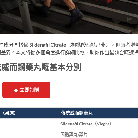
嘅活性成分同樣係 Sildenafil Citrate（枸櫞酸西地那非），但兩者
顯差異。本文將從多個角度進行詳細比較，助你作出最適合嘅選
y 同傳統威而鋼藥丸嘅基本分別
🔥 立即訂購
LY（果凍）
傳統威而鋼藥丸
Sildenafil Citrate（Viagra）
固體藥丸/藥片