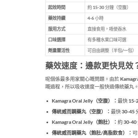
起效時間
約 15-30 分鐘（空腹）
藥效持續
4-6 小時
服用方式
直接食用，唔使吞水
口味選擇
有多種水果口味可選
劑量靈活性
可自由調整（半包/一包）
藥效速度：邊款更快見效
呢個係最多用家關心嘅問題。由於 Kamagra
嘅過程，所以吸收速度一般快過傳統藥丸
Kamagra Oral Jelly（空腹）：
最快 15
傳統威而鋼藥丸（空腹）：
最快 30-4
Kamagra Oral Jelly（飽肚）：
約 30-4
傳統威而鋼藥丸（飽肚/高脂飲食）：
可