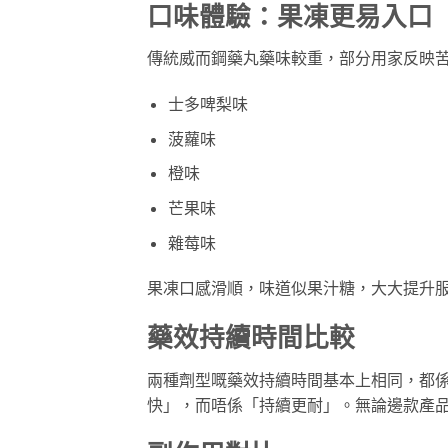
口味體驗：果凍更易入口
傳統威而鋼藥丸藥味較重，部分用家反映苦澀難入口
士多啤梨味
菠蘿味
橙味
芒果味
雜莓味
果凍口感滑順，味道似果汁糖，大大提升
藥效持續時間比較
兩種劑型嘅藥效持續時間基本上相同，都
快」，而唔係「持續更耐」。無論邊款產