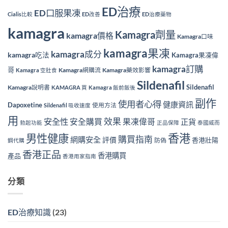
ED治療
ED口服果凍
Cialis比較
ED改善
ED治療藥物
kamagra
Kamagra劑量
kamagra價格
Kamagra口味
kamagra果凍
kamagra成分
kamagra吃法
Kamagra果凍偉
kamagra訂購
哥
Kamagra網購流
Kamagra藥效影響
Kamagra 空肚食
Sildenafil
Sildenafil
Kamagra說明書
KAMAGRA 買
Kamagra 飯前飯後
副作
使用者心得
健康資訊
Dapoxetine
使用方法
Sildenafil 吸收速度
用
效果
安全性
安全購買
果凍偉哥
正貨
勃起功能
正品保障
泰國威而
香港
男性健康
購買指南
網購安全
評價
香港壯陽
防偽
鋼代購
香港正品
香港購買
產品
香港用家指南
分類
ED治療知識
(23)