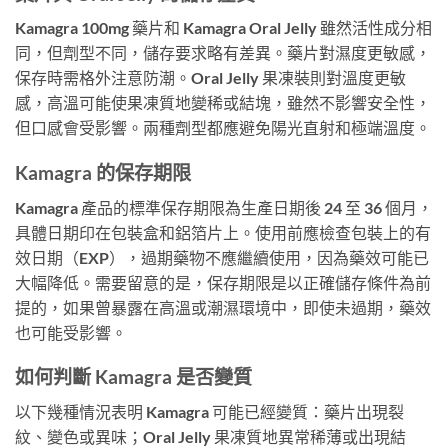
Kamagra 100mg 藥片和 Kamagra Oral Jelly 雖然活性成分相
同，但劑型不同，儲存要求略有差異。藥片對濕度更敏感，
保存時需格外注意防潮。Oral Jelly 果凍裝則對溫度更敏
感，高溫可能使果凍質地變稀或結塊，雖然不影響安全性，
但口感會受影響。兩種劑型都應避免陽光直射和極端溫度。
Kamagra 的保存期限
Kamagra 產品的標準保存期限為生產日期後 24 至 36 個月，
具體日期印在包裝盒和鋁箔片上。使用前應檢查包裝上的有
效日期（EXP），過期藥物不應繼續使用，因為藥效可能已
大幅降低。需要留意的是，保存期限是以正確儲存條件為前
提的，如果曾暴露在高溫或潮濕環境中，即使未過期，藥效
也可能受影響。
如何判斷 Kamagra 是否變質
以下幾種情況表明 Kamagra 可能已經變質：藥片出現裂
紋、變色或異味；Oral Jelly 果凍質地異常稀薄或出現結