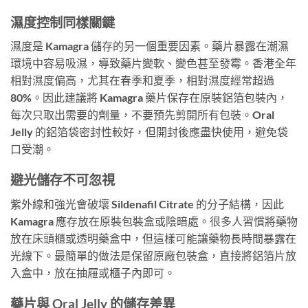
濕度控制同樣關鍵
濕度是 Kamagra 儲存的另一個重要因素。藥片暴露在潮濕
環境中容易吸濕，導致藥片變軟、變色甚至發霉。香港全年
相對濕度偏高，尤其在春季和夏季，相對濕度經常超過
80%。因此建議將 Kamagra 藥片保存在原裝鋁箔包裝內，
每次只取出需要的劑量，不要預先剪開所有包裝。Oral
Jelly 的鋁箔袋密封性較好，但開封後應盡快使用，避免袋
口受潮。
避光儲存不可忽視
紫外線和強光會破壞 Sildenafil Citrate 的分子結構，因此
Kamagra 應存放在原裝包裝盒或陰暗處。很多人習慣將藥物
放在床頭櫃或透明藥盒中，但這樣可能讓藥物長時間暴露在
光線下。最簡單的做法是保留原廠包裝盒，直接將鋁箔片放
入盒中，放在抽屜或櫃子內即可。
藥片與 Oral Jelly 的儲存差異