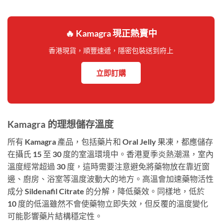
🔥 Kamagra 現正熱賣中
香港現貨，順豐速遞，隱密包裝送到府上
立即訂購
Kamagra 的理想儲存溫度
所有 Kamagra 產品，包括藥片和 Oral Jelly 果凍，都應儲存
在攝氏 15 至 30 度的室溫環境中。香港夏季炎熱潮濕，室內
溫度經常超過 30 度，這時需要注意避免將藥物放在靠近窗
邊、廚房、浴室等溫度波動大的地方。高溫會加速藥物活性
成分 Sildenafil Citrate 的分解，降低藥效。同樣地，低於
10 度的低溫雖然不會使藥物立即失效，但反覆的溫度變化
可能影響藥片結構穩定性。