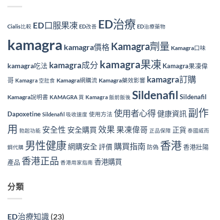
ED治療
ED口服果凍
Cialis比較
ED改善
ED治療藥物
kamagra
Kamagra劑量
kamagra價格
Kamagra口味
kamagra果凍
kamagra成分
kamagra吃法
Kamagra果凍偉
kamagra訂購
哥
Kamagra網購流
Kamagra藥效影響
Kamagra 空肚食
Sildenafil
Sildenafil
Kamagra說明書
KAMAGRA 買
Kamagra 飯前飯後
副作
使用者心得
健康資訊
Dapoxetine
使用方法
Sildenafil 吸收速度
用
效果
安全性
果凍偉哥
安全購買
正貨
勃起功能
正品保障
泰國威而
香港
男性健康
購買指南
網購安全
評價
香港壯陽
防偽
鋼代購
香港正品
香港購買
產品
香港用家指南
分類
ED治療知識
(23)