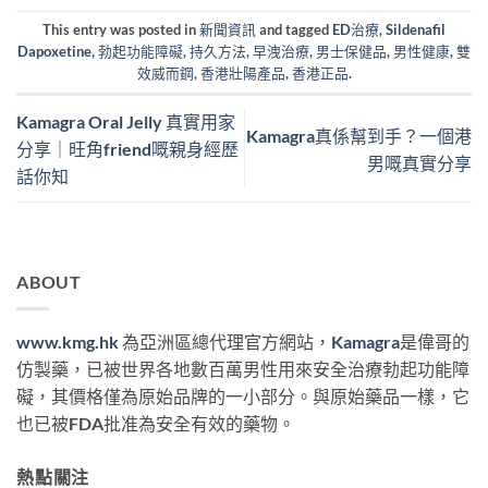
This entry was posted in
新聞資訊
and tagged
ED治療
,
Sildenafil
Dapoxetine
,
勃起功能障礙
,
持久方法
,
早洩治療
,
男士保健品
,
男性健康
,
雙
效威而鋼
,
香港壯陽產品
,
香港正品
.
Kamagra Oral Jelly 真實用家
Kamagra真係幫到手？一個港
分享｜旺角friend嘅親身經歷
男嘅真實分享
話你知
ABOUT
www.kmg.hk
為亞洲區總代理官方網站，
Kamagra
是偉哥的
仿製藥，已被世界各地數百萬男性用來安全治療勃起功能障
礙，其價格僅為原始品牌的一小部分。與原始藥品一樣，它
也已被FDA批准為安全有效的藥物。
熱點關注