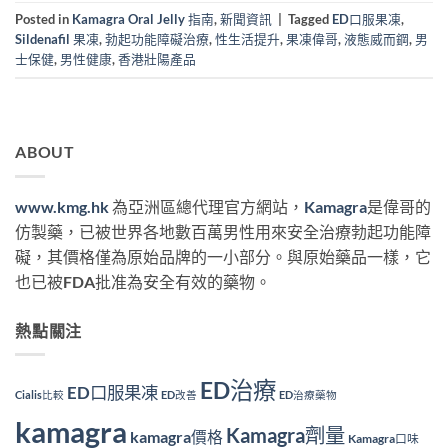
Posted in
Kamagra Oral Jelly 指南
,
新聞資訊
|
Tagged
ED口服果凍
,
Sildenafil 果凍
,
勃起功能障礙治療
,
性生活提升
,
果凍偉哥
,
液態威而鋼
,
男
士保健
,
男性健康
,
香港壯陽產品
ABOUT
www.kmg.hk
為亞洲區總代理官方網站，
Kamagra
是偉哥的
仿製藥，已被世界各地數百萬男性用來安全治療勃起功能障
礙，其價格僅為原始品牌的一小部分。與原始藥品一樣，它
也已被FDA批准為安全有效的藥物。
熱點關注
ED治療
ED口服果凍
Cialis比較
ED改善
ED治療藥物
kamagra
Kamagra劑量
kamagra價格
Kamagra口味