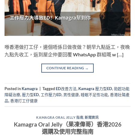
喺香港做打工仔，邊個唔係日做夜做？朝早九點返工，夜晚
九點先收工，返到屋企仲要回覆 WhatsApp 群組嘅 w […]
CONTINUE READING
→
Posted in
Kamagra
|
Tagged
ED改善方法
,
Kamagra 壓力型ED
,
勃起功能
障礙治療
,
壓力型ED
,
工作壓力ED
,
男性健康
,
睡眠不足性功能
,
香港壯陽產
品
,
香港打工仔健康
KAMAGRA ORAL JELLY 指南
,
新聞資訊
Kamagra Oral Jelly（果凍偉哥）香港2026
選購及使用完整指南