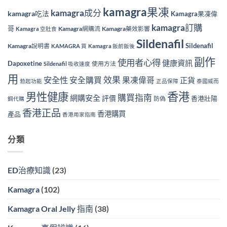
kamagra果凍
kamagra成分
kamagra吃法
Kamagra果凍偉
kamagra訂購
哥
Kamagra網購流
Kamagra藥效影響
Kamagra 空肚食
Sildenafil
Sildenafil
Kamagra說明書
KAMAGRA 買
Kamagra 飯前飯後
副作
使用者心得
健康資訊
Dapoxetine
使用方法
Sildenafil 吸收速度
用
效果
安全性
安全購買
果凍偉哥
正貨
勃起功能
正品保障
泰國威而
香港
男性健康
購買指南
網購安全
評價
香港壯陽
防偽
鋼代購
香港正品
香港購買
產品
香港用家指南
分類
ED治療知識
(23)
Kamagra
(102)
Kamagra Oral Jelly 指南
(38)