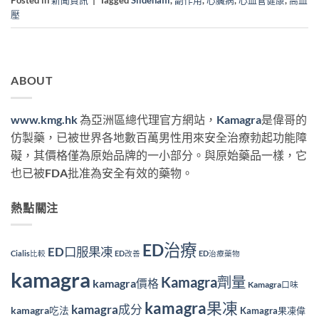
Posted in
新聞資訊
|
Tagged
Sildenafil
,
副作用
,
心臟病
,
心血管健康
,
高血
壓
ABOUT
www.kmg.hk
為亞洲區總代理官方網站，
Kamagra
是偉哥的
仿製藥，已被世界各地數百萬男性用來安全治療勃起功能障
礙，其價格僅為原始品牌的一小部分。與原始藥品一樣，它
也已被FDA批准為安全有效的藥物。
熱點關注
ED治療
ED口服果凍
Cialis比較
ED改善
ED治療藥物
kamagra
Kamagra劑量
kamagra價格
Kamagra口味
kamagra果凍
kamagra成分
kamagra吃法
Kamagra果凍偉