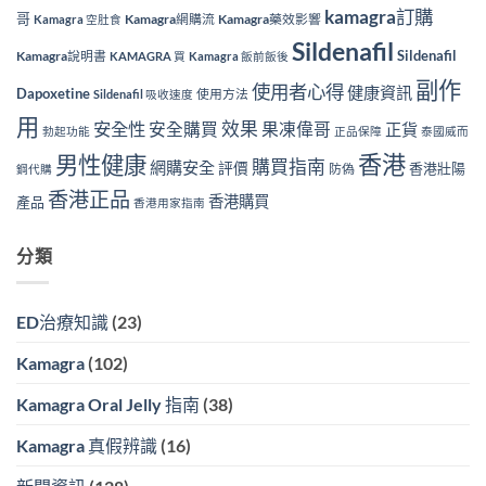
kamagra訂購
哥
Kamagra網購流
Kamagra藥效影響
Kamagra 空肚食
Sildenafil
Sildenafil
Kamagra說明書
KAMAGRA 買
Kamagra 飯前飯後
副作
使用者心得
健康資訊
Dapoxetine
使用方法
Sildenafil 吸收速度
用
效果
安全性
安全購買
果凍偉哥
正貨
勃起功能
正品保障
泰國威而
香港
男性健康
購買指南
網購安全
評價
香港壯陽
防偽
鋼代購
香港正品
香港購買
產品
香港用家指南
分類
ED治療知識
(23)
Kamagra
(102)
Kamagra Oral Jelly 指南
(38)
Kamagra 真假辨識
(16)