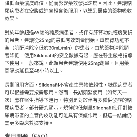
降低血藥濃度峰值，從而影響藥效發揮速度。因此，建議糖
尿病患者在空腹或進食輕食後服用，以達到最佳的藥物吸收
效果。
對於年齡超過65歲的糖尿病患者，或伴有肝腎功能輕度受損
的患者，建議從25mg的最低有效劑量開始。重度腎功能不
全（肌酐清除率低於30mL/min）的患者，由於藥物清除顯
著降低，使用Sildenafil的安全數據有限，應在醫生嚴格指導
下使用。一般來說，此類患者建議使用25mg劑量，且用藥
間隔應延長至48小時以上。
長期服用方面，Sildenafil不會產生藥物依賴性，糖尿病患者
可以根據需要按需服用。然而，長期頻繁使用（如每天一
次）應在醫生指導下進行，特別是對於伴有多種併發症的糖
尿病患者。部分研究顯示，規律的低劑量Sildenafil使用對糖
尿病患者的血管內皮功能可能具有保護作用，但這一結論仍
需更多臨床數據支持。
常見問題（FAQ）