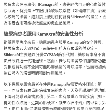
尿病患者在考慮使用Kamagra前，應先評估自身的心血管健
康狀況，特別是正在服用硝酸酯類藥物（如硝酸甘油）治療
心絞痛的患者，絕對禁止使用任何含有Sildenafil的產品，因
為兩者合用可能導致嚴重的低血壓風險。
糖尿病患者服用Kamagra的安全性分析
從藥理學角度來看，糖尿病患者服用Kamagra的安全性與非
糖尿病患者大致相當，前提是用戶沒有嚴重的併發症。
Sildenafil主要通過肝臟CYP3A4酶系代謝，糖尿病本身不會
顯著改變這一代謝途徑。然而，糖尿病患者常伴隨的肝功能
受損或腎功能不全則可能影響藥物的清除速率，從而增加藥
物在體內的滯留時間和副作用風險。
以下幾類糖尿病患者在使用Kamagra時需要格外謹慎：第
一，同時患有嚴重肝病或腎病的患者，因為代謝和排泄功能
下降可能導致藥物累積；第二，患有嚴重心血管疾病（如不
穩定性心絞痛、近期心肌梗塞、嚴重心律不齊）的患者；第
三，正在服用α受體阻滯劑治療前列腺增生或高血壓的糖尿