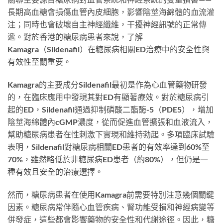
長期高血糖會損傷血管內皮細胞，影響陰莖海綿體的血流灌
注；同時也會破壞自主神經纖維，干擾神經訊號的正常傳
遞。對於香港的糖尿病患者來說，了解
Kamagra（Sildenafil）在糖尿病相關ED治療中的安全性與
有效性至關重要。
Kamagra的主要成分Sildenafil最初是作為心血管藥物研發
的，在臨床應用中發現其對ED有顯著療效。對於糖尿病引
起的ED，Sildenafil通過抑制磷酸二酯酶-5（PDE5），增加
陰莖海綿體內cGMP濃度，從而促進血管擴張和血液流入，
幫助糖尿病患者在性刺激下實現和維持勃起。多項臨床試驗
表明，Sildenafil對糖尿病相關ED患者的有效率達到60%至
70%，雖然略低於非糖尿病ED患者（約80%），但仍是一
種有效且安全的治療選擇。
然而，糖尿病患者在使用Kamagra前需要特別注意幾個關鍵
因素。糖尿病常伴隨心血管疾病、腎功能受損和神經病變等
併發症，這些都會影響藥物的安全性和代謝途徑。因此，糖