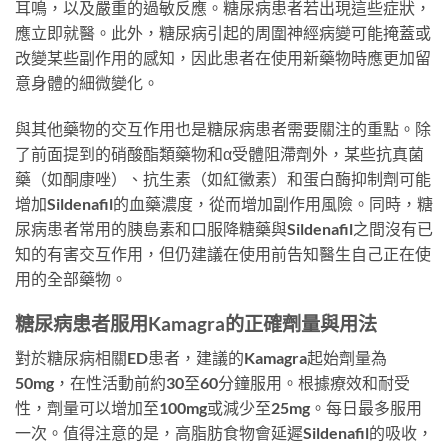
耳鳴，以及嚴重的過敏反應。糖尿病患者若出現這些症狀，
應立即就醫。此外，糖尿病引起的周圍神經病變可能掩蓋或
改變某些副作用的感知，因此患者在使用新藥物時應更加留
意身體的細微變化。
與其他藥物的交互作用也是糖尿病患者需要關注的重點。除
了前面提到的硝酸酯類藥物和α受體阻滯劑外，某些抗真菌
藥（如酮康唑）、抗生素（如紅黴素）和蛋白酶抑制劑可能
增加Sildenafil的血藥濃度，從而增加副作用風險。同時，糖
尿病患者常用的胰島素和口服降糖藥與Sildenafil之間沒有已
知的有害交互作用，但仍建議在使用前告知醫生自己正在使
用的全部藥物。
糖尿病患者服用Kamagra的正確劑量與用法
對於糖尿病相關ED患者，建議的Kamagra起始劑量為
50mg，在性活動前約30至60分鐘服用。根據療效和耐受
性，劑量可以增加至100mg或減少至25mg。每日最多服用
一次。值得注意的是，高脂肪食物會延遲Sildenafil的吸收，