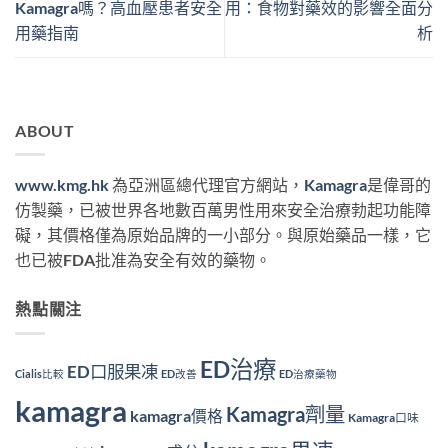
Kamagra嗎？高血壓患者安全
用：食物對藥效的影響全面分
用藥指南
析
ABOUT
www.kmg.hk
為亞洲區總代理官方網站，
Kamagra
是偉哥的
仿製藥，已被世界各地數百萬男性用來安全治療勃起功能障
礙，其價格僅為原始品牌的一小部分。與原始藥品一樣，它
也已被FDA批准為安全有效的藥物。
熱點關注
ED治療
ED口服果凍
Cialis比較
ED改善
ED治療藥物
kamagra
Kamagra劑量
kamagra價格
Kamagra口味