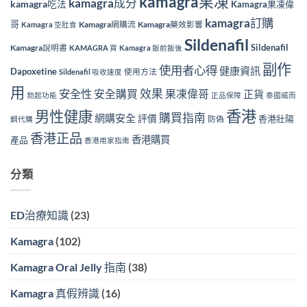
kamagra果凍
kamagra成分
kamagra吃法
Kamagra果凍偉
kamagra訂購
哥
Kamagra網購流
Kamagra藥效影響
Kamagra 空肚食
Sildenafil
Sildenafil
Kamagra說明書
KAMAGRA 買
Kamagra 飯前飯後
副作
使用者心得
健康資訊
Dapoxetine
使用方法
Sildenafil 吸收速度
用
效果
安全性
安全購買
果凍偉哥
正貨
勃起功能
正品保障
泰國威而
香港
男性健康
購買指南
網購安全
評價
香港壯陽
防偽
鋼代購
香港正品
香港購買
產品
香港用家指南
分類
ED治療知識
(23)
Kamagra
(102)
Kamagra Oral Jelly 指南
(38)
Kamagra 真假辨識
(16)