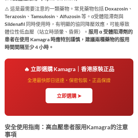
⚠️ 這是最需要注意的一類藥物。常見藥物包括 Doxazosin、
Terazosin、Tamsulosin、Alfuzosin 等。α受體阻滯劑與
Sildenafil 同時使用時，有明顯的協同降壓效應，可能導致
體位性低血壓（站立時頭暈、昏厥）。
服用 α 受體阻滯劑的
患者在使用 Kamagra 時應特別謹慎，建議兩種藥物的服用
時間間隔至少 4 小時。
🔥 立即選購 Kamagra｜香港原裝正品
全港最快即日送達・保密包裝・正品保證
立即選購 ➤
安全使用指南：高血壓患者服用Kamagra的注意
事項