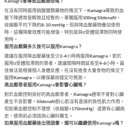
Kamagra會導致血壓過低嗎？
在沒有同時服用硝酸鹽類藥物的情況下，Kamagra導致的血
壓下降通常是輕微且短暫的。單獨服用100mg Sildenafil，
收縮壓平均下降約8-10 mmHg。但與降血壓藥物疊加使用
時，這種降壓效應可能增強，特別是與α受體阻滯劑同時使
用時。
服用血壓藥多久後可以服用Kamagra？
建議在服用降血壓藥後至少2-4小時再服用Kamagra。對於
服用α受體阻滯劑的患者，建議間隔時間延長至4-6小時。最
佳做法是根據個人身體反應，在沒有進食大量食物的情況下
服用Kamagra，以確保藥效穩定可預測。
高血壓患者服用Kamagra會影響心臟嗎？
對於血壓控制良好的高血壓患者，Kamagra通常不會對心臟
產生不良影響。Sildenafil對心肌沒有直接的負性肌力作用。
但如果血壓控制不理想（收縮壓>170mmHg）或曾有心臟病
史，使用前必須諮詢心臟科醫生。
如果服用血壓藥後出現頭暈，還可以繼續使用Kamagra嗎？