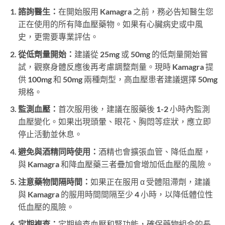
諮詢醫生：
在開始服用 Kamagra 之前，務必告知醫生您
正在使用的所有降血壓藥物。如果有心臟病史或中風
史，更需要專業評估。
從低劑量開始：
建議從 25mg 或 50mg 的低劑量開始嘗
試，觀察身體反應後再考慮調整劑量。現時 Kamagra 提
供 100mg 和 50mg 兩種劑型，高血壓患者建議選擇 50mg
規格。
監測血壓：
首次服用後，建議在服藥後 1-2 小時內監測
血壓變化。如果出現頭暈、眼花、胸悶等症狀，應立即
停止活動並休息。
避免與酒精同時使用：
酒精也會擴張血管、降低血壓，
與 Kamagra 和降血壓藥三者疊加會增加低血壓的風險。
注意藥物間隔時間：
如果正在服用 α 受體阻滯劑，建議
與 Kamagra 的服用時間間隔至少 4 小時，以降低體位性
低血壓的風險。
定期複查：
定期檢查血壓和腎功能，確保藥物組合的長