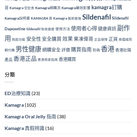
kamagra訂購
哥
Kamagra網購流
Kamagra藥效影響
Kamagra 空肚食
Sildenafil
Sildenafil
Kamagra說明書
KAMAGRA 買
Kamagra 飯前飯後
副作
使用者心得
健康資訊
Dapoxetine
使用方法
Sildenafil 吸收速度
用
效果
安全性
安全購買
果凍偉哥
正貨
勃起功能
正品保障
泰國威而
香港
男性健康
購買指南
網購安全
評價
香港壯陽
防偽
鋼代購
香港正品
香港購買
產品
香港用家指南
分類
ED治療知識
(23)
Kamagra
(102)
Kamagra Oral Jelly 指南
(38)
Kamagra 真假辨識
(16)