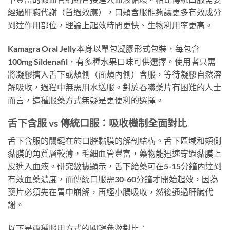
經過肝臟代謝（首過效應），口頰含服能夠讓更多有效成分
到達作用部位，理論上起效時間更快、生物利用率更高。
Kamagra Oral Jelly本身以單包凝膠形式包裝，每包含
100mg Sildenafil，有多種水果口味可供選擇。使用者只需
將凝膠擠入舌下或頰側（面頰內側）含服，等待凝膠自然溶
解吸收，過程中無需用水送服。對於吞嚥藥片有困難的人士
而言，這種服藥方式無疑是更便利的選擇。
舌下含服 vs 傳統口服：吸收機制全面對比
舌下含服的關鍵在於口腔黏膜的解剖結構。舌下區域和頰側
黏膜的角質層較薄，毛細血管豐富，藥物能迅速穿過黏膜上
皮進入血液。研究數據顯示，舌下給藥可在5-15分鐘內達到
有效血藥濃度，而傳統口服需30-60分鐘才開始起效，因為
藥片必須先在胃中崩解，再經小腸吸收，然後通過肝臟代
謝。
以下是兩種服用方式的關鍵參數對比：