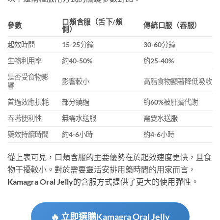
口頰含服（舌下/頰
參數
傳統口服（吞服）
側）
起效時間
15-25分鐘
30-60分鐘
生物利用率
約40-50%
約25-40%
是否受食物影
影響較小
高脂食物顯著降低吸收
響
首過效應損耗
部分繞過
約60%被肝臟代謝
吞嚥便利性
無需水送服
需要水送服
藥效持續時間
約4-6小時
約4-6小時
從上表可見，口頰含服的主要優勢在於起效速度更快，且食
物干擾較小。對於需要靈活安排用藥時間的用家而言，
Kamagra Oral Jelly的含服方式提供了更大的使用彈性。
🔥 立即選購Kamagra Oral Jelly