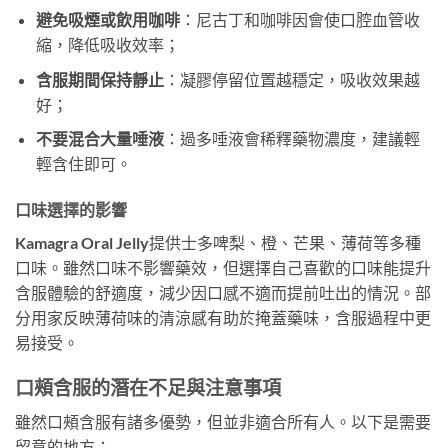
避免吸煙或飲用咖啡
：尼古丁和咖啡因會使口腔血管收
縮，降低吸收效率；
含服期間保持靜止
：凝膠停留位置越穩定，吸收效果越
好；
不要混合大量唾液
：過多唾液會稀釋藥物濃度，建議輕
輕含住即可。
口味選擇的影響
Kamagra Oral Jelly提供士多啤梨、橙、芒果、薄荷等多種
口味。雖然口味不影響藥效，但選擇自己喜歡的口味能提升
含服體驗的舒適度，減少因口感不適而提前吐出的情況。部
分用家反映薄荷味的清涼感有助於掩蓋藥味，含服過程中更
易接受。
口頰含服的潛在不足與注意事項
雖然口頰含服有諸多優勢，但並非適合所有人。以下是需要
留意的地方：