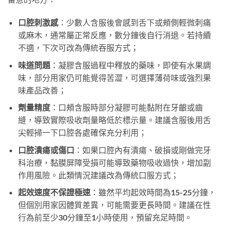
口腔刺激感
：少數人含服後會感到舌下或頰側輕微刺痛
或麻木，通常屬正常反應，數分鐘後自行消退。若持續
不適，下次可改為傳統吞服方式；
味道問題
：凝膠含服過程中釋放的藥味，即使有水果調
味，部分用家仍可能覺得苦澀，可選擇薄荷味或強烈果
味產品改善；
劑量精度
：口頰含服時部分凝膠可能黏附在牙齦或齒
縫，導致實際吸收劑量略低於標示量。建議含服後用舌
尖輕掃一下口腔各處確保充分利用；
口腔潰瘍或傷口
：如果口腔內有潰瘍、破損或剛做完牙
科治療，黏膜屏障受損可能導致藥物吸收過快，增加副
作用風險。此類情況建議改為傳統口服方式；
起效速度不保證極速
：雖然平均起效時間為15-25分鐘，
但個別用家因體質差異，可能需要更長時間。建議在性
行為前至少30分鐘至1小時使用，預留充足時間。