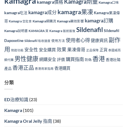
kamagra
Kamagra劑量
kamagra價格
Kamagra口味
kamagra果凍
kamagra成分
kamagra吃法
Kamagra果凍偉
kamagra訂購
哥
Kamagra網購流
Kamagra藥效影響
Kamagra 空肚食
Sildenafil
Sildenafil
Kamagra說明書
KAMAGRA 買
Kamagra 飯前飯後
副作
使用者心得
健康資訊
Dapoxetine
使用方法
Sildenafil 吸收速度
用
效果
安全性
果凍偉哥
安全購買
正貨
勃起功能
正品保障
泰國威而
香港
男性健康
購買指南
網購安全
評價
香港壯陽
防偽
鋼代購
香港正品
香港購買
產品
香港用家指南
分類
ED治療知識
(23)
Kamagra
(101)
Kamagra Oral Jelly 指南
(38)