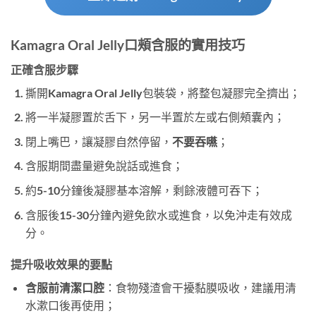
Kamagra Oral Jelly口頰含服的實用技巧
正確含服步驟
撕開Kamagra Oral Jelly包裝袋，將整包凝膠完全擠出；
將一半凝膠置於舌下，另一半置於左或右側頰囊內；
閉上嘴巴，讓凝膠自然停留，
不要吞嚥
；
含服期間盡量避免說話或進食；
約5-10分鐘後凝膠基本溶解，剩餘液體可吞下；
含服後15-30分鐘內避免飲水或進食，以免沖走有效成
分。
提升吸收效果的要點
含服前清潔口腔
：食物殘渣會干擾黏膜吸收，建議用清
水漱口後再使用；