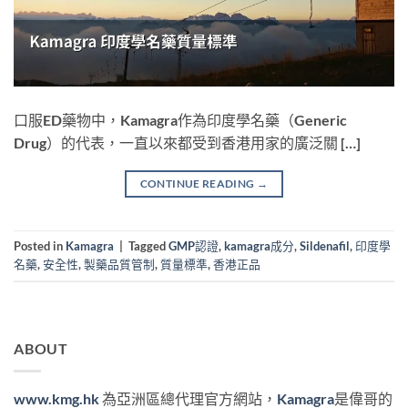
口服ED藥物中，Kamagra作為印度學名藥（Generic
Drug）的代表，一直以來都受到香港用家的廣泛關 […]
CONTINUE READING
→
Posted in
Kamagra
|
Tagged
GMP認證
,
kamagra成分
,
Sildenafil
,
印度學
名藥
,
安全性
,
製藥品質管制
,
質量標準
,
香港正品
ABOUT
www.kmg.hk
為亞洲區總代理官方網站，
Kamagra
是偉哥的