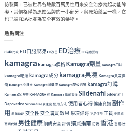
仿製藥，已被世界各地數百萬男性用來安全治療勃起功能障
礙，其價格僅為原始品牌的一小部分。與原始藥品一樣，它
也已被FDA批准為安全有效的藥物。
熱點關注
ED治療
ED口服果凍
Cialis比較
ED改善
ED治療藥物
kamagra
Kamagra劑量
kamagra價格
Kamagra口味
kamagra果凍
kamagra成分
kamagra吃法
Kamagra果凍偉
kamagra訂購
哥
Kamagra網購流
Kamagra藥效影響
Kamagra 空肚食
Sildenafil
Sildenafil
Kamagra說明書
KAMAGRA 買
Kamagra 飯前飯後
副作
使用者心得
健康資訊
Dapoxetine
使用方法
Sildenafil 吸收速度
用
效果
安全性
安全購買
果凍偉哥
正貨
勃起功能
正品保障
泰國威
香港
男性健康
購買指南
網購安全
評價
防偽
香港壯
而鋼代購