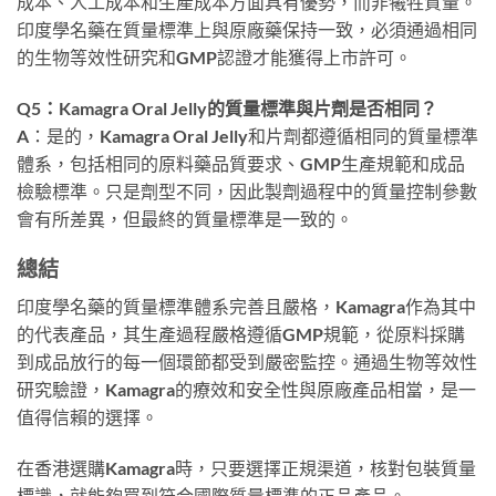
成本、人工成本和生產成本方面具有優勢，而非犧牲質量。
印度學名藥在質量標準上與原廠藥保持一致，必須通過相同
的生物等效性研究和GMP認證才能獲得上市許可。
Q5：Kamagra Oral Jelly的質量標準與片劑是否相同？
A：是的，Kamagra Oral Jelly和片劑都遵循相同的質量標準
體系，包括相同的原料藥品質要求、GMP生產規範和成品
檢驗標準。只是劑型不同，因此製劑過程中的質量控制參數
會有所差異，但最終的質量標準是一致的。
總結
印度學名藥的質量標準體系完善且嚴格，Kamagra作為其中
的代表產品，其生產過程嚴格遵循GMP規範，從原料採購
到成品放行的每一個環節都受到嚴密監控。通過生物等效性
研究驗證，Kamagra的療效和安全性與原廠產品相當，是一
值得信賴的選擇。
在香港選購Kamagra時，只要選擇正規渠道，核對包裝質量
標識，就能夠買到符合國際質量標準的正品產品。