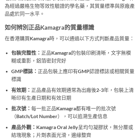
為經過嚴格生物等效性驗證的學名藥，其質量標準與原廠產
品處於同一水平。
如何辨別正品Kamagra的質量標識
在香港購買Kamagra時，可以通過以下方式判斷產品質量：
包裝完整性：
正品Kamagra的包裝印刷清晰，文字無模
糊或重影，鋁箔密封完好
GMP標誌：
正品包裝上應印有GMP認證標誌或相關質量
標識
有效期：
正品產品有效期通常為出廠後2-3年，包裝上清
晰印有生產日期和有效日期
批次號：
每一批正品Kamagra都有唯一的批次號
（Batch/Lot Number），可以追溯生產信息
產品外觀：
Kamagra Oral Jelly呈均勻凝膠狀，無分層或
結塊現象；片劑表面光滑，邊緣整齊