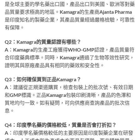
是全球主要的學名藥出口國，產品出口到美國、歐洲等對藥
品質量要求極高的地區。Kamagra的生產商Ajanta Pharma
是印度知名的製藥企業，其產品質量經過嚴格檢驗，可靠性
有保障。
Q2：Kamagra的質量認證有哪些？
A：Kamagra的生產工廠獲得WHO-GMP認證，產品質量符
合印度藥典標準。同時，Kamagra通過了生物等效性研究，
證明其與原廠產品具有相同的藥效和安全性。
Q3：如何確保買到正品Kamagra？
A：建議從正規渠道購買，檢查包裝上的批次號、有效日期
和GMP標識。正品Kamagra包裝印刷清晰，產品的色澤和
質地均勻一致。如有疑問，可向供應商查詢產品的批次信
息。
Q4：印度學名藥的價格較低，質量是否會打折扣？
A：印度學名藥價格較低的主要原因是印度製藥企業在研發