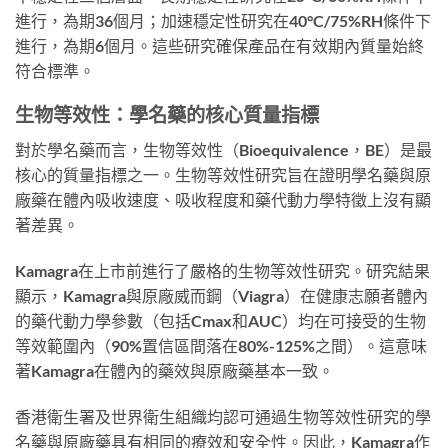
進行，為期36個月；加速穩定性研究在40°C/75%RH條件下
進行，為期6個月。這些研究確保產品在有效期內質量始終
符合標準。
生物等效性：學名藥的核心質量指標
對於學名藥而言，生物等效性（Bioequivalence，BE）是最
核心的質量指標之一。生物等效性研究旨在證明學名藥與原
廠藥在體內吸收速度、吸收程度和藥代動力學特徵上沒有顯
著差異。
Kamagra在上市前進行了嚴格的生物等效性研究。研究結果
顯示，Kamagra與原廠威而鋼（Viagra）在健康志願者體內
的藥代動力學參數（包括Cmax和AUC）均在可接受的生物
等效範圍內（90%置信區間落在80%-125%之間）。這意味
著Kamagra在體內的藥效與原廠藥基本一致。
香港衛生署及世界衛生組織均認可通過生物等效性研究的學
名藥與原廠藥具有相同的療效和安全性。因此，Kamagra作