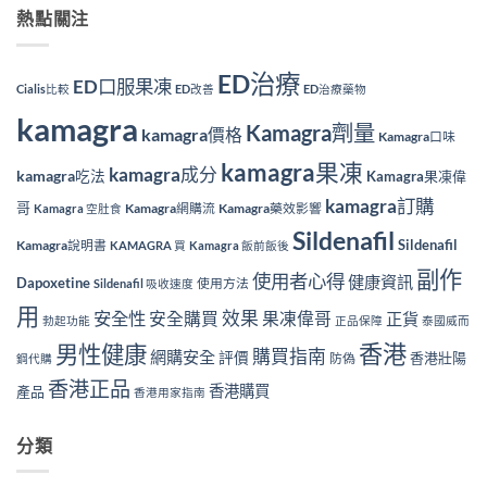
熱點關注
ED治療
ED口服果凍
Cialis比較
ED改善
ED治療藥物
kamagra
Kamagra劑量
kamagra價格
Kamagra口味
kamagra果凍
kamagra成分
kamagra吃法
Kamagra果凍偉
kamagra訂購
哥
Kamagra網購流
Kamagra藥效影響
Kamagra 空肚食
Sildenafil
Sildenafil
Kamagra說明書
KAMAGRA 買
Kamagra 飯前飯後
副作
使用者心得
健康資訊
Dapoxetine
使用方法
Sildenafil 吸收速度
用
效果
安全性
安全購買
果凍偉哥
正貨
勃起功能
正品保障
泰國威而
香港
男性健康
購買指南
網購安全
評價
香港壯陽
防偽
鋼代購
香港正品
香港購買
產品
香港用家指南
分類