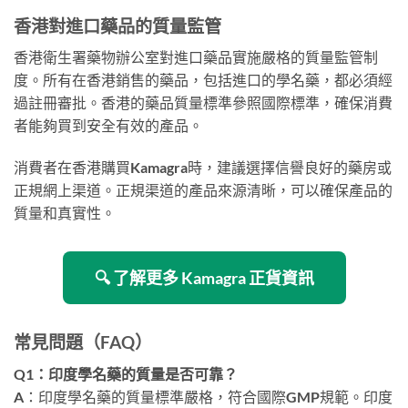
香港對進口藥品的質量監管
香港衛生署藥物辦公室對進口藥品實施嚴格的質量監管制
度。所有在香港銷售的藥品，包括進口的學名藥，都必須經
過註冊審批。香港的藥品質量標準參照國際標準，確保消費
者能夠買到安全有效的產品。
消費者在香港購買Kamagra時，建議選擇信譽良好的藥房或
正規網上渠道。正規渠道的產品來源清晰，可以確保產品的
質量和真實性。
🔍 了解更多 Kamagra 正貨資訊
常見問題（FAQ）
Q1：印度學名藥的質量是否可靠？
A：印度學名藥的質量標準嚴格，符合國際GMP規範。印度