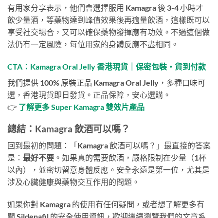
有用家分享表示，他們會選擇服用 Kamagra 後 3-4 小時才
飲少量酒，等藥物達到峰值效果後再適量飲酒，這樣既可以
享受社交場合，又可以確保藥物發揮應有功效。不過這個做
法仍有一定風險，每位用家的身體反應不盡相同。
CTA：Kamagra Oral Jelly 香港現貨｜保密包裝・貨到付款
我們提供 100% 原裝正品 Kamagra Oral Jelly，多種口味可
選，香港現貨即日發貨。正品保障，安心選購。
👉
了解更多 Super Kamagra 雙效片產品
總結：Kamagra 飲酒可以嗎？
回到最初的問題：「Kamagra 飲酒可以嗎？」最直接的答案
是：
最好不要
。如果真的需要飲酒，嚴格限制在少量（1杯
以內），並密切留意身體反應。安全永遠是第一位，尤其是
涉及心臟健康與藥物交互作用的問題。
如果你對 Kamagra 的使用有任何疑問，或者想了解更多有
關 Sildenafil 的安全使用資訊，歡迎繼續瀏覽我們的文章系