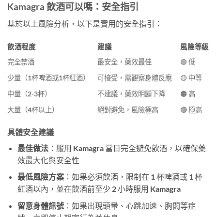
Kamagra 飲酒可以嗎：安全指引
基於以上風險分析，以下是實用的安全指引：
飲酒程度
建議
風險等級
完全禁酒
最安全，藥效最佳
🟢 低
少量（1杯啤酒或1杯紅酒）
可接受，需觀察身體反應
🟡 中等
中量（2-3杯）
不建議，藥效明顯下降
🟠 高
大量（4杯以上）
絕對避免，風險極高
🔴 極高
具體安全建議
最佳做法
：服用 Kamagra 當日完全避免飲酒，以確保藥
效最大化與安全性
最低風險方案
：如果必須飲酒，限制在 1 杯啤酒或 1 杯
紅酒以內，並在飲酒前至少 2 小時服用 Kamagra
留意身體訊號
：如果出現頭暈、心跳加速、胸悶等症