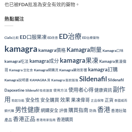
也已被FDA批准為安全有效的藥物。
熱點關注
ED治療
ED口服果凍
Cialis比較
ED改善
ED治療藥物
kamagra
Kamagra劑量
kamagra價格
Kamagra口味
kamagra果凍
kamagra成分
kamagra吃法
Kamagra果凍偉
kamagra訂購
哥
Kamagra網購流
Kamagra藥效影響
Kamagra 空肚食
Sildenafil
Sildenafil
Kamagra說明書
KAMAGRA 買
Kamagra 飯前飯後
副作
使用者心得
健康資訊
Dapoxetine
使用方法
Sildenafil 吸收速度
用
效果
安全性
安全購買
果凍偉哥
正貨
勃起功能
正品保障
泰國威而
香港
男性健康
購買指南
網購安全
評價
香港壯陽
防偽
鋼代購
香港正品
香港購買
產品
香港用家指南