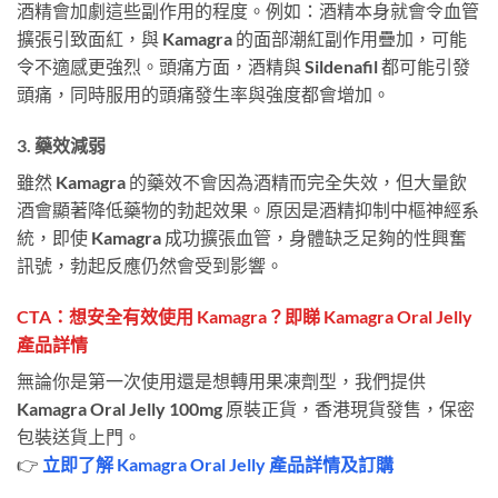
酒精會加劇這些副作用的程度。例如：酒精本身就會令血管
擴張引致面紅，與 Kamagra 的面部潮紅副作用疊加，可能
令不適感更強烈。頭痛方面，酒精與 Sildenafil 都可能引發
頭痛，同時服用的頭痛發生率與強度都會增加。
3. 藥效減弱
雖然 Kamagra 的藥效不會因為酒精而完全失效，但大量飲
酒會顯著降低藥物的勃起效果。原因是酒精抑制中樞神經系
統，即使 Kamagra 成功擴張血管，身體缺乏足夠的性興奮
訊號，勃起反應仍然會受到影響。
CTA：想安全有效使用 Kamagra？即睇 Kamagra Oral Jelly
產品詳情
無論你是第一次使用還是想轉用果凍劑型，我們提供
Kamagra Oral Jelly 100mg 原裝正貨，香港現貨發售，保密
包裝送貨上門。
👉
立即了解 Kamagra Oral Jelly 產品詳情及訂購