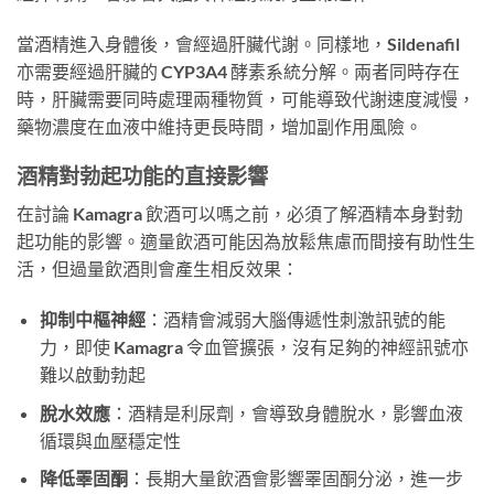
當酒精進入身體後，會經過肝臟代謝。同樣地，Sildenafil
亦需要經過肝臟的 CYP3A4 酵素系統分解。兩者同時存在
時，肝臟需要同時處理兩種物質，可能導致代謝速度減慢，
藥物濃度在血液中維持更長時間，增加副作用風險。
酒精對勃起功能的直接影響
在討論 Kamagra 飲酒可以嗎之前，必須了解酒精本身對勃
起功能的影響。適量飲酒可能因為放鬆焦慮而間接有助性生
活，但過量飲酒則會產生相反效果：
抑制中樞神經
：酒精會減弱大腦傳遞性刺激訊號的能
力，即使 Kamagra 令血管擴張，沒有足夠的神經訊號亦
難以啟動勃起
脫水效應
：酒精是利尿劑，會導致身體脫水，影響血液
循環與血壓穩定性
降低睪固酮
：長期大量飲酒會影響睪固酮分泌，進一步