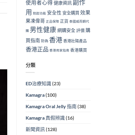
副作
使用者心得
健康資訊
用
效果
安全性
安全購買
勃起功能
果凍偉哥
正貨
正品保障
泰國威而鋼代
男性健康
購
網購安全
評價
購
香港
買指南
香港壯陽產品
防偽
香港正品
香港購買
香港用家指南
分類
ED治療知識
(23)
Kamagra
(100)
Kamagra Oral Jelly 指南
(38)
Kamagra 真假辨識
(16)
新聞資訊
(128)