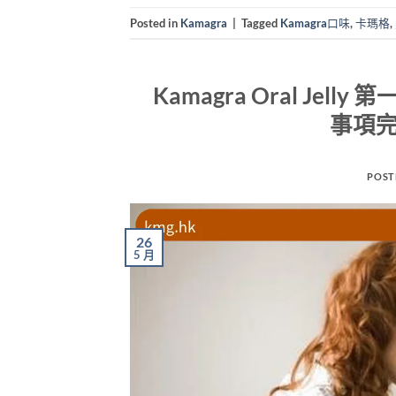
Posted in
Kamagra
|
Tagged
Kamagra口味
,
卡瑪格
,
Kamagra Oral J
事項完
POST
26
5 月