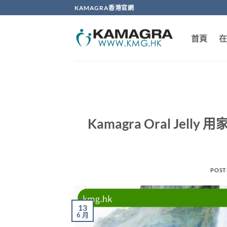
Skip
KAMAGRA香港官網
to
content
首頁
在
Kamagra Oral J
POST
13
6 月