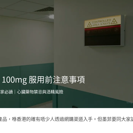
注嘅男士產品，喺香港的確有唔少人透過網購渠道入手。但墨菲要同大家